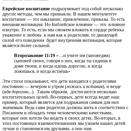
Еврейское воспитание
подразумевает под собой несколько
другие методы, чем мы привыкли. В нашем менталитете
воспитание — это наказание, привлечение, приказы. То есть
внешняя мотивация. Но Библейское влияние — это влияние
изнутри. То есть, если мы сможем вложить в сердце ребенка
уважение и любовь к нам как к родителям, то движущей
силой его поведения будет внутренняя мотивация, которая
является более сильной.
Второзаконие 11:19
«…и учите им (заповедям)
сыновей своих, говоря о них, когда ты сидишь в
доме твоем, и когда идешь дорогою, и когда
ложишься, и когда встаешь»
Эти стихи показывают, что дети находятся с родителями
постоянно — вечером и утром (
ложась и вставая
), и везде
(
идя дорогою...
). Таким образом, достигаются несколько
воспитательных целей. Во-первых, дети всегда видят наш
пример, который является для подражания самым для них
значимым. Ведь сами родители должны жить в соответствии с
Писанием и обладать теми человеческими качествами,
которые они хотели бы видеть в своих детях. Во-вторых, в
этих постоянных взаимоотношениях мы узнаем наших детей
лучше и становимся им друзьями, а они нам.