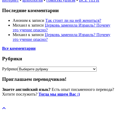
интернет
•
археология
•
гомосексуализм
•
ВСЕ ТЕГИ
Последние комментарии
Аноним
к записи
Так стоит ли на ней жениться?
Михаил
к записи
Церковь заменила Израиль? Почему
это учение опасно?
Михаил
к записи
Церковь заменила Израиль? Почему
это учение опасно?
Все комментарии
Рубрики
Рубрики
Приглашаем переводчиков!
Знаете английский язык?
Есть опыт письменного перевода?
Хотите послужить?
Тогда мы ищем Вас :)
Пожертвовать / donate