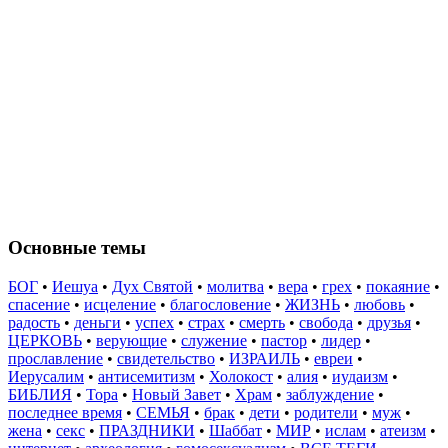
Основные темы
БОГ
•
Иешуа
•
Дух Святой
•
молитва
•
вера
•
грех
•
покаяние
•
спасение
•
исцеление
•
благословение
•
ЖИЗНЬ
•
любовь
•
радость
•
деньги
•
успех
•
страх
•
смерть
•
свобода
•
друзья
•
ЦЕРКОВЬ
•
верующие
•
служение
•
пастор
•
лидер
•
прославление
•
свидетельство
•
ИЗРАИЛЬ
•
евреи
•
Иерусалим
•
антисемитизм
•
Холокост
•
алия
•
иудаизм
•
БИБЛИЯ
•
Тора
•
Новый Завет
•
Храм
•
заблуждение
•
последнее время
•
СЕМЬЯ
•
брак
•
дети
•
родители
•
муж
•
жена
•
секс
•
ПРАЗДНИКИ
•
Шаббат
•
МИР
•
ислам
•
атеизм
•