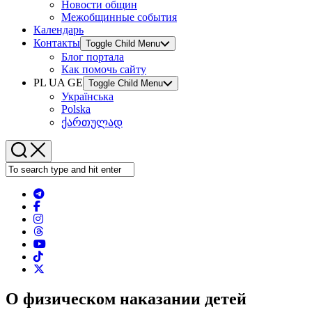
Новости общин
Межобщинные события
Календарь
Контакты
Toggle Child Menu
Блог портала
Как помочь сайту
PL UA GE
Toggle Child Menu
Українська
Polska
ქართულად
О физическом наказании детей