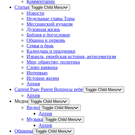
Комментарии
Статьи
Toggle Child Menu
Новости
Недельные главы Торы
Мессианский иудаизм
Духовная жизнь
Библия и богословие
Община и церковь
Семья и брак
Календарь и праздники
Израиль, еврейская история, антисемитизм
Мир, общество, политика
Слово раввина
Интервью
Истории жизни
Архив
Current Page Parent
Вопросы ребе
Toggle Child Menu
Архив
Медиа
Toggle Child Menu
Видео
Toggle Child Menu
Архив
Музыка
Toggle Child Menu
Архив
Общины
Toggle Child Menu