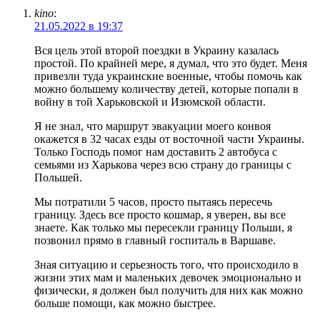
kino
:
21.05.2022 в 19:37
Вся цель этой второй поездки в Украину казалась
простой. По крайней мере, я думал, что это будет. Меня
привезли туда украинские военные, чтобы помочь как
можно большему количеству детей, которые попали в
войну в той Харьковской и Изюмской области.
Я не знал, что маршрут эвакуации моего конвоя
окажется в 32 часах езды от восточной части Украины.
Только Господь помог нам доставить 2 автобуса с
семьями из Харькова через всю страну до границы с
Польшей.
Мы потратили 5 часов, просто пытаясь пересечь
границу. Здесь все просто кошмар, я уверен, вы все
знаете. Как только мы пересекли границу Польши, я
позвонил прямо в главный госпиталь в Варшаве.
Зная ситуацию и серьезность того, что происходило в
жизни этих мам и маленьких девочек эмоционально и
физически, я должен был получить для них как можно
больше помощи, как можно быстрее.