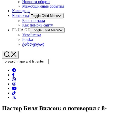
Новости общин
Межобщинные события
Календарь
Контакты
Toggle Child Menu
Блог портала
Как помочь сайту
PL UA GE
Toggle Child Menu
Українська
Polska
ქართულად
Пастор Билл Вилсон: я поговорил с 8-