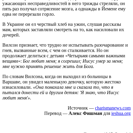
ужасающих несправедливостей в него трижды стреляли, он
пять раз получал сотрясение мозга, а однажды в Йемене ему
едва не перерезали горло.
В Украине он ел черствый хлеб на ужин, слушая рассказы
мам, которых заставляли смотреть на то, как насиловали их
дочерей.
Вилсон признает, что трудно не испытывать разочарование и
гнев, вызванные всем, с чем он сталкивается. Но он
продолжает делиться с детьми «Четырьмя самыми важными
вещами»:
Бог любит меня; я согрешил; Иисус умер за меня;
мне нужно принять решение жить для Бога.
По словам Вилсона, когда он выходил из больницы в
Варшаве, он увидел маленькую девочку, которую жестоко
изнасиловали.
«Она помахала мне и сказала то, что я
пытался донести ей и другим детям: 'Я знаю, что Иисус
любит меня'».
Источник —
charismanews.com
Перевод —
Алекс Фишман
для
ieshua.org
Пожертвовать