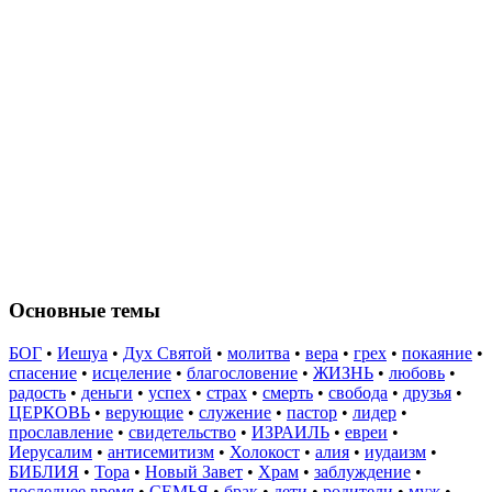
Основные темы
БОГ
•
Иешуа
•
Дух Святой
•
молитва
•
вера
•
грех
•
покаяние
•
спасение
•
исцеление
•
благословение
•
ЖИЗНЬ
•
любовь
•
радость
•
деньги
•
успех
•
страх
•
смерть
•
свобода
•
друзья
•
ЦЕРКОВЬ
•
верующие
•
служение
•
пастор
•
лидер
•
прославление
•
свидетельство
•
ИЗРАИЛЬ
•
евреи
•
Иерусалим
•
антисемитизм
•
Холокост
•
алия
•
иудаизм
•
БИБЛИЯ
•
Тора
•
Новый Завет
•
Храм
•
заблуждение
•
последнее время
•
СЕМЬЯ
•
брак
•
дети
•
родители
•
муж
•