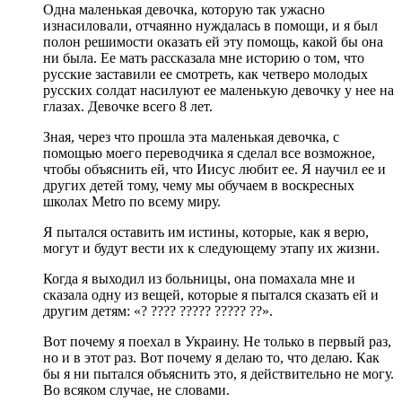
Одна маленькая девочка, которую так ужасно
изнасиловали, отчаянно нуждалась в помощи, и я был
полон решимости оказать ей эту помощь, какой бы она
ни была. Ее мать рассказала мне историю о том, что
русские заставили ее смотреть, как четверо молодых
русских солдат насилуют ее маленькую девочку у нее на
глазах. Девочке всего 8 лет.
Зная, через что прошла эта маленькая девочка, с
помощью моего переводчика я сделал все возможное,
чтобы объяснить ей, что Иисус любит ее. Я научил ее и
других детей тому, чему мы обучаем в воскресных
школах Metro по всему миру.
Я пытался оставить им истины, которые, как я верю,
могут и будут вести их к следующему этапу их жизни.
Когда я выходил из больницы, она помахала мне и
сказала одну из вещей, которые я пытался сказать ей и
другим детям: «? ???? ????? ????? ??».
Вот почему я поехал в Украину. Не только в первый раз,
но и в этот раз. Вот почему я делаю то, что делаю. Как
бы я ни пытался объяснить это, я действительно не могу.
Во всяком случае, не словами.