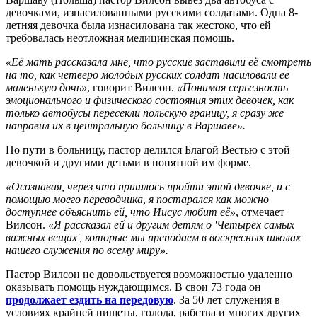
девочками, изнасилованными русскими солдатами. Одна 8-
летняя девочка была изнасилована так жестоко, что ей
требовалась неотложная медицинская помощь.
«Её мать рассказала мне, что русские заставили её смотреть
на то, как четверо молодых русских солдат насиловали её
маленькую дочь»
, говорит Вилсон.
«Понимая серьезность
эмоционального и физического состояния этих девочек, как
только автобусы пересекли польскую границу, я сразу же
направил их в центральную больницу в Варшаве».
По пути в больницу, пастор делился Благой Вестью с этой
девочкой и другими детьми в понятной им форме.
«Осознавая, через что пришлось пройти этой девочке, и с
помощью моего переводчика, я постарался как можно
доступнее объяснить ей, что Иисус любит её»
, отмечает
Вилсон.
«Я рассказал ей и другим детям о 'Четырех самых
важных вещах', которые мы преподаем в воскресных школах
нашего служения по всему миру».
Пастор Вилсон не довольствуется возможностью удаленно
оказывать помощь нуждающимся. В свои 73 года он
продолжает ездить на передовую
. За 50 лет служения в
условиях крайней нищеты, голода, рабства и многих других