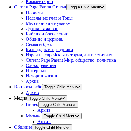
Комментарии
Current Page Parent
Статьи
Toggle Child Menu
Новости
Недельные главы Торы
Мессианский иудаизм
Духовная жизнь
Библия и богословие
Община и церковь
Семья и брак
Календарь и праздники
Израиль, еврейская история, антисемитизм
Current Page Parent
Мир, общество, политика
Слово раввина
Интервью
Истории жизни
Архив
Вопросы ребе
Toggle Child Menu
Архив
Медиа
Toggle Child Menu
Видео
Toggle Child Menu
Архив
Музыка
Toggle Child Menu
Архив
Общины
Toggle Child Menu