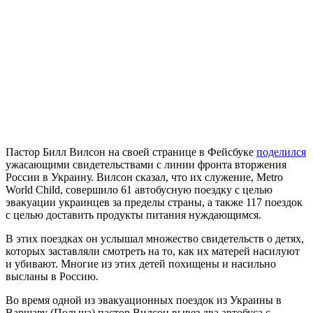
П
астор Билл Вилсон на своей странице в Фейсбуке
поделился
ужасающими свидетельствами с линии фронта вторжения
России в Украину. Вилсон сказал, что их служение, Metro
World Child, совершило 61 автобусную поездку с целью
эвакуации украинцев за пределы страны, а также 117 поездок
с целью доставить продукты питания нуждающимся.
В этих поездках он услышал множество свидетельств о детях,
которых заставляли смотреть на то, как их матерей насилуют
и убивают. Многие из этих детей похищены и насильно
высланы в Россию.
Во время одной из эвакуационных поездок из Украины в
Варшаву (Польша) пастор Вилсон вывез два автобуса с