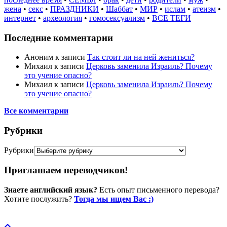
жена
•
секс
•
ПРАЗДНИКИ
•
Шаббат
•
МИР
•
ислам
•
атеизм
•
интернет
•
археология
•
гомосексуализм
•
ВСЕ ТЕГИ
Последние комментарии
Аноним
к записи
Так стоит ли на ней жениться?
Михаил
к записи
Церковь заменила Израиль? Почему
это учение опасно?
Михаил
к записи
Церковь заменила Израиль? Почему
это учение опасно?
Все комментарии
Рубрики
Рубрики
Приглашаем переводчиков!
Знаете английский язык?
Есть опыт письменного перевода?
Хотите послужить?
Тогда мы ищем Вас :)
Пожертвовать / donate