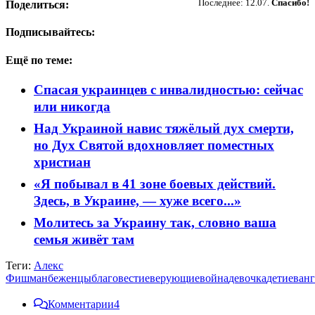
Последнее: 12.07.
Спасибо!
Поделиться:
Подписывайтесь:
Ещё по теме:
Спасая украинцев с инвалидностью: сейчас
или никогда
Над Украиной навис тяжёлый дух смерти,
но Дух Святой вдохновляет поместных
христиан
«Я побывал в 41 зоне боевых действий.
Здесь, в Украине, — хуже всего...»
Молитесь за Украину так, словно ваша
семья живёт там
Теги:
Алекс
Фишман
беженцы
благовестие
верующие
война
девочка
дети
еван
Комментарии
4