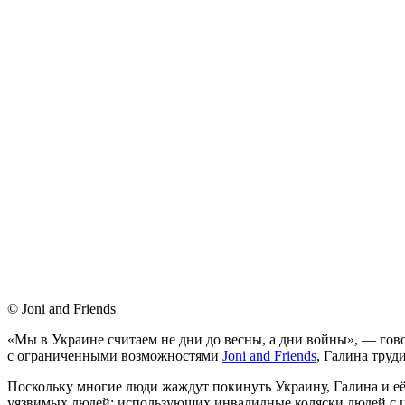
© Joni and Friends
«М
ы в Украине считаем не дни до весны, а дни войны», — го
с ограниченными возможностями
Joni and Friends
, Галина труд
Поскольку многие люди жаждут покинуть Украину, Галина и её
уязвимых людей: использующих инвалидные коляски людей с ц