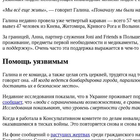
«Мы всё еще живы»
, — говорит Галина.
«Поначалу мы были нап
Галина недавно провела уже четвертый караван — всего 57 че
вывез 47 человек из Киева, Житомира, Кривого Рога и Волыни
За границей, Анна, партнер служения Joni and Friends в Поль
проживание, предметы первой необходимости и медикаменты, 
и поддержку»
. Очень часто эта поддержка выражается в чем-т
Помощь уязвимым
Галина и ее команда, а также целая сеть церквей, трудятся н
говорит она.
«И когда ведется бомбардировка города, парализ
доставить их в безопасное место».
Недавние исследования показали, что в Украине проживает по
сообщает
, что
«люди с ограниченными возможностями, в сравнен
Исследования показывают, что уровень смертности среди таких
Когда я работала в Консультативном комитете по делам инвал
оказавшимися в тисках войны. Это повторяется снова и снова в 
На фоне сообщений о
растущих жертвах
среди гражданского н