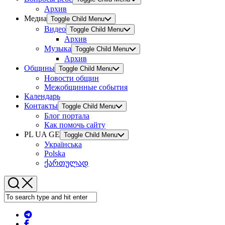
Архив
Медиа
Toggle Child Menu
Видео
Toggle Child Menu
Архив
Музыка
Toggle Child Menu
Архив
Общины
Toggle Child Menu
Новости общин
Межобщинные события
Календарь
Контакты
Toggle Child Menu
Блог портала
Как помочь сайту
PL UA GE
Toggle Child Menu
Українська
Polska
ქართულად