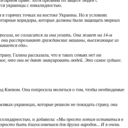
итарном праве. Хотя призывы по защите людей с
ются украинцы с инвалидностью.
 в горячих точках на востоке Украины. Но в условиях
манитарные коридоры, которые должны были защищать мирных
росила, не согласится ли она уехать. Она живет на 14-м
что они расстреливают гражданские машины, выезжающие из
чивается еда».
ану. Галина рассказала, что в таких семьях нет ни
ое, что они не дают эвакуировать людей. Это самое худшее.
под Киевом. Она попросила молиться о том, чтобы необходимые
емляках-украинцах, которые решили не покидать страну, она
 солидарностью, и добавила:
«Мы просто хотим оставаться в
осто быть благословением для других народов... И я очень