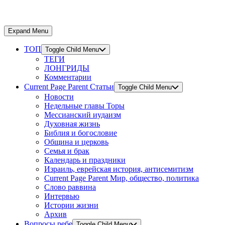
Expand Menu
ТОП
Toggle Child Menu
ТЕГИ
ЛОНГРИДЫ
Комментарии
Current Page Parent
Статьи
Toggle Child Menu
Новости
Недельные главы Торы
Мессианский иудаизм
Духовная жизнь
Библия и богословие
Община и церковь
Семья и брак
Календарь и праздники
Израиль, еврейская история, антисемитизм
Current Page Parent
Мир, общество, политика
Слово раввина
Интервью
Истории жизни
Архив
Вопросы ребе
Toggle Child Menu