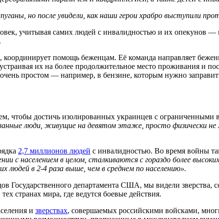
уганы, но после увидели, как наши герои храбро выступили прот
ловек, учитывая самих людей с инвалидностью и их опекунов — 
.
ше, координирует помощь беженцам. Её команда направляет беже
устраивая их на более продолжительное место проживания и по
о очень простом — например, в бензине, которым нужно заправить
ад тем, чтобы достичь изолированных украинцев с ограниченными
ованные люди, живущие на девятом этаже, просто физически не
рядка
2,7 миллионов людей
с инвалидностью. Во время войны т
ии с населением в целом, сталкиваются с гораздо более высоки
 людей в 2-4 раза выше, чем в среднем по населению».
идов Государственного департамента США, мы видели зверства,
тех странах мира, где ведутся боевые действия.
аселения и
зверствах
, совершаемых российскими войсками, мног