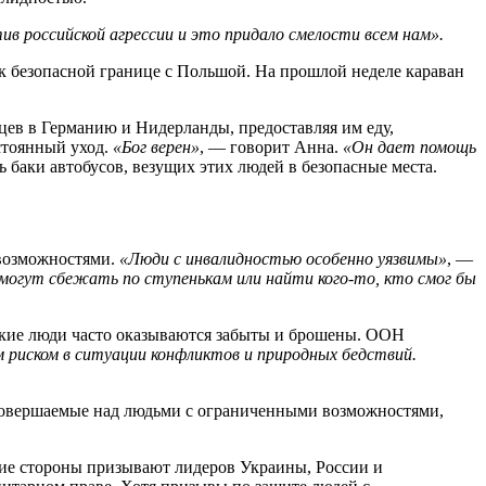
ив российской агрессии и это придало смелости всем нам».
к безопасной границе с Польшой. На прошлой неделе караван
нцев в Германию и Нидерланды, предоставляя им еду,
стоянный уход.
«Бог верен»
, — говорит Анна.
«Он дает помощь
 баки автобусов, везущих этих людей в безопасные места.
 возможностями.
«Люди с инвалидностью особенно уязвимы»
, —
 могут сбежать по ступенькам или найти кого-то, кто смог бы
акие люди часто оказываются забыты и брошены. ООН
м риском в ситуации конфликтов и природных бедствий.
 совершаемые над людьми с ограниченными возможностями,
ие стороны призывают лидеров Украины, России и