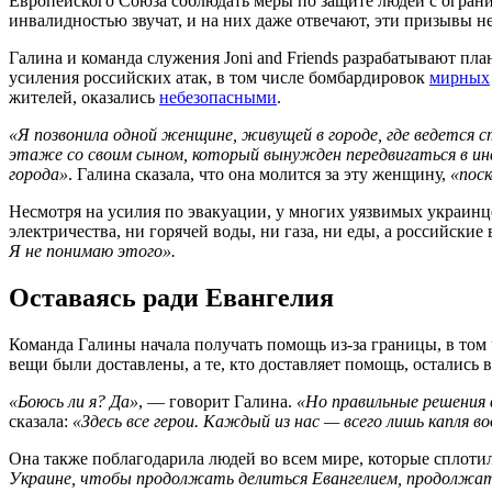
Европейского Союза соблюдать меры по защите людей с огра
инвалидностью звучат, и на них даже отвечают, эти призывы 
Галина и команда служения Joni and Friends разрабатывают пл
усиления российских атак, в том числе бомбардировок
мирных
жителей, оказались
небезопасными
.
«Я позвонила одной женщине, живущей в городе, где ведется 
этаже со своим сыном, который вынужден передвигаться в ин
города»
. Галина сказала, что она молится за эту женщину,
«поск
Несмотря на усилия по эвакуации, у многих уязвимых украинцев
электричества, ни горячей воды, ни газа, ни еды, а российск
Я не понимаю этого».
Оставаясь ради Евангелия
Команда Галины начала получать помощь из-за границы, в том
вещи были доставлены, а те, кто доставляет помощь, остались в
«Боюсь ли я? Да»
, — говорит Галина.
«Но правильные решения 
сказала:
«Здесь все герои. Каждый из нас — всего лишь капля в
Она также поблагодарила людей во всем мире, которые сплоти
Украине, чтобы продолжать делиться Евангелием, продолжать