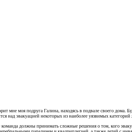
ворит мне моя подруга Галина, находясь в подвале своего дома.
ится над эвакуацией некоторых из наиболее уязвимых категорий
 команда должны принимать сложные решения о том, кого эвакуи
еребральными параличем и квадриплегией, а также детей с инв