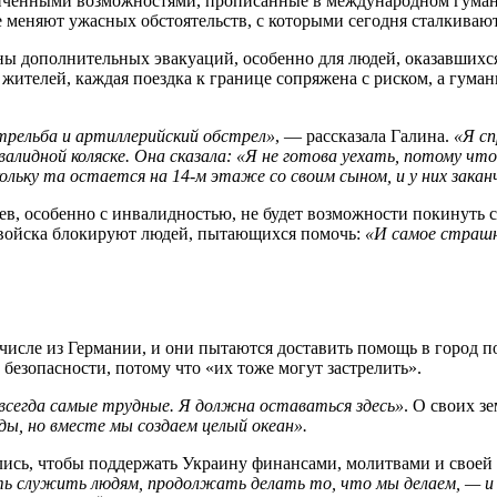
ниченными возможностями, прописанные в международном гуман
не меняют ужасных обстоятельств, с которыми сегодня сталкива
аны дополнительных эвакуаций, особенно для людей, оказавшихся
жителей, каждая поездка к границе сопряжена с риском, а гу
стрельба и артиллерийский обстрел»
, — рассказала Галина.
«Я сп
валидной коляске. Она сказала: «Я не готова уехать, потому 
ольку та остается на 14-м этаже со своим сыном, и у них закан
, особенно с инвалидностью, не будет возможности покинуть стр
ие войска блокируют людей, пытающихся помочь:
«И самое страшн
 числе из Германии, и они пытаются доставить помощь в город 
 безопасности, потому что «их тоже могут застрелить».
всегда самые трудные. Я должна оставаться здесь»
. О своих з
оды, но вместе мы создаем целый океан».
лись, чтобы поддержать Украину финансами, молитвами и своей
 служить людям, продолжать делать то, что мы делаем, — и пр