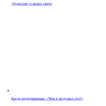
«Одиссея» и конец света
Когда недоумеваешь: «Чем я заслужил это?»