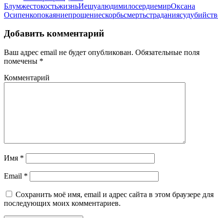
Блум
жестокость
жизнь
Иешуа
люди
милосердие
мир
Оксана
Осипенко
покаяние
прощение
скорбь
смерть
страдания
суд
убийств
Добавить комментарий
Ваш адрес email не будет опубликован.
Обязательные поля
помечены
*
Комментарий
Имя
*
Email
*
Сохранить моё имя, email и адрес сайта в этом браузере для
последующих моих комментариев.