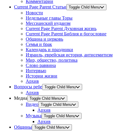
Комментарии
Current Page Parent
Статьи
Toggle Child Menu
Новости
Недельные главы Торы
Мессианский иудаизм
Current Page Parent
Духовная жизнь
Current Page Parent
Библия и богословие
Община и церковь
Семья и брак
Календарь и праздники
Израиль, еврейская история, антисемитизм
Мир, общество, политика
Слово раввина
Интервью
Истории жизни
Архив
Вопросы ребе
Toggle Child Menu
Архив
Медиа
Toggle Child Menu
Видео
Toggle Child Menu
Архив
Музыка
Toggle Child Menu
Архив
Общины
Toggle Child Menu