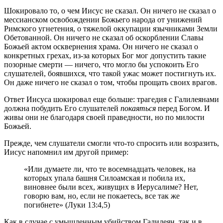
Шокировало то, о чем Иисус не сказал. Он ничего не сказал о
мессианском освобождении Божьего народа от унижений
Римского угнетения, о тяжелой оккупации язычниками Земли
Обетованной. Он ничего не сказал об оскорблении Славы
Божьей актом осквернения храма. Он ничего не сказал о
конкретных грехах, из-за которых Бог мог допустить такие
позорные смерти — ничего, что могло бы успокоить Его
слушателей, боявшихся, что такой ужас может постигнуть их.
Он даже ничего не сказал о том, чтобы прощать своих врагов.
Ответ Иисуса шокировал еще больше: трагедия с Галилеянами
должна побудить Его слушателей
покаяться
перед Богом. И
живы они не благодаря своей праведности, но по милости
Божьей.
Прежде, чем слушатели смогли что-то спросить или возразить,
Иисус напомнил им другой пример:
«Или думаете ли, что те восемнадцать человек, на
которых упала башня Силоамская и побила их,
виновнее были всех, живущих в Иерусалиме? Нет,
говорю вам, но, если не покаетесь, все так же
погибнете» (Луки 13:4,5)
Как в случае с умышленным убийством Галилеян, так и в