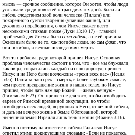
мысль — срочное сообщение, которое Он хотел, чтобы люди
услышали среди новостей о трагедиях тех дней. Была ли
гибель следствием злой воли человека (Пилата) или
покоренного суетой творения (упавшая башня), или
духовного порабощения, о чем Иисус скажет всего
несколькими стихами позже (Луки 13:10-17) – главной
проблемой для Иисуса была
сама гибель
, а не её причина.
Основным было не то,
как
погибли люди, но сам
факт
, что
они погибли, и вечные последствия смерти.
Вот та проблема, ради которой пришел Иисус. Основная
проблема человечества состоит в том, что «все мы блуждали,
как овцы, совратились каждый на свою дорогу»; пришел
Иисус и на Него были возложены «грехи всех нас» (Исаия
53:6). Плата за наш грех – смерть, в более глубоком смысле,
чем просто прекращение жизни в наших телах, но Иисус
пришел, чтобы дать нам дар Божий – «жизнь вечную»
(Римлянам 6:23). Он пришел не для того, чтобы освободить
евреев от Римской временной оккупации, но чтобы
освободить всех людей, верующих в Него, от вечной гибели,
и дать им вечную жизнь в Земле Обетованной, которой
нынешняя земля Израиля лишь тень и копия (Иоанна 3:16).
Именно поэтому на известие о гибели Галилеян Иисус
ответил этими шокирующими словами: «Если не покаетесь,