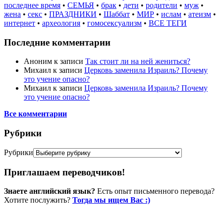
последнее время
•
СЕМЬЯ
•
брак
•
дети
•
родители
•
муж
•
жена
•
секс
•
ПРАЗДНИКИ
•
Шаббат
•
МИР
•
ислам
•
атеизм
•
интернет
•
археология
•
гомосексуализм
•
ВСЕ ТЕГИ
Последние комментарии
Аноним
к записи
Так стоит ли на ней жениться?
Михаил
к записи
Церковь заменила Израиль? Почему
это учение опасно?
Михаил
к записи
Церковь заменила Израиль? Почему
это учение опасно?
Все комментарии
Рубрики
Рубрики
Приглашаем переводчиков!
Знаете английский язык?
Есть опыт письменного перевода?
Хотите послужить?
Тогда мы ищем Вас :)
Пожертвовать / donate