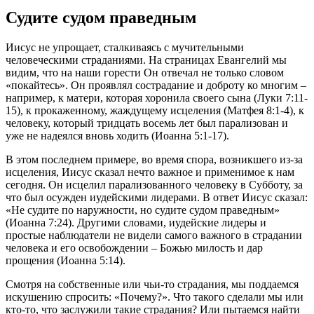
Судите судом праведным
Иисус не упрощает, сталкиваясь с мучительными
человеческими страданиями. На страницах Евангелий мы
видим, что на наши горести Он отвечал не только словом
«покайтесь». Он проявлял сострадание и доброту ко многим –
например, к матери, которая хоронила своего сына (Луки 7:11-
15), к прокаженному, жаждущему исцеления (Матфея 8:1-4), к
человеку, который тридцать восемь лет был парализован и
уже не надеялся вновь ходить (Иоанна 5:1-17).
В этом последнем примере, во время спора, возникшего из-за
исцеления, Иисус сказал нечто важное и применимое к нам
сегодня. Он исцелил парализованного человеку в Субботу, за
что был осужден иудейскими лидерами. В ответ Иисус сказал:
«Не судите по наружности, но судите судом праведным»
(Иоанна 7:24). Другими словами, иудейские лидеры и
простые наблюдатели не видели самого важного в страдании
человека и его освобождении – Божью милость и дар
прощения (Иоанна 5:14).
Смотря на собственные или чьи-то страдания, мы поддаемся
искушению спросить: «Почему?». Что такого сделали мы или
кто-то, что заслужили такие страдания? Или пытаемся найти