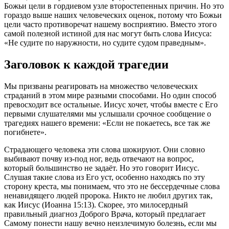
Божьи цели в гордиевом узле второстепенных причин. Но это
гораздо выше наших человеческих оценок, потому что Божьи
цели часто противоречат нашему восприятию. Вместо этого
самой полезной истиной для нас могут быть слова Иисуса:
«Не судите по наружности, но судите судом праведным».
Заголовок к каждой трагедии
Мы призваны реагировать на множество человеческих
страданий в этом мире разными способами. Но один способ
превосходит все остальные. Иисус хочет, чтобы вместе с Его
первыми слушателями мы услышали срочное сообщение о
трагедиях нашего времени: «Если не покаетесь, все так же
погибнете».
Страдающего человека эти слова шокируют. Они словно
выбивают почву из-под ног, ведь отвечают на вопрос,
который большинство не задаёт. Но это говорит Иисус.
Слушая такие слова из Его уст, особенно находясь по эту
сторону креста, мы понимаем, что это не бессердечные слова
ненавидящего людей пророка. Никто не любил других так,
как Иисус (Иоанна 15:13). Скорее, это милосердный
правильный диагноз Доброго Врача, который предлагает
Самому понести нашу вечно неизлечимую болезнь, если мы