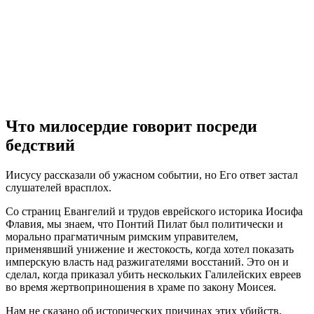
Что
милосердие
говорит посреди
бедствий
И
исусу рассказали об ужасном событии, но Его ответ застал
слушателей врасплох.
Со страниц Евангелий и трудов еврейского историка Иосифа
Флавия, мы знаем, что Понтий Пилат был политически и
морально прагматичным римским управителем,
применявший унижение и жестокость, когда хотел показать
имперскую власть над разжигателями восстаний. Это он и
сделал, когда приказал убить нескольких Галилейских евреев
во время жертвоприношения в храме по закону Моисея.
Нам не сказано об исторических причинах этих убийств.