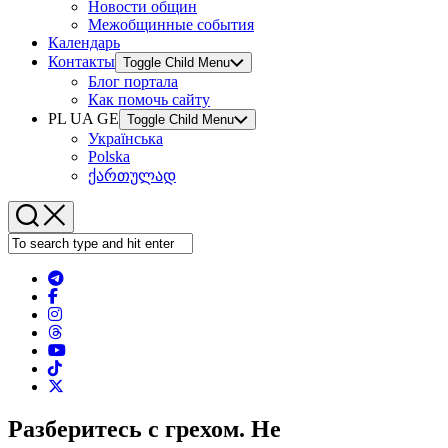
Новости общин
Межобщинные события
Календарь
Контакты
Toggle Child Menu
Блог портала
Как помочь сайту
PL UA GE
Toggle Child Menu
Українська
Polska
ქართულად
Разберитесь с грехом. Не