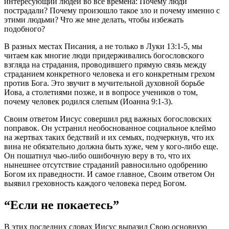
интересующий людей во все времена: Почему люди
пострадали? Почему произошло такое зло и почему именно с
этими людьми? Что же мне делать, чтобы избежать
подобного?
В разных местах Писания, а не только в Луки 13:1-5, мы
читаем как многие люди придерживались богословского
взгляда на страдания, проводившего прямую связь между
страданием конкретного человека и его конкретным грехом
против Бога. Это звучит в мучительной духовной борьбе
Иова, а столетиями позже, и в вопросе учеников о том,
почему человек родился слепым (Иоанна 9:1-3).
Своим ответом Иисус совершил ряд важных богословских
поправок. Он устранил необоснованное социальное клеймо
на жертвах таких бедствий и их семьях, подчеркнув, что их
вина не обязательно должна быть хуже, чем у кого-либо еще.
Он пошатнул чью-либо ошибочную веру в то, что их
нынешнее отсутствие страданий равносильно одобрению
Богом их праведности. И самое главное, Своим ответом Он
выявил греховность каждого человека перед Богом.
“Если не покаетесь”
В этих последних словах Иисус выразил Свою основную