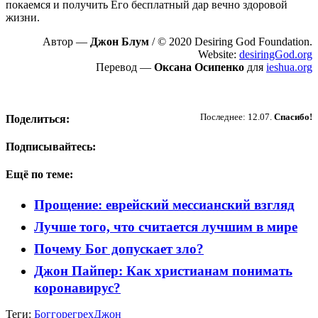
покаемся и получить Его бесплатный дар вечно здоровой
жизни.
Автор —
Джон Блум
/ © 2020 Desiring God Foundation.
Website:
desiringGod.org
Перевод —
Оксана Осипенко
для
ieshua.org
Пожертвовать
Последнее: 12.07.
Спасибо!
Поделиться:
Подписывайтесь:
Ещё по теме:
Прощение: еврейский мессианский взгляд
Лучше того, что считается лучшим в мире
Почему Бог допускает зло?
Джон Пайпер: Как христианам понимать
коронавирус?
Теги:
Бог
горе
грех
Джон