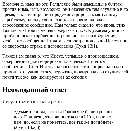
Возможно, именно эти Галилеяне были замешаны в бунтах
против Рима, или, возможно, они оказались там случайно в то
время, как Пилат решил продемонстрировать мятежному
еврейскому народу свою власть, отправив им такое
своеобразное сообщение. Нам только сказано, что кровь этих
Галилеян «Пилат смешал с жертвами их». К ужасам убийств
прибавилось оскорбление от религиозного осквернения,
чтобы это сообщение Пилата распространилось по Палестине
со скоростью страха и негодования (Луки 13:1).
Также нам сказано, что Иисус, услышав о произошедшем,
совершенно проигнорировал посылаемое Пилатом
сообщение. Ответ Иисуса на богословский вопрос народа о
причинах случившегося, вероятно, шокировал его слушателей
почти так же, как шокирует и нас сегодня.
Неожиданный ответ
Иисус ответил кратко и резко:
«думаете ли вы, что эти Галилеяне были грешнее
всех Галилеян, что так пострадали? Нет, говорю
вам, но, если не покаетесь, все так же погибнете»
(Луки 13:2,3)