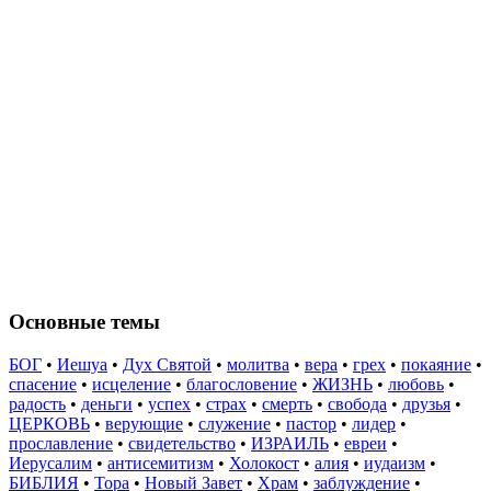
Основные темы
БОГ
•
Иешуа
•
Дух Святой
•
молитва
•
вера
•
грех
•
покаяние
•
спасение
•
исцеление
•
благословение
•
ЖИЗНЬ
•
любовь
•
радость
•
деньги
•
успех
•
страх
•
смерть
•
свобода
•
друзья
•
ЦЕРКОВЬ
•
верующие
•
служение
•
пастор
•
лидер
•
прославление
•
свидетельство
•
ИЗРАИЛЬ
•
евреи
•
Иерусалим
•
антисемитизм
•
Холокост
•
алия
•
иудаизм
•
БИБЛИЯ
•
Тора
•
Новый Завет
•
Храм
•
заблуждение
•