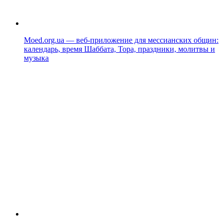
Moed.org.ua — веб-приложение для мессианских общин:
календарь, время Шаббата, Тора, праздники, молитвы и
музыка