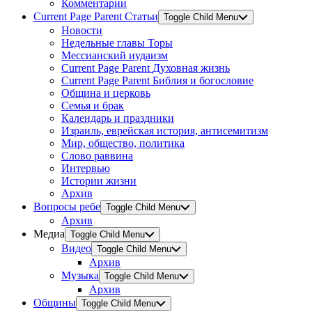
Комментарии
Current Page Parent
Статьи
Toggle Child Menu
Новости
Недельные главы Торы
Мессианский иудаизм
Current Page Parent
Духовная жизнь
Current Page Parent
Библия и богословие
Община и церковь
Семья и брак
Календарь и праздники
Израиль, еврейская история, антисемитизм
Мир, общество, политика
Слово раввина
Интервью
Истории жизни
Архив
Вопросы ребе
Toggle Child Menu
Архив
Медиа
Toggle Child Menu
Видео
Toggle Child Menu
Архив
Музыка
Toggle Child Menu
Архив
Общины
Toggle Child Menu