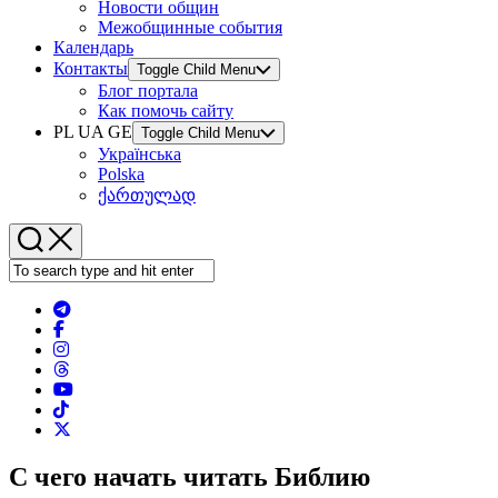
Новости общин
Межобщинные события
Календарь
Контакты
Toggle Child Menu
Блог портала
Как помочь сайту
PL UA GE
Toggle Child Menu
Українська
Polska
ქართულად
С чего начать читать Библию