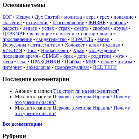
Основные темы
БОГ
•
Иешуа
•
Дух Святой
•
молитва
•
вера
•
грех
•
покаяние
•
спасение
•
исцеление
•
благословение
•
ЖИЗНЬ
•
любовь
•
радость
•
деньги
•
успех
•
страх
•
смерть
•
свобода
•
друзья
•
ЦЕРКОВЬ
•
верующие
•
служение
•
пастор
•
лидер
•
прославление
•
свидетельство
•
ИЗРАИЛЬ
•
евреи
•
Иерусалим
•
антисемитизм
•
Холокост
•
алия
•
иудаизм
•
БИБЛИЯ
•
Тора
•
Новый Завет
•
Храм
•
заблуждение
•
последнее время
•
СЕМЬЯ
•
брак
•
дети
•
родители
•
муж
•
жена
•
секс
•
ПРАЗДНИКИ
•
Шаббат
•
МИР
•
ислам
•
атеизм
•
интернет
•
археология
•
гомосексуализм
•
ВСЕ ТЕГИ
Последние комментарии
Аноним
к записи
Так стоит ли на ней жениться?
Михаил
к записи
Церковь заменила Израиль? Почему
это учение опасно?
Михаил
к записи
Церковь заменила Израиль? Почему
это учение опасно?
Все комментарии
Рубрики