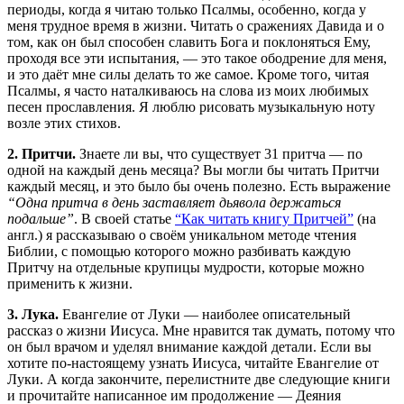
периоды, когда я читаю только Псалмы, особенно, когда у
меня трудное время в жизни. Читать о сражениях Давида и о
том, как он был способен славить Бога и поклоняться Ему,
проходя все эти испытания, — это такое ободрение для меня,
и это даёт мне силы делать то же самое. Кроме того, читая
Псалмы, я часто наталкиваюсь на слова из моих любимых
песен прославления. Я люблю рисовать музыкальную ноту
возле этих стихов.
2. Притчи.
Знаете ли вы, что существует 31 притча — по
одной на каждый день месяца? Вы могли бы читать Притчи
каждый месяц, и это было бы очень полезно. Есть выражение
“Одна притча в день заставляет дьявола держаться
подальше”
. В своей статье
“Как читать книгу Притчей”
(на
англ.) я рассказываю о своём уникальном методе чтения
Библии, с помощью которого можно разбивать каждую
Притчу на отдельные крупицы мудрости, которые можно
применить к жизни.
3. Лука.
Евангелие от Луки — наиболее описательный
рассказ о жизни Иисуса. Мне нравится так думать, потому что
он был врачом и уделял внимание каждой детали. Если вы
хотите по-настоящему узнать Иисуса, читайте Евангелие от
Луки. А когда закончите, перелистните две следующие книги
и прочитайте написанное им продолжение — Деяния