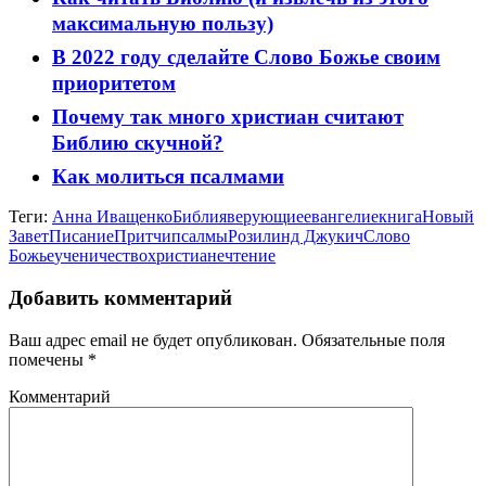
максимальную пользу)
В 2022 году сделайте Слово Божье своим
приоритетом
Почему так много христиан считают
Библию скучной?
Как молиться псалмами
Теги:
Анна Иващенко
Библия
верующие
евангелие
книга
Новый
Завет
Писание
Притчи
псалмы
Розилинд Джукич
Слово
Божье
ученичество
христиане
чтение
Добавить комментарий
Ваш адрес email не будет опубликован.
Обязательные поля
помечены
*
Комментарий