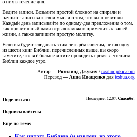
о них в течение дня.
Ведите записи. Возьмите простой блокнот на спирали и
начните записывать свои мысли о том, что вы прочитали.
Каждый день записывайте по одному-два предложения о том,
как прочитанный вами отрывок можно применить к вашей
жизни, а также запишите простую молитву.
Если вы будете следовать этим четырём советам, читая одну
из шести книг Библии, перечисленных выше, вы скоро
заметите, что всё больше хотите проводить время за чтением
Библии каждое утро.
Автор —
Розилинд Джукич
/
rosilindjukic.com
Перевод —
Анна Иващенко
для
ieshua.org
Пожертвовать
Последнее: 12.07.
Спасибо!
Поделиться:
Подписывайтесь:
Ещё по теме:
Как читать Библию (и извлечь из этого