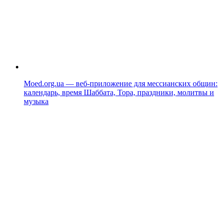
Moed.org.ua — веб-приложение для мессианских общин:
календарь, время Шаббата, Тора, праздники, молитвы и
музыка