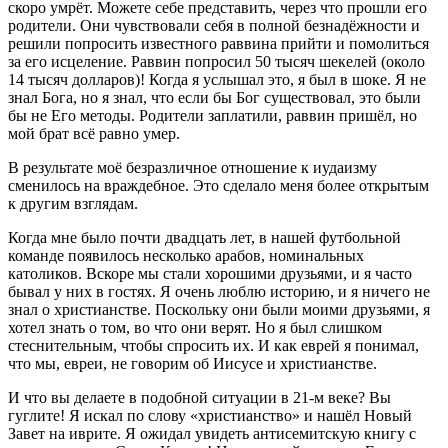
скоро умрёт. Можете себе представить, через что прошли его
родители. Они чувствовали себя в полной безнадёжности и
решили попросить известного раввина прийти и помолиться
за его исцеление. Раввин попросил 50 тысяч шекелей (около
14 тысяч долларов)! Когда я услышал это, я был в шоке. Я не
знал Бога, но я знал, что если бы Бог существовал, это были
бы не Его методы. Родители заплатили, раввин пришёл, но
мой брат всё равно умер.
В результате моё безразличное отношение к иудаизму
сменилось на враждебное. Это сделало меня более открытым
к другим взглядам.
Когда мне было почти двадцать лет, в нашей футбольной
команде появилось несколько арабов, номинальных
католиков. Вскоре мы стали хорошими друзьями, и я часто
бывал у них в гостях. Я очень люблю историю, и я ничего не
знал о христианстве. Поскольку они были моими друзьями, я
хотел знать о том, во что они верят. Но я был слишком
стеснительным, чтобы спросить их. И как еврей я понимал,
что мы, евреи, не говорим об Иисусе и христианстве.
И что вы делаете в подобной ситуации в 21-м веке? Вы
гуглите! Я искал по слову «христианство» и нашёл Новый
Завет на иврите. Я ожидал увидеть антисемитскую книгу с