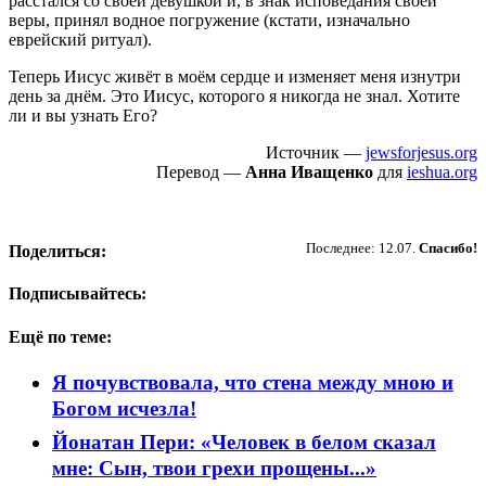
расстался со своей девушкой и, в знак исповедания своей
веры, принял водное погружение (кстати, изначально
еврейский ритуал).
Теперь Иисус живёт в моём сердце и изменяет меня изнутри
день за днём. Это Иисус, которого я никогда не знал. Хотите
ли и вы узнать Его?
Источник —
jewsforjesus.org
Перевод —
Анна Иващенко
для
ieshua.org
Пожертвовать
Последнее: 12.07.
Спасибо!
Поделиться:
Подписывайтесь:
Ещё по теме:
Я почувствовала, что стена между мною и
Богом исчезла!
Йонатан Пери: «Человек в белом сказал
мне: Сын, твои грехи прощены...»