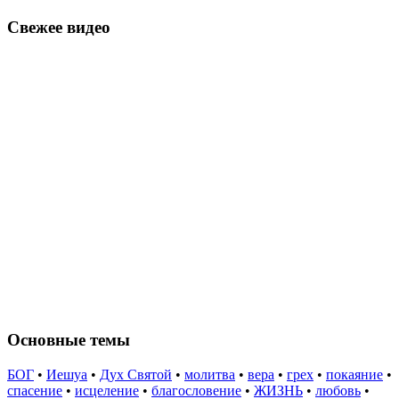
Свежее видео
Основные темы
БОГ
•
Иешуа
•
Дух Святой
•
молитва
•
вера
•
грех
•
покаяние
•
спасение
•
исцеление
•
благословение
•
ЖИЗНЬ
•
любовь
•