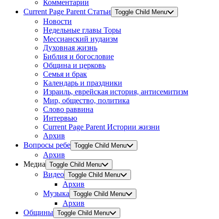
Комментарии
Current Page Parent
Статьи
Toggle Child Menu
Новости
Недельные главы Торы
Мессианский иудаизм
Духовная жизнь
Библия и богословие
Община и церковь
Семья и брак
Календарь и праздники
Израиль, еврейская история, антисемитизм
Мир, общество, политика
Слово раввина
Интервью
Current Page Parent
Истории жизни
Архив
Вопросы ребе
Toggle Child Menu
Архив
Медиа
Toggle Child Menu
Видео
Toggle Child Menu
Архив
Музыка
Toggle Child Menu
Архив
Общины
Toggle Child Menu