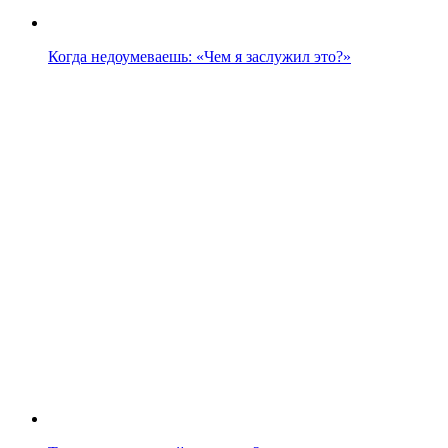
Когда недоумеваешь: «Чем я заслужил это?»