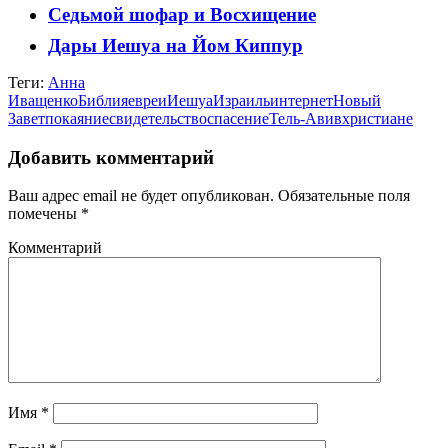
Седьмой шофар и Восхищение
Дары Иешуа на Йом Киппур
Теги:
Анна
Иващенко
Библия
евреи
Иешуа
Израиль
интернет
Новый
Завет
покаяние
свидетельство
спасение
Тель-Авив
христиане
Добавить комментарий
Ваш адрес email не будет опубликован.
Обязательные поля
помечены
*
Комментарий
Имя
*