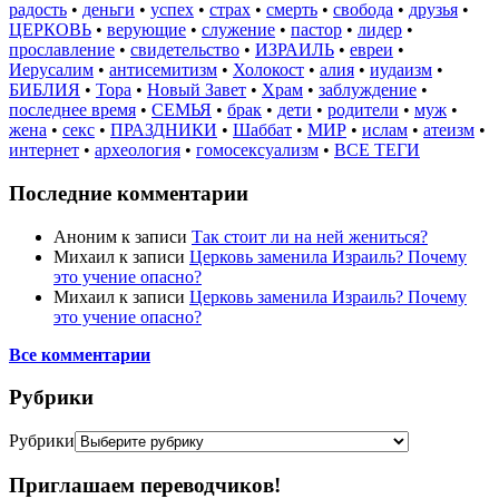
радость
•
деньги
•
успех
•
страх
•
смерть
•
свобода
•
друзья
•
ЦЕРКОВЬ
•
верующие
•
служение
•
пастор
•
лидер
•
прославление
•
свидетельство
•
ИЗРАИЛЬ
•
евреи
•
Иерусалим
•
антисемитизм
•
Холокост
•
алия
•
иудаизм
•
БИБЛИЯ
•
Тора
•
Новый Завет
•
Храм
•
заблуждение
•
последнее время
•
СЕМЬЯ
•
брак
•
дети
•
родители
•
муж
•
жена
•
секс
•
ПРАЗДНИКИ
•
Шаббат
•
МИР
•
ислам
•
атеизм
•
интернет
•
археология
•
гомосексуализм
•
ВСЕ ТЕГИ
Последние комментарии
Аноним
к записи
Так стоит ли на ней жениться?
Михаил
к записи
Церковь заменила Израиль? Почему
это учение опасно?
Михаил
к записи
Церковь заменила Израиль? Почему
это учение опасно?
Все комментарии
Рубрики
Рубрики
Приглашаем переводчиков!