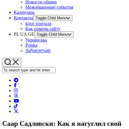
Новости общин
Межобщинные события
Календарь
Контакты
Toggle Child Menu
Блог портала
Как помочь сайту
PL UA GE
Toggle Child Menu
Українська
Polska
ქართულად
Саар Садловски: Как я нагуглил свой