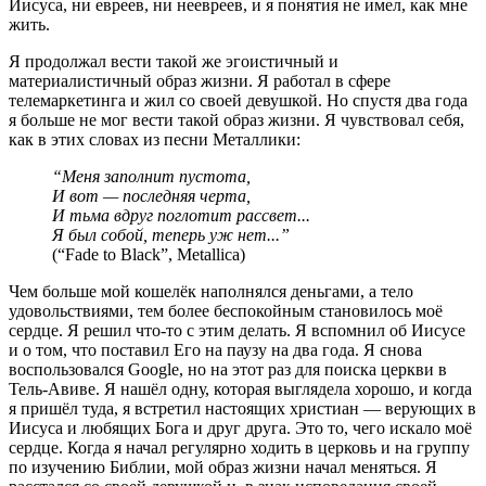
Иисуса, ни евреев, ни неевреев, и я понятия не имел, как мне
жить.
Я продолжал вести такой же эгоистичный и
материалистичный образ жизни. Я работал в сфере
телемаркетинга и жил со своей девушкой. Но спустя два года
я больше не мог вести такой образ жизни. Я чувствовал себя,
как в этих словах из песни Металлики:
“Меня заполнит пустота,
И вот — последняя черта,
И тьма вдруг поглотит рассвет...
Я был собой, теперь уж нет...”
(“Fade to Black”, Metallica)
Чем больше мой кошелёк наполнялся деньгами, а тело
удовольствиями, тем более беспокойным становилось моё
сердце. Я решил что-то с этим делать. Я вспомнил об Иисусе
и о том, что поставил Его на паузу на два года. Я снова
воспользовался Google, но на этот раз для поиска церкви в
Тель-Авиве. Я нашёл одну, которая выглядела хорошо, и когда
я пришёл туда, я встретил настоящих христиан — верующих в
Иисуса и любящих Бога и друг друга. Это то, чего искало моё
сердце. Когда я начал регулярно ходить в церковь и на группу
по изучению Библии, мой образ жизни начал меняться. Я