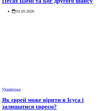
Песах Шені та Бог другого шансу
01.05.2026
Українська
Як єврей може вірити в Ісуса і
залишатися євреєм?