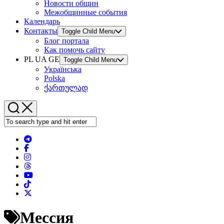
Новости общин
Межобщинные события
Календарь
Контакты
Toggle Child Menu
Блог портала
Как помочь сайту
PL UA GE
Toggle Child Menu
Українська
Polska
ქართულად
Мессия