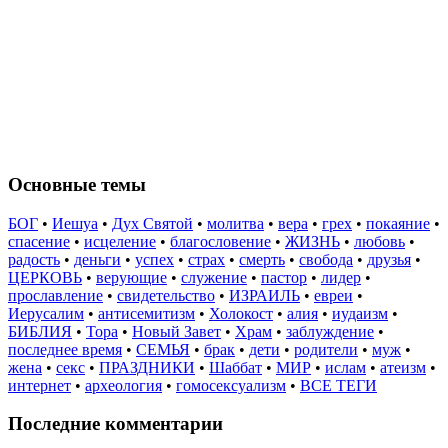
Основные темы
БОГ
•
Иешуа
•
Дух Святой
•
молитва
•
вера
•
грех
•
покаяние
•
спасение
•
исцеление
•
благословение
•
ЖИЗНЬ
•
любовь
•
радость
•
деньги
•
успех
•
страх
•
смерть
•
свобода
•
друзья
•
ЦЕРКОВЬ
•
верующие
•
служение
•
пастор
•
лидер
•
прославление
•
свидетельство
•
ИЗРАИЛЬ
•
евреи
•
Иерусалим
•
антисемитизм
•
Холокост
•
алия
•
иудаизм
•
БИБЛИЯ
•
Тора
•
Новый Завет
•
Храм
•
заблуждение
•
последнее время
•
СЕМЬЯ
•
брак
•
дети
•
родители
•
муж
•
жена
•
секс
•
ПРАЗДНИКИ
•
Шаббат
•
МИР
•
ислам
•
атеизм
•
интернет
•
археология
•
гомосексуализм
•
ВСЕ ТЕГИ
Последние комментарии