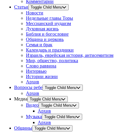
Комментарии
Статьи
Toggle Child Menu
Новости
Недельные главы Торы
Мессианский иудаизм
Духовная жизнь
Библия и богословие
Община и церковь
Семья и брак
Календарь и праздники
Израиль, еврейская история, антисемитизм
Мир, общество, политика
Слово раввина
Интервью
Истории жизни
Архив
Вопросы ребе
Toggle Child Menu
Архив
Медиа
Toggle Child Menu
Видео
Toggle Child Menu
Архив
Музыка
Toggle Child Menu
Архив
Общины
Toggle Child Menu