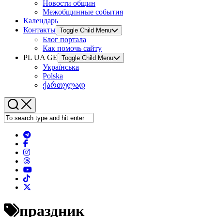
Новости общин
Межобщинные события
Календарь
Контакты
Toggle Child Menu
Блог портала
Как помочь сайту
PL UA GE
Toggle Child Menu
Українська
Polska
ქართულად
праздник