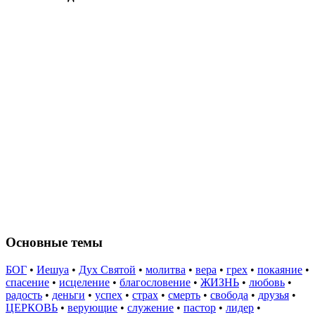
Основные темы
БОГ
•
Иешуа
•
Дух Святой
•
молитва
•
вера
•
грех
•
покаяние
•
спасение
•
исцеление
•
благословение
•
ЖИЗНЬ
•
любовь
•
радость
•
деньги
•
успех
•
страх
•
смерть
•
свобода
•
друзья
•
ЦЕРКОВЬ
•
верующие
•
служение
•
пастор
•
лидер
•