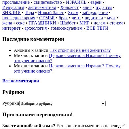
прославление
•
свидетельство
•
ИЗРАИЛЬ
•
евреи
•
Иерусалим
•
антисемитизм
•
Холокост
•
алия
•
иудаизм
•
БИБЛИЯ
•
Тора
•
Новый Завет
•
Храм
•
заблуждение
•
последнее время
•
СЕМЬЯ
•
брак
•
дети
•
родители
•
муж
•
жена
•
секс
•
ПРАЗДНИКИ
•
Шаббат
•
МИР
•
ислам
•
атеизм
•
интернет
•
археология
•
гомосексуализм
•
ВСЕ ТЕГИ
Последние комментарии
Аноним
к записи
Так стоит ли на ней жениться?
Михаил
к записи
Церковь заменила Израиль? Почему
это учение опасно?
Михаил
к записи
Церковь заменила Израиль? Почему
это учение опасно?
Все комментарии
Рубрики
Рубрики
Приглашаем переводчиков!
Знаете английский язык?
Есть опыт письменного перевода?