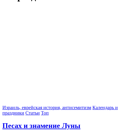
Израиль, еврейская история, антисемитизм
Календарь и
праздники
Статьи
Топ
Песах и знамение Луны