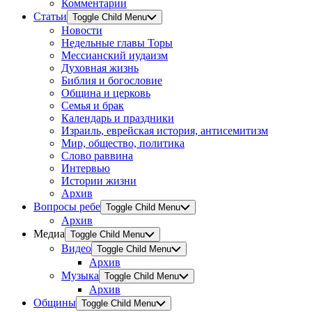
Комментарии
Статьи
Toggle Child Menu
Новости
Недельные главы Торы
Мессианский иудаизм
Духовная жизнь
Библия и богословие
Община и церковь
Семья и брак
Календарь и праздники
Израиль, еврейская история, антисемитизм
Мир, общество, политика
Слово раввина
Интервью
Истории жизни
Архив
Вопросы ребе
Toggle Child Menu
Архив
Медиа
Toggle Child Menu
Видео
Toggle Child Menu
Архив
Музыка
Toggle Child Menu
Архив
Общины
Toggle Child Menu