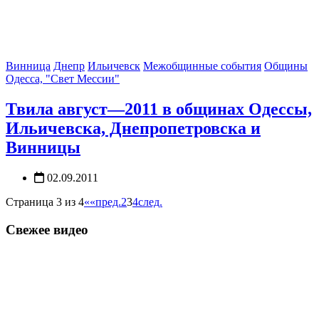
Винница
Днепр
Ильичевск
Межобщинные события
Общины
Одесса, "Свет Мессии"
Твила август—2011 в общинах Одессы,
Ильичевска, Днепропетровска и
Винницы
02.09.2011
Страница 3 из 4
««
пред.
2
3
4
след.
Свежее видео