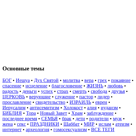
Основные темы
БОГ
•
Иешуа
•
Дух Святой
•
молитва
•
вера
•
грех
•
покаяние
•
спасение
•
исцеление
•
благословение
•
ЖИЗНЬ
•
любовь
•
радость
•
деньги
•
успех
•
страх
•
смерть
•
свобода
•
друзья
•
ЦЕРКОВЬ
•
верующие
•
служение
•
пастор
•
лидер
•
прославление
•
свидетельство
•
ИЗРАИЛЬ
•
евреи
•
Иерусалим
•
антисемитизм
•
Холокост
•
алия
•
иудаизм
•
БИБЛИЯ
•
Тора
•
Новый Завет
•
Храм
•
заблуждение
•
последнее время
•
СЕМЬЯ
•
брак
•
дети
•
родители
•
муж
•
жена
•
секс
•
ПРАЗДНИКИ
•
Шаббат
•
МИР
•
ислам
•
атеизм
•
интернет
•
археология
•
гомосексуализм
•
ВСЕ ТЕГИ