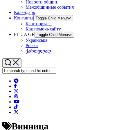
Новости общин
Межобщинные события
Календарь
Контакты
Toggle Child Menu
Блог портала
Как помочь сайту
PL UA GE
Toggle Child Menu
Українська
Polska
ქართულად
Винница