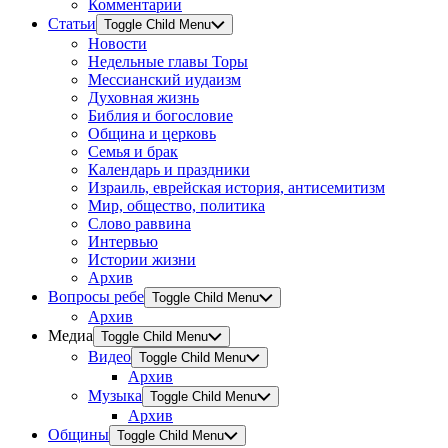
Комментарии
Статьи
Toggle Child Menu
Новости
Недельные главы Торы
Мессианский иудаизм
Духовная жизнь
Библия и богословие
Община и церковь
Семья и брак
Календарь и праздники
Израиль, еврейская история, антисемитизм
Мир, общество, политика
Слово раввина
Интервью
Истории жизни
Архив
Вопросы ребе
Toggle Child Menu
Архив
Медиа
Toggle Child Menu
Видео
Toggle Child Menu
Архив
Музыка
Toggle Child Menu
Архив
Общины
Toggle Child Menu