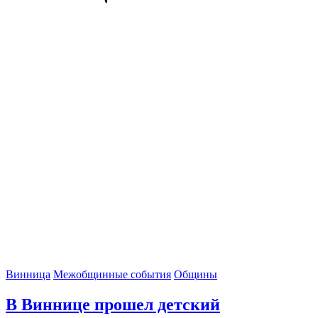
Винница
Межобщинные события
Общины
В Виннице прошел детский