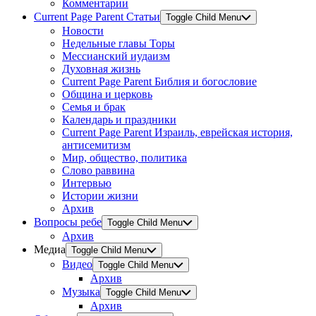
Комментарии
Current Page Parent
Статьи
Toggle Child Menu
Новости
Недельные главы Торы
Мессианский иудаизм
Духовная жизнь
Current Page Parent
Библия и богословие
Община и церковь
Семья и брак
Календарь и праздники
Current Page Parent
Израиль, еврейская история,
антисемитизм
Мир, общество, политика
Слово раввина
Интервью
Истории жизни
Архив
Вопросы ребе
Toggle Child Menu
Архив
Медиа
Toggle Child Menu
Видео
Toggle Child Menu
Архив
Музыка
Toggle Child Menu
Архив