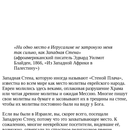
«Ни одно место в Иерусалиме не затронуло меня
так сильно, как Западная Стена»
(афроамериканский писатель Эдвард Уилмот
Блайден, 1866, «Из Западной Африки в
Палестину»)
З
ападная Стена, которую иногда называют «Стеной Плача»,
известна во всем мире как место молитвы еврейского народа.
Евреи молились здесь веками, оплакивая разрушение Храма
или читая древние молитвы и ожидая Мессию. Многие пишут
свои молитвы на бумаге и засовывают их в трещины на стене,
чтобы их молитвы постоянно были на виду у Бога.
Если вы были в Израиле, вы, скорее всего, посещали
Западную Стену, потому что это захватывающее место. К
сожалению, многие нееврейские посетители, видевшие её,
возможно, отвергали то страстное религиозное рвение,