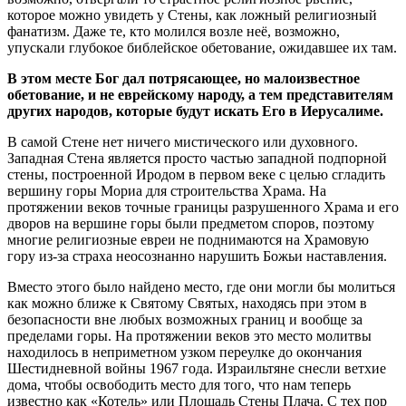
которое можно увидеть у Стены, как ложный религиозный
фанатизм. Даже те, кто молился возле неё, возможно,
упускали глубокое библейское обетование, ожидавшее их там.
В этом месте Бог дал потрясающее, но малоизвестное
обетование, и не еврейскому народу, а тем представителям
других народов, которые будут искать Его в Иерусалиме.
В самой Стене нет ничего мистического или духовного.
Западная Стена является просто частью западной подпорной
стены, построенной Иродом в первом веке с целью сгладить
вершину горы Мориа для строительства Храма. На
протяжении веков точные границы разрушенного Храма и его
дворов на вершине горы были предметом споров, поэтому
многие религиозные евреи не поднимаются на Храмовую
гору из-за страха неосознанно нарушить Божьи наставления.
Вместо этого было найдено место, где они могли бы молиться
как можно ближе к Святому Святых, находясь при этом в
безопасности вне любых возможных границ и вообще за
пределами горы. На протяжении веков это место молитвы
находилось в неприметном узком переулке до окончания
Шестидневной войны 1967 года. Израильтяне снесли ветхие
дома, чтобы освободить место для того, что нам теперь
известно как «Котель» или Площадь Стены Плача. С тех пор