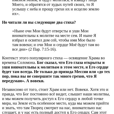
Моего, и обратятся от худых путей своих, то Я
услышу с неба и прощу грехи их и исцелю землю
их».
Но читали ли вы следующие два стиха?
«Ныне очи Мои будут отверсты и уши Мои
внимательны к молитве на месте сем. И ныне Я
избрал и освятил дом сей, чтобы имя Мое было
там вовеки; и очи Мои и сердце Моё будут там во
все дни» (2 Пар. 7:15-16).
Контекст этого популярного стиха — освящение Храма во
времена Соломона.
Бог сказал, что Его глаза открыты и
уши внимательны к молитвам в этом месте, и Его сердце
будет там всегда. Не только до прихода Мессии или «до тех
пор, пока вы не совершите так много грехов, что Я
передумаю». А вовеки.
Независимо от того, стоит Храм или нет. Вовеки. Хотя это и
правда, что Бог постоянно всё видит, слышит наши молитвы,
и мы можем получить доступ к Его сердцу в любой точке
мира, на Земле есть особенное место, куда мы можем прийти
и знать, что там Творец смотрит на нас, внимательно нас
слушает, и у нас есть полный доступ к Его сердцу. Сам этот