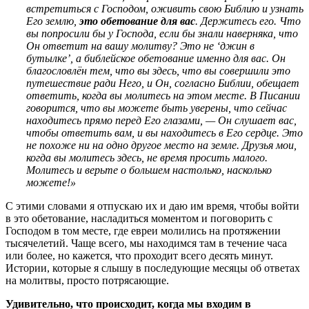
встретиться с Господом, оживить свою Библию и узнать
Его землю,
это обетование для вас
. Держитесь его. Что
вы попросили бы у Господа, если бы знали наверняка, что
Он ответит на вашу молитву? Это не ‘джин в
бутылке’, а библейское обетование именно для вас. Он
благословлён тем, что вы здесь, что вы совершили это
путешествие ради Него, и Он, согласно Библии, обещает
ответить, когда вы молитесь на этом месте. В Писании
говорится, что вы можете быть уверены, что сейчас
находитесь прямо перед Его глазами, — Он слушает вас,
чтобы ответить вам, и вы находитесь в Его сердце. Это
не похоже ни на одно другое место на земле. Друзья мои,
когда вы молитесь здесь, не время просить малого.
Молитесь и верьте о большем настолько, насколько
можете!»
С этими словами я отпускаю их и даю им время, чтобы войти
в это обетование, насладиться моментом и поговорить с
Господом в том месте, где евреи молились на протяжении
тысячелетий. Чаще всего, мы находимся там в течение часа
или более, но кажется, что проходит всего десять минут.
Истории, которые я слышу в последующие месяцы об ответах
на молитвы, просто потрясающие.
Удивительно, что происходит, когда мы входим в