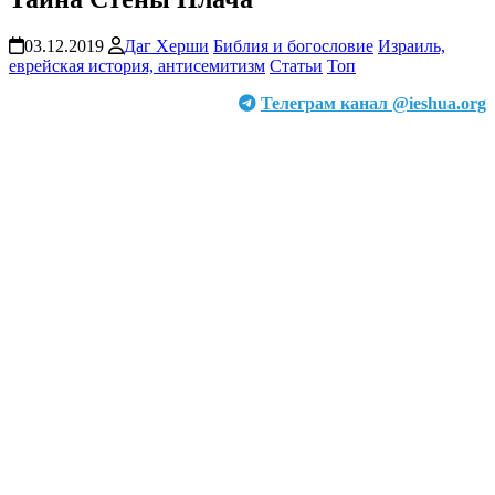
03.12.2019
Даг Херши
Библия и богословие
Израиль,
еврейская история, антисемитизм
Статьи
Топ
Телеграм канал @ieshua.org