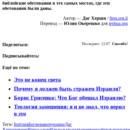
библейские обетования в тех самых местах, где эти
обетования были даны.
Автор —
Даг Херши
/
firm.org.il
Перевод —
Юлия Окерешко
для
ieshua.org
Пожертвовать
Последнее: 12.07.
Спасибо!
Поделиться:
Подписывайтесь:
Ещё по теме:
Это не конец света
Почему я должен быть стражем Израиля?
Борис Грисенко: Что Бог обещал Израилю?
Теология замещения: я и не знал, что верил
в это
Теги:
Библия
Бог
вера
верующие
Даг
Херши
евреи
Иерусалим
Израиль
молитва
неевреи
обетование
отве