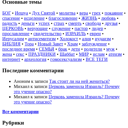
Основные темы
БОГ
•
Иешуа
•
Дух Святой
•
молитва
•
вера
•
грех
•
покаяние
•
спасение
•
исцеление
•
благословение
•
ЖИЗНЬ
•
любовь
•
радость
•
деньги
•
успех
•
страх
•
смерть
•
свобода
•
друзья
•
ЦЕРКОВЬ
•
верующие
•
служение
•
пастор
•
лидер
•
прославление
•
свидетельство
•
ИЗРАИЛЬ
•
евреи
•
Иерусалим
•
антисемитизм
•
Холокост
•
алия
•
иудаизм
•
БИБЛИЯ
•
Тора
•
Новый Завет
•
Храм
•
заблуждение
•
последнее время
•
СЕМЬЯ
•
брак
•
дети
•
родители
•
муж
•
жена
•
секс
•
ПРАЗДНИКИ
•
Шаббат
•
МИР
•
ислам
•
атеизм
•
интернет
•
археология
•
гомосексуализм
•
ВСЕ ТЕГИ
Последние комментарии
Аноним
к записи
Так стоит ли на ней жениться?
Михаил
к записи
Церковь заменила Израиль? Почему
это учение опасно?
Михаил
к записи
Церковь заменила Израиль? Почему
это учение опасно?
Все комментарии
Рубрики