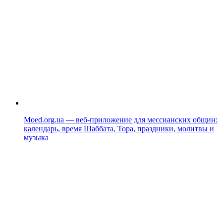
Moed.org.ua — веб-приложение для мессианских общин:
календарь, время Шаббата, Тора, праздники, молитвы и
музыка