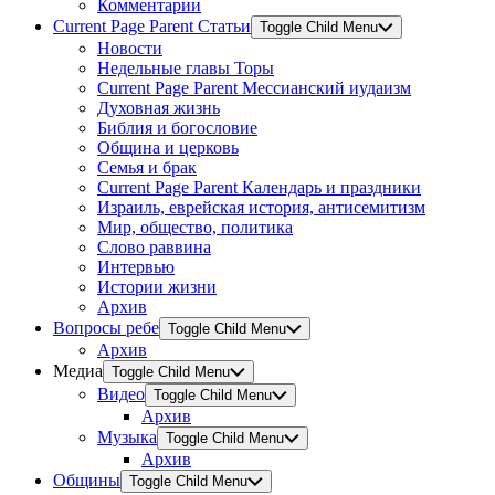
Комментарии
Current Page Parent
Статьи
Toggle Child Menu
Новости
Недельные главы Торы
Current Page Parent
Мессианский иудаизм
Духовная жизнь
Библия и богословие
Община и церковь
Семья и брак
Current Page Parent
Календарь и праздники
Израиль, еврейская история, антисемитизм
Мир, общество, политика
Слово раввина
Интервью
Истории жизни
Архив
Вопросы ребе
Toggle Child Menu
Архив
Медиа
Toggle Child Menu
Видео
Toggle Child Menu
Архив
Музыка
Toggle Child Menu
Архив
Общины
Toggle Child Menu