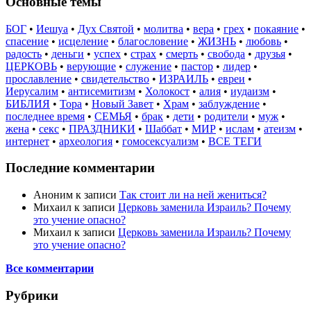
Основные темы
БОГ
•
Иешуа
•
Дух Святой
•
молитва
•
вера
•
грех
•
покаяние
•
спасение
•
исцеление
•
благословение
•
ЖИЗНЬ
•
любовь
•
радость
•
деньги
•
успех
•
страх
•
смерть
•
свобода
•
друзья
•
ЦЕРКОВЬ
•
верующие
•
служение
•
пастор
•
лидер
•
прославление
•
свидетельство
•
ИЗРАИЛЬ
•
евреи
•
Иерусалим
•
антисемитизм
•
Холокост
•
алия
•
иудаизм
•
БИБЛИЯ
•
Тора
•
Новый Завет
•
Храм
•
заблуждение
•
последнее время
•
СЕМЬЯ
•
брак
•
дети
•
родители
•
муж
•
жена
•
секс
•
ПРАЗДНИКИ
•
Шаббат
•
МИР
•
ислам
•
атеизм
•
интернет
•
археология
•
гомосексуализм
•
ВСЕ ТЕГИ
Последние комментарии
Аноним
к записи
Так стоит ли на ней жениться?
Михаил
к записи
Церковь заменила Израиль? Почему
это учение опасно?
Михаил
к записи
Церковь заменила Израиль? Почему
это учение опасно?
Все комментарии
Рубрики