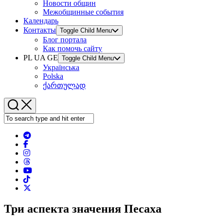
Новости общин
Межобщинные события
Календарь
Контакты
Toggle Child Menu
Блог портала
Как помочь сайту
PL UA GE
Toggle Child Menu
Українська
Polska
ქართულად
Три аспекта значения Песаха