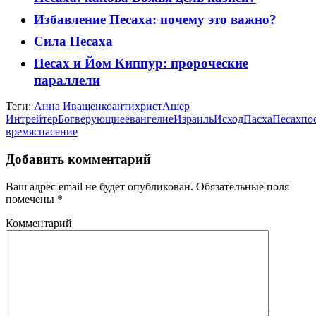
Избавление Песаха: почему это важно?
Сила Песаха
Песах и Йом Киппур: пророческие
параллели
Теги:
Анна Иващенко
антихрист
Ашер
Интрейтер
Бог
верующие
евангелие
Израиль
Исход
Пасха
Песах
по
время
спасение
Добавить комментарий
Ваш адрес email не будет опубликован.
Обязательные поля
помечены
*
Комментарий