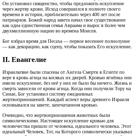
Он установил священство, чтобы предложить искупление
через жертву крови. Исход совершился в полноте своего
времени в истории, приблизительно через 400 лет после
патриархов. Божий народ завета начал свое существование
как одна единственная семья Авраама и вырос в более чем
двухмиллионную нацию во времена Моисея.
Бог избрал время для Песаха — первое весеннее полнолуние
— как декорацию, как сцену, чтобы показать Его искупление.
II. Евангелие
Израильтяне были спасены от Ангела Смерти в Египте по
вере в кровь агнца на косяках их дверей. Кровью ягнёнка они
имели искупление, без неё у них не было бы ничего. Жизнь и
смерть зависели от крови агнца. Когда они получили Тору на
Синае, Бог установил систему ежедневных
жертвоприношений. Каждый аспект веры древнего Израиля
основывался на завете, запечатанном кровью.
Очевидно, что жертвоприношения животных были
символическими. Настоящее искупление кровью для
человечества пришло от человека, идеального человека. Этот
идеальный Человек, Тот, на Которого символически указывал