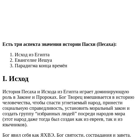
Есть три аспекта значения истории Пасхи (Песаха):
Исход из Египта
Евангелие Иешуа
Парадигма конца времён
I. Исход
История Песаха и Исхода из Египта играет доминирующую
роль в Законе и Пророках. Бог Творец вмешивается в историю
человечества, чтобы спасти угнетаемый народ, принести
социальную справедливость, установить моральный закон и
создать группу “избранных людей” посреди народов мира
(этот народ даже тогда был создан как из евреев, так и из
язычников).
Бог явил себя как ЯХВЭ, Бог святости, сострадания и завета.