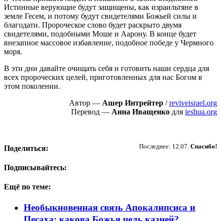
Истинные верующие будут защищены, как израильтяне в
земле Гесем, и потому будут свидетелями Божьей силы и
благодати. Пророческое слово будет раскрыто двумя
свидетелями, подобными Моше и Аарону. В конце будет
внезапное массовое избавление, подобное победе у Чермного
моря.
В эти дни давайте очищать себя и готовить наши сердца для
всех пророческих целей, приготовленных для нас Богом в
этом поколении.
Автор —
Ашер Интрейтер
/
reviveisrael.org
Перевод —
Анна Иващенко
для
ieshua.org
Пожертвовать
Последнее: 12.07.
Спасибо!
Поделиться:
Подписывайтесь:
Ещё по теме:
Необыкновенная связь Апокалипсиса и
Песаха: какова Божья цель казней?