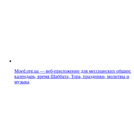
Moed.org.ua — веб-приложение для мессианских общин:
календарь, время Шаббата, Тора, праздники, молитвы и
музыка