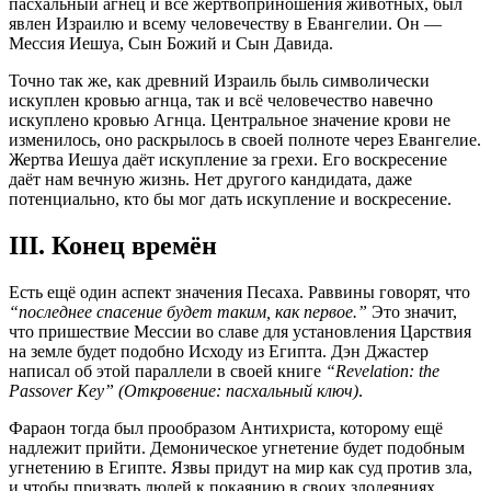
пасхальный агнец и все жертвоприношения животных, был
явлен Израилю и всему человечеству в Евангелии. Он —
Мессия Иешуа, Сын Божий и Сын Давида.
Точно так же, как древний Израиль быль символически
искуплен кровью агнца, так и всё человечество навечно
искуплено кровью Агнца. Центральное значение крови не
изменилось, оно раскрылось в своей полноте через Евангелие.
Жертва Иешуа даёт искупление за грехи. Его воскресение
даёт нам вечную жизнь. Нет другого кандидата, даже
потенциально, кто бы мог дать искупление и воскресение.
III. Конец времён
Есть ещё один аспект значения Песаха. Раввины говорят, что
“последнее спасение будет таким, как первое.”
Это значит,
что пришествие Мессии во славе для установления Царствия
на земле будет подобно Исходу из Египта. Дэн Джастер
написал об этой параллели в своей книге
“Revelation: the
Passover Key” (Откровение: пасхальный ключ)
.
Фараон тогда был прообразом Антихриста, которому ещё
надлежит прийти. Демоническое угнетение будет подобным
угнетению в Египте. Язвы придут на мир как суд против зла,
и чтобы призвать людей к покаянию в своих злодеяниях.