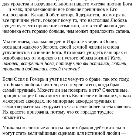
для уродства и разрушительности нашего мятежа против Бога
— и маяк, привлекающий все больше грешников к Его
милосердию. Каждый обет, который держится, несмотря на
все причины уйти, говорит кому-то, что настоящая Любовь
существует, что прощение возможно, что в этой жизни для
человека есть гораздо больше, чем может предложить сатана.
Мы не знаем, сколько людей в Израиле увидели Осию,
осознали жалкую убогость своей земной жизни и снова
углубились в познание Бога. Кто может увидеть ваш брак и
освободиться от мирского и пустого образа жизни?
Кто,
наконец, встретит Бога, потому что вы остались, любили,
прощали и добивались своей супруги?
Если Осия и Гомерь и учат нас чему-то о браке, так это тому,
что Божья любовь сияет через нас ярче всего, когда брак
самый трудный. Можете ли вы поверить в это? Счастливые,
процветающие браки могут петь Евангелие в больших, ярких
мажорных аккордах, но минорные аккорды трудных и
самоотверженных супружеств часто еще более впечатляющи.
Их красота призрачна, потому что ее гораздо труднее
объяснить.
Уникально сложные аспекты наших браков действительно
могут стать величайшими сценами для истинной любви —