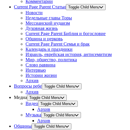
Комментарии
Current Page Parent
Статьи
Toggle Child Menu
Новости
Недельные главы Торы
Мессианский иудаизм
Духовная жизнь
Current Page Parent
Библия и богословие
Община и церковь
Current Page Parent
Семья и брак
Календарь и праздники
Израиль, еврейская история, антисемитизм
Мир, общество, политика
Слово раввина
Интервью
Истории жизни
Архив
Вопросы ребе
Toggle Child Menu
Архив
Медиа
Toggle Child Menu
Видео
Toggle Child Menu
Архив
Музыка
Toggle Child Menu
Архив
Общины
Toggle Child Menu