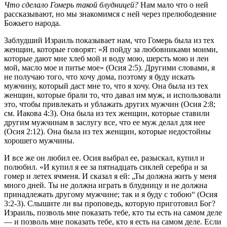
Что сделало Гомерь такой блудницей?
Нам мало что о ней
рассказывают, но мы знакомимся с ней через прелюбодеяние
Божьего народа.
Заблудший Израиль показывает нам, что Гомерь была из тех
женщин, которые говорят: «Я пойду за любовниками моими,
которые дают мне хлеб мой и воду мою, шерсть мою и лен
мой, масло мое и питье мое» (Осия 2:5). Другими словами, я
не получаю того, что хочу дома, поэтому я буду искать
мужчину, который даст мне то, что я хочу. Она была из тех
женщин, которые брали то, что давал им муж, и использовали
это, чтобы привлекать и ублажать других мужчин (Осия 2:8;
см. Иакова 4:3). Она была из тех женщин, которые ставили
другим мужчинам в заслугу все, что ее муж делал для нее
(Осия 2:12). Она была из тех женщин, которые недостойны
хорошего мужчины.
И все же он любил ее. Осия выбрал ее, разыскал, купил и
полюбил. «И купил я ее за пятнадцать сиклей серебра и за
гомер и летех ячменя. И сказал я ей: „Ты должна жить у меня
много дней. Ты не должна играть в блудницу и не должна
принадлежать другому мужчине; так и я буду с тобою“ (Осия
3:2-3). Слышите ли вы проповедь, которую приготовил Бог?
Израиль, позволь мне показать тебе, кто ты есть на самом деле
— и позволь мне показать тебе, кто я есть на самом деле. Если