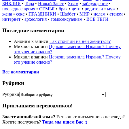
БИБЛИЯ
•
Тора
•
Новый Завет
•
Храм
•
заблуждение
•
последнее время
•
СЕМЬЯ
•
брак
•
дети
•
родители
•
муж
•
жена
•
секс
•
ПРАЗДНИКИ
•
Шаббат
•
МИР
•
ислам
•
атеизм
•
интернет
•
археология
•
гомосексуализм
•
ВСЕ ТЕГИ
Последние комментарии
Аноним
к записи
Так стоит ли на ней жениться?
Михаил
к записи
Церковь заменила Израиль? Почему
это учение опасно?
Михаил
к записи
Церковь заменила Израиль? Почему
это учение опасно?
Все комментарии
Рубрики
Рубрики
Приглашаем переводчиков!
Знаете английский язык?
Есть опыт письменного перевода?
Хотите послужить?
Тогда мы ищем Вас :)