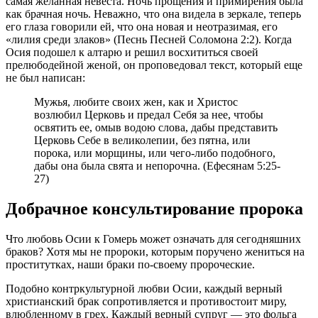
самая желанная невеста. Ночь прощения и примирения была
как брачная ночь. Неважно, что она видела в зеркале, теперь
его глаза говорили ей, что она новая и неотразимая, его
«лилия среди злаков» (Песнь Песней Соломона 2:2). Когда
Осия подошел к алтарю и решил восхититься своей
прелюбодейной женой, он проповедовал текст, который еще
не был написан:
Мужья, любите своих жен, как и Христос
возлюбил Церковь и предал Себя за нее, чтобы
освятить ее, омыв водою слова, дабы представить
Церковь Себе в великолепии, без пятна, или
порока, или морщины, или чего-либо подобного,
дабы она была свята и непорочна. (Ефесянам 5:25-
27)
Добрачное консультирование пророка
Что любовь Осии к Гомерь может означать для сегодняшних
браков? Хотя мы не пророки, которым поручено жениться на
проститутках, наши браки по-своему пророческие.
Подобно контркультурной любви Осии, каждый верный
христианский брак сопротивляется и противостоит миру,
влюбленному в грех. Каждый верный супруг — это фольга