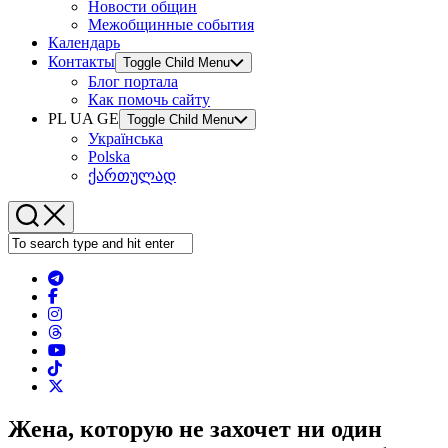
Новости общин
Межобщинные события
Календарь
Контакты
Toggle Child Menu
Блог портала
Как помочь сайту
PL UA GE
Toggle Child Menu
Українська
Polska
ქართულად
Жена, которую не захочет ни один