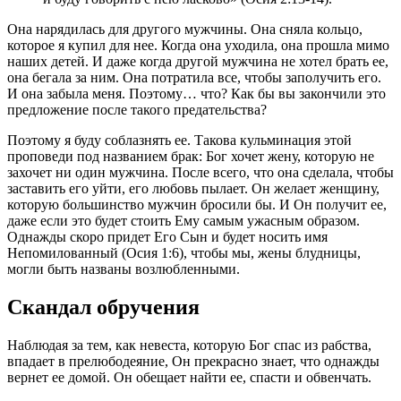
Она нарядилась для другого мужчины. Она сняла кольцо,
которое я купил для нее. Когда она уходила, она прошла мимо
наших детей. И даже когда другой мужчина не хотел брать ее,
она бегала за ним. Она потратила все, чтобы заполучить его.
И она забыла меня. Поэтому… что? Как бы вы закончили это
предложение после такого предательства?
Поэтому я буду соблазнять ее. Такова кульминация этой
проповеди под названием брак: Бог хочет жену, которую не
захочет ни один мужчина. После всего, что она сделала, чтобы
заставить его уйти, его любовь пылает. Он желает женщину,
которую большинство мужчин бросили бы. И Он получит ее,
даже если это будет стоить Ему самым ужасным образом.
Однажды скоро придет Его Сын и будет носить имя
Непомилованный (Осия 1:6), чтобы мы, жены блудницы,
могли быть названы возлюбленными.
Скандал обручения
Наблюдая за тем, как невеста, которую Бог спас из рабства,
впадает в прелюбодеяние, Он прекрасно знает, что однажды
вернет ее домой. Он обещает найти ее, спасти и обвенчать.