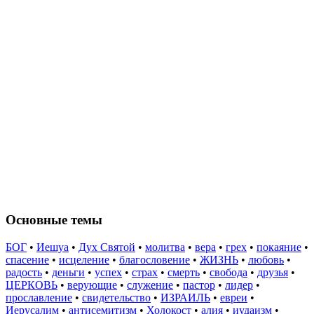
Основные темы
БОГ
•
Иешуа
•
Дух Святой
•
молитва
•
вера
•
грех
•
покаяние
•
спасение
•
исцеление
•
благословение
•
ЖИЗНЬ
•
любовь
•
радость
•
деньги
•
успех
•
страх
•
смерть
•
свобода
•
друзья
•
ЦЕРКОВЬ
•
верующие
•
служение
•
пастор
•
лидер
•
прославление
•
свидетельство
•
ИЗРАИЛЬ
•
евреи
•
Иерусалим
•
антисемитизм
•
Холокост
•
алия
•
иудаизм
•