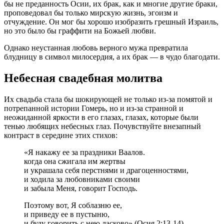
бы не преданность Осии, их брак, как и многие другие браки,
проповедовал бы только мирскую жизнь, эгоизм и
отчуждение. Он мог бы хорошо изобразить грешный Израиль,
но это было бы граффити на Божьей любви.
Однако неустанная любовь верного мужа превратила
блудницу в символ милосердия, а их брак — в чудо благодати.
Небесная свадебная молитва
Их свадьба стала бы шокирующей не только из-за помятой и
потрепанной истории Гомерь, но и из-за странной и
неожиданной яркости в его глазах, глазах, которые были
тенью любящих небесных глаз. Почувствуйте внезапный
контраст в середине этих стихов:
«Я накажу ее за праздники Ваалов.
когда она сжигала им жертвы
и украшала себя перстнями и драгоценностями,
и ходила за любовниками своими
и забыла Меня, говорит Господь.
Поэтому вот, Я соблазню ее,
и приведу ее в пустыню,
и буду говорить с нею ласково» (Осия 2:13-14).