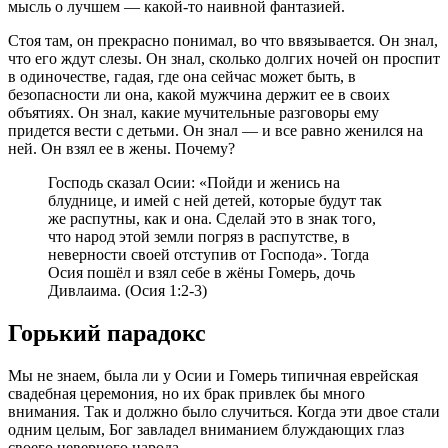
мысль о лучшем — какой-то наивной фантазией.
Стоя там, он прекрасно понимал, во что ввязывается. Он знал,
что его ждут слезы. Он знал, сколько долгих ночей он проспит
в одиночестве, гадая, где она сейчас может быть, в
безопасности ли она, какой мужчина держит ее в своих
объятиях. Он знал, какие мучительные разговоры ему
придется вести с детьми. Он знал — и все равно женился на
ней. Он взял ее в жены. Почему?
Господь сказал Осии: «Пойди и женись на
блуднице, и имей с ней детей, которые будут так
же распутны, как и она. Сделай это в знак того,
что народ этой земли погряз в распутстве, в
неверности своей отступив от Господа». Тогда
Осия пошёл и взял себе в жёны Гомерь, дочь
Дивлаима. (Осия 1:2-3)
Горький парадокс
Мы не знаем, была ли у Осии и Гомерь типичная еврейская
свадебная церемония, но их брак привлек бы много
внимания. Так и должно было случиться. Когда эти двое стали
одним целым, Бог завладел вниманием блуждающих глаз
своего неверного народа.