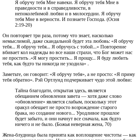
Я обручу тебя Мне навеки. Я обручу тебя Мне в
праведности и в справедливости, в
непоколебимой любви и в милосердии. Я обручу
тебя Мне в верности. И познаете Господа. (Осия
2:19-20)
Он повторяет три раза, потому что знает, насколько
немыслимой, даже скандальной будет эта любовь: «Я обручу
тебя... Я обручу тебя... Я обручусь с тобой...» Повторение
вбивает кол надежды во все наши страхи, что Бог может нас
не простить .«Я могу простить... Я прощу... Я буду любить
тебя, как будто ты никогда не уходила» .
Заметьте, он говорит: «Я обручу тебя», а не просто: «Я приму
тебя обратно». Рэй Ортлунд подчеркивает чудо этой любви:
Тайна благодати, открытая здесь, является
обещанием обновления завета — хотя даже слово
«обновление» является слабым, поскольку этот
оракул обещает не просто возрождение старого
брака, но создание нового... Уродливое прошлое
будет забыто, и они начнут все сначала, как будто
ничего и не было. (Божья неверная жена, 70)
Жена-блудница была принята как воплощение чистоты — как