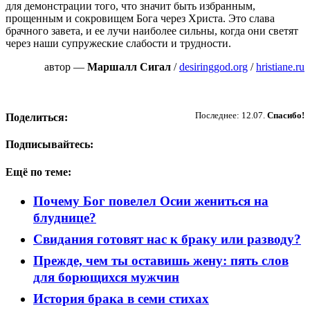
для демонстрации того, что значит быть избранным,
прощенным и сокровищем Бога через Христа. Это слава
брачного завета, и ее лучи наиболее сильны, когда они светят
через наши супружеские слабости и трудности.
автор —
Маршалл Сигал
/
desiringgod.org
/
hristiane.ru
Пожертвовать
Последнее: 12.07.
Спасибо!
Поделиться:
Подписывайтесь:
Ещё по теме:
Почему Бог повелел Осии жениться на
блуднице?
Свидания готовят нас к браку или разводу?
Прежде, чем ты оставишь жену: пять слов
для борющихся мужчин
История брака в семи стихах