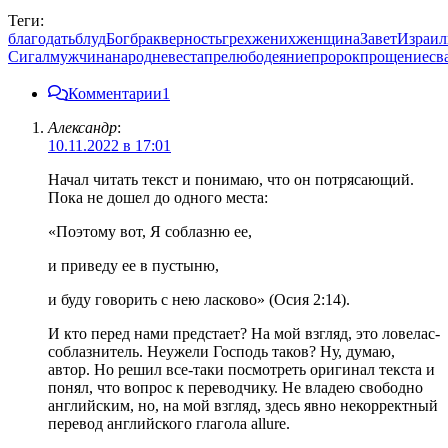
Теги:
благодать
блуд
Бог
брак
верность
грех
жених
женщина
Завет
Израил
Сигал
мужчина
народ
невеста
прелюбодеяние
пророк
прощение
св
Комментарии
1
Александр
:
10.11.2022 в 17:01
Начал читать текст и понимаю, что он потрясающий.
Пока не дошел до одного места:
«Поэтому вот, Я соблазню ее,
и приведу ее в пустыню,
и буду говорить с нею ласково» (Осия 2:14).
И кто перед нами предстает? На мой взгляд, это ловелас-
соблазнитель. Неужели Господь таков? Ну, думаю,
автор. Но решил все-таки посмотреть оригинал текста и
понял, что вопрос к переводчику. Не владею свободно
английским, но, на мой взгляд, здесь явно некорректный
перевод английского глагола allure.