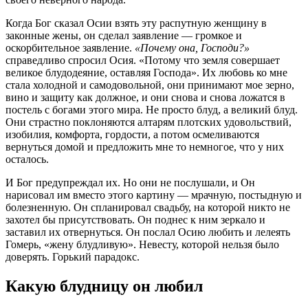
Когда Бог сказал Осии взять эту распутную женщину в
законные жены, он сделал заявление — громкое и
оскорбительное заявление.
«Почему она, Господи?»
справедливо спросил Осия. «Потому что земля совершает
великое блудодеяние, оставляя Господа». Их любовь ко мне
стала холодной и самодовольной, они принимают мое зерно,
вино и защиту как должное, и они снова и снова ложатся в
постель с богами этого мира. Не просто блуд, а великий блуд.
Они страстно поклоняются алтарям плотских удовольствий,
изобилия, комфорта, гордости, а потом осмеливаются
вернуться домой и предложить мне то немногое, что у них
осталось.
И Бог предупреждал их. Но они не послушали, и Он
нарисовал им вместо этого картину — мрачную, постыдную и
болезненную. Он спланировал свадьбу, на которой никто не
захотел бы присутствовать. Он поднес к ним зеркало и
заставил их отвернуться. Он послал Осию любить и лелеять
Гомерь, «жену блудливую». Невесту, которой нельзя было
доверять. Горький парадокс.
Какую блудницу он любил