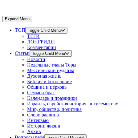
Expand Menu
ТОП
Toggle Child Menu
ТЕГИ
ЛОНГРИДЫ
Комментарии
Статьи
Toggle Child Menu
Новости
Недельные главы Торы
Мессианский иудаизм
Духовная жизнь
Библия и богословие
Община и церковь
Семья и брак
Календарь и праздники
Израиль, еврейская история, антисемитизм
Мир, общество, политика
Слово раввина
Интервью
Истории жизни
Архив
Вопросы ребе
Toggle Child Menu