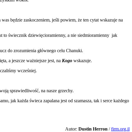
a was będzie zaskoczeniem, jeśli powiem, że ten cytat wskazuje na
st to świecznik dziewięcioramienny, a nie siedmioramienny jak
klucz do zrozumienia głównego celu Chanuki.
ta, a jeszcze ważniejsze jest, na
Kogo
wskazuje.
czaliśmy wcześniej.
woją sprawiedliwość, na nasze grzechy.
amo, jak każda świeca zapalana jest od szamasza, tak i serce każdego
Autor:
Dustin Herron
/
firm.org.il