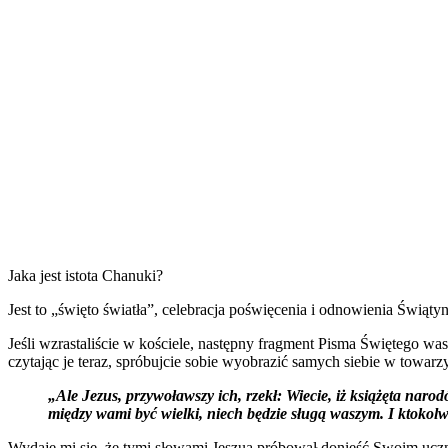
J
aka jest istota Chanuki?
Jest to „święto światła”, celebracja poświęcenia i odnowienia Świątyn
Jeśli wzrastaliście w kościele, następny fragment Pisma Świętego was 
czytając je teraz, spróbujcie sobie wyobrazić samych siebie w towarzy
„Ale Jezus, przywoławszy ich, rzekł: Wiecie, iż książęta nar
między wami być wielki, niech będzie sługą waszym. I ktokol
Wydaje mi się, że tymi słowami Jeszua próbował donieść Swoim uczniom