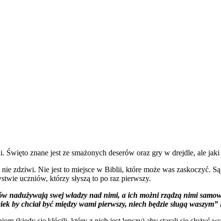
i. Święto znane jest ze smażonych deserów oraz gry w drejdle, ale jaki
nie zdziwi. Nie jest to miejsce w Biblii, które może was zaskoczyć. Są 
stwie uczniów, którzy słyszą to po raz pierwszy.
odów nadużywają swej władzy nad nimi, a ich możni rządzą nimi samow
wiek by chciał być między wami pierwszy, niech będzie sługą waszym”
 (kiedy się kłócili, który z nich jest lepszy) aby starali się służyć 