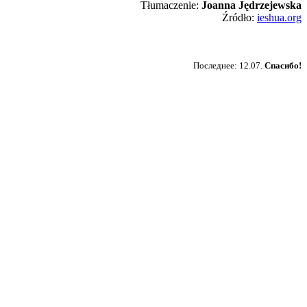
Tłumaczenie:
Joanna Jędrzejewska
Źródło:
ieshua.org
Пожертвовать
Последнее: 12.07.
Спасибо!