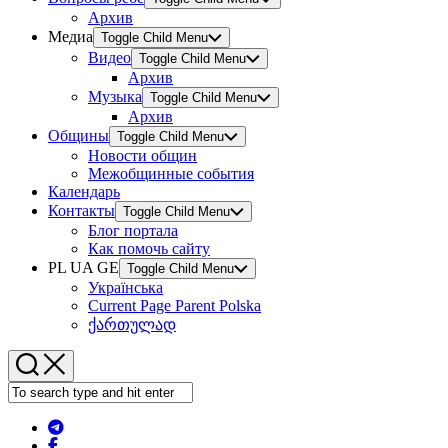
Архив
Медиа
Toggle Child Menu
Видео
Toggle Child Menu
Архив
Музыка
Toggle Child Menu
Архив
Общины
Toggle Child Menu
Новости общин
Межобщинные события
Календарь
Контакты
Toggle Child Menu
Блог портала
Как помочь сайту
PL UA GE
Toggle Child Menu
Українська
Current Page Parent
Polska
ქართულად