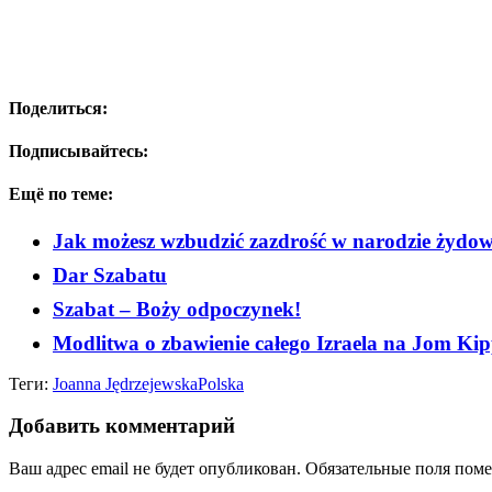
Поделиться:
Подписывайтесь:
Ещё по теме:
Jak możesz wzbudzić zazdrość w narodzie żydo
Dar Szabatu
Szabat – Boży odpoczynek!
Modlitwa o zbawienie całego Izraela na Jom Ki
Теги:
Joanna Jędrzejewska
Polska
Добавить комментарий
Ваш адрес email не будет опубликован.
Обязательные поля пом