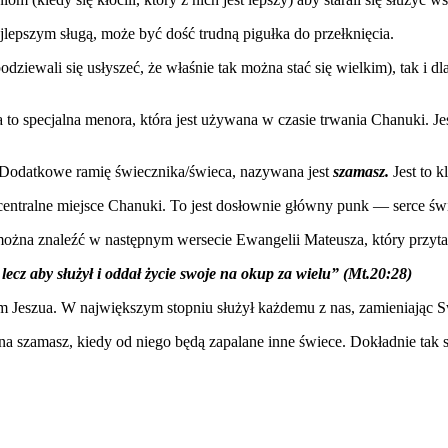
lepszym sługą, może być dość trudną pigułka do przełknięcia.
ziewali się usłyszeć, że właśnie tak można stać się wielkim), tak i dl
o specjalna menora, która jest używana w czasie trwania Chanuki. Je
. Dodatkowe ramię świecznika/świeca, nazywana jest
szamasz.
Jest to 
centralne miejsce Chanuki. To jest dosłownie główny punk — serce świę
można znaleźć w następnym wersecie Ewangelii Mateusza, który przyta
ecz aby służył i oddał życie swoje na okup za wielu” (Mt.20:28)
 Jeszua. W największym stopniu służył każdemu z nas, zamieniając S
na szamasz, kiedy od niego będą zapalane inne świece. Dokładnie tak s