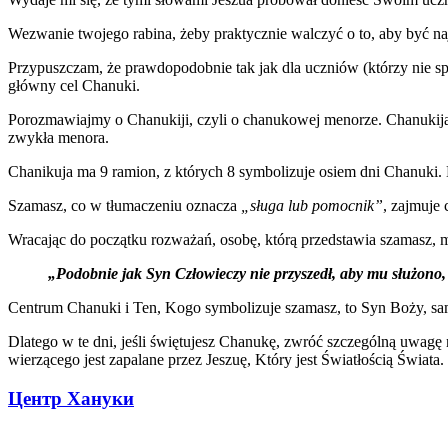
Wezwanie twojego rabina, żeby praktycznie walczyć o to, aby być naj
Przypuszczam, że prawdopodobnie tak jak dla uczniów (którzy nie spod
główny cel Chanuki.
Porozmawiajmy o Chanukiji, czyli o chanukowej menorze. Chanukija t
zwykła menora.
Chanikuja ma 9 ramion, z których 8 symbolizuje osiem dni Chanuki
Szamasz, co w tłumaczeniu oznacza
„sługa lub pomocnik”
, zajmuje 
Wracając do początku rozważań, osobę, którą przedstawia szamasz, 
„Podobnie jak Syn Człowieczy nie przyszedł, aby mu służono, l
Centrum Chanuki i Ten, Kogo symbolizuje szamasz, to Syn Boży, sam
Dlatego w te dni, jeśli świętujesz Chanukę, zwróć szczególną uwagę 
wierzącego jest zapalane przez Jeszuę, Który jest Światłością Świata.
Центр Хануки