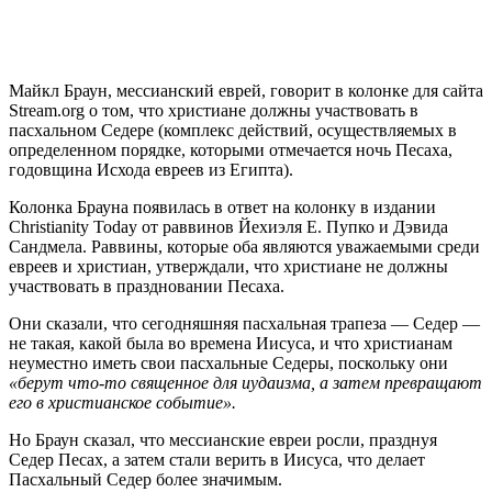
М
айкл Браун, мессианский еврей, говорит в колонке для сайта
Stream.org о том, что христиане должны участвовать в
пасхальном Седере (комплекс действий, осуществляемых в
определенном порядке, которыми отмечается ночь Песаха,
годовщина Исхода евреев из Египта).
Колонка Брауна появилась в ответ на колонку в издании
Christianity Today от раввинов Йехиэля Е. Пупко и Дэвида
Сандмела. Раввины, которые оба являются уважаемыми среди
евреев и христиан, утверждали, что христиане не должны
участвовать в праздновании Песаха.
Они сказали, что сегодняшняя пасхальная трапеза — Седер —
не такая, какой была во времена Иисуса, и что христианам
неуместно иметь свои пасхальные Седеры, поскольку они
«берут что-то священное для иудаизма, а затем превращают
его в христианское событие».
Но Браун сказал, что мессианские евреи росли, празднуя
Седер Песах, а затем стали верить в Иисуса, что делает
Пасхальный Седер более значимым.