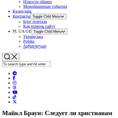
Новости общин
Межобщинные события
Календарь
Контакты
Toggle Child Menu
Блог портала
Как помочь сайту
PL UA GE
Toggle Child Menu
Українська
Polska
ქართულად
Майкл Браун: Следует ли христианам