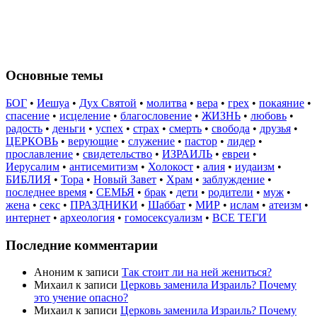
Основные темы
БОГ
•
Иешуа
•
Дух Святой
•
молитва
•
вера
•
грех
•
покаяние
•
спасение
•
исцеление
•
благословение
•
ЖИЗНЬ
•
любовь
•
радость
•
деньги
•
успех
•
страх
•
смерть
•
свобода
•
друзья
•
ЦЕРКОВЬ
•
верующие
•
служение
•
пастор
•
лидер
•
прославление
•
свидетельство
•
ИЗРАИЛЬ
•
евреи
•
Иерусалим
•
антисемитизм
•
Холокост
•
алия
•
иудаизм
•
БИБЛИЯ
•
Тора
•
Новый Завет
•
Храм
•
заблуждение
•
последнее время
•
СЕМЬЯ
•
брак
•
дети
•
родители
•
муж
•
жена
•
секс
•
ПРАЗДНИКИ
•
Шаббат
•
МИР
•
ислам
•
атеизм
•
интернет
•
археология
•
гомосексуализм
•
ВСЕ ТЕГИ
Последние комментарии
Аноним
к записи
Так стоит ли на ней жениться?
Михаил
к записи
Церковь заменила Израиль? Почему
это учение опасно?
Михаил
к записи
Церковь заменила Израиль? Почему