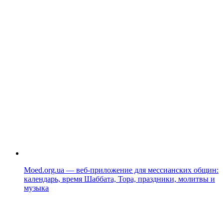
Moed.org.ua — веб-приложение для мессианских общин:
календарь, время Шаббата, Тора, праздники, молитвы и
музыка