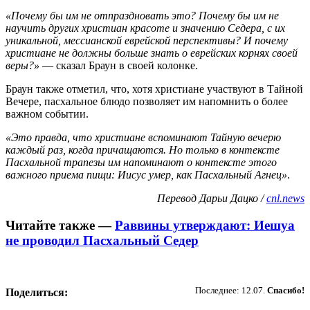
«Почему бы им не отпраздновать это? Почему бы им не
научить других христиан красоте и значению Седера, с их
уникальной, мессианской еврейской перспективы? И почему
христиане не должны больше знать о еврейских корнях своей
веры?»
— сказал Браун в своей колонке.
Браун также отметил, что, хотя христиане участвуют в Тайной
Вечере, пасхальное блюдо позволяет им напомнить о более
важном событии.
«Это правда, что христиане вспоминают Тайную вечерю
каждый раз, когда причащаются. Но только в контексте
Пасхальной трапезы им напоминают о контексте этого
важного приема пищи: Иисус умер, как Пасхальный Агнец»
.
Перевод Дарьи Дацко /
cnl.news
Читайте также —
Раввины утверждают: Иешуа
не проводил Пасхальный Седер
Пожертвовать
Последнее: 12.07.
Спасибо!
Поделиться: