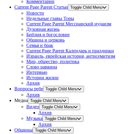
Комментарии
Current Page Parent
Статьи
Toggle Child Menu
Новости
Недельные главы Торы
Current Page Parent
Мессианский иудаизм
Духовная жизнь
Библия и богословие
Община и церковь
Семья и брак
Current Page Parent
Календарь и праздники
Израиль, еврейская история, антисемитизм
Мир, общество, политика
Слово раввина
Интервью
Истории жизни
Архив
Вопросы ребе
Toggle Child Menu
Архив
Медиа
Toggle Child Menu
Видео
Toggle Child Menu
Архив
Музыка
Toggle Child Menu
Архив
Общины
Toggle Child Menu