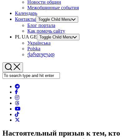
Новости общин
Межобщинные события
Календарь
Контакты
Toggle Child Menu
Блог портала
Как помочь сайту
PL UA GE
Toggle Child Menu
Українська
Polska
ქართულად
Настоятельный призыв к тем, кто