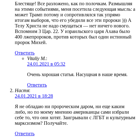
Блестяще! Все разложено, как по полочкам. Размышляя
на этими событиями, меня посетила следующая мысль: а
может Трамп потому и сопротивлялся так упрямо
итогам выборов, что его убедили все эти пророки ))) А
Телу Христа не надо смущаться — нет ничего нового.
Вспомним 3 Цар. 22. У израильского царя Ахава было
400 лжепророков, против которых был один истинный
пророк Михей.
Ответить
Vitaliy M.
:
24.01.2021 в 05:32
Очень хорошая статья. Насущная в наше время.
Ответить
Настя
:
24.01.2021 в 18:28
Я не обладаю ни пророческим даром, ни еще каким
либо, но по моему мнению американцы сами избрали
себе то, что они хотят. Заигрывали с ЛГБТ и культурным
марксизмом? Получайте.
Ответить