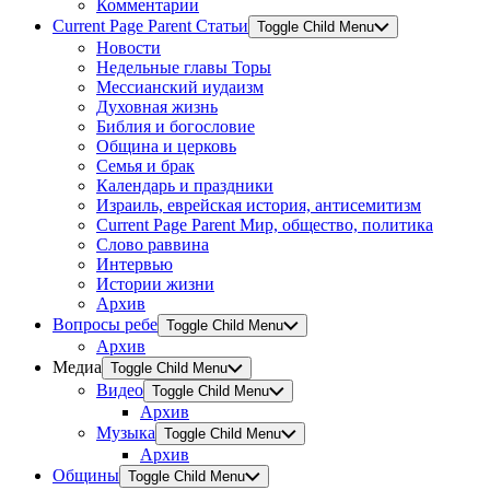
Комментарии
Current Page Parent
Статьи
Toggle Child Menu
Новости
Недельные главы Торы
Мессианский иудаизм
Духовная жизнь
Библия и богословие
Община и церковь
Семья и брак
Календарь и праздники
Израиль, еврейская история, антисемитизм
Current Page Parent
Мир, общество, политика
Слово раввина
Интервью
Истории жизни
Архив
Вопросы ребе
Toggle Child Menu
Архив
Медиа
Toggle Child Menu
Видео
Toggle Child Menu
Архив
Музыка
Toggle Child Menu
Архив
Общины
Toggle Child Menu