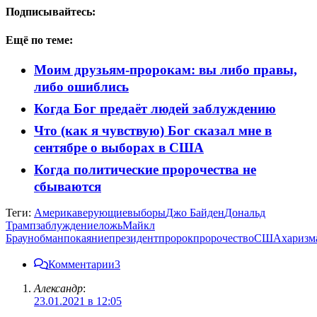
Подписывайтесь:
Ещё по теме:
Моим друзьям-пророкам: вы либо правы,
либо ошиблись
Когда Бог предаёт людей заблуждению
Что (как я чувствую) Бог сказал мне в
сентябре о выборах в США
Когда политические пророчества не
сбываются
Теги:
Америка
верующие
выборы
Джо Байден
Дональд
Трамп
заблуждение
ложь
Майкл
Браун
обман
покаяние
президент
пророк
пророчество
США
харизм
Комментарии
3
Александр
:
23.01.2021 в 12:05