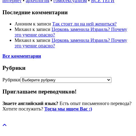
интернет
•
археология
•
гомосексуализм
•
ВСЕ ТЕГИ
Последние комментарии
Аноним
к записи
Так стоит ли на ней жениться?
Михаил
к записи
Церковь заменила Израиль? Почему
это учение опасно?
Михаил
к записи
Церковь заменила Израиль? Почему
это учение опасно?
Все комментарии
Рубрики
Рубрики
Приглашаем переводчиков!
Знаете английский язык?
Есть опыт письменного перевода?
Хотите послужить?
Тогда мы ищем Вас :)
Пожертвовать / donate