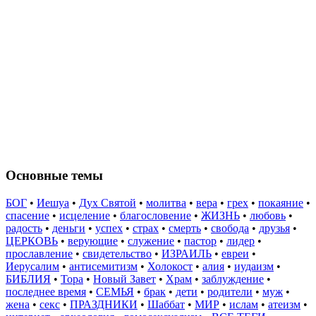
Основные темы
БОГ
•
Иешуа
•
Дух Святой
•
молитва
•
вера
•
грех
•
покаяние
•
спасение
•
исцеление
•
благословение
•
ЖИЗНЬ
•
любовь
•
радость
•
деньги
•
успех
•
страх
•
смерть
•
свобода
•
друзья
•
ЦЕРКОВЬ
•
верующие
•
служение
•
пастор
•
лидер
•
прославление
•
свидетельство
•
ИЗРАИЛЬ
•
евреи
•
Иерусалим
•
антисемитизм
•
Холокост
•
алия
•
иудаизм
•
БИБЛИЯ
•
Тора
•
Новый Завет
•
Храм
•
заблуждение
•
последнее время
•
СЕМЬЯ
•
брак
•
дети
•
родители
•
муж
•
жена
•
секс
•
ПРАЗДНИКИ
•
Шаббат
•
МИР
•
ислам
•
атеизм
•