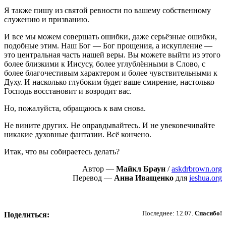
Я также пишу из святой ревности по вашему собственному
служению и призванию.
И все мы можем совершать ошибки, даже серьёзные ошибки,
подобные этим. Наш Бог — Бог прощения, а искупление —
это центральная часть нашей веры. Вы можете выйти из этого
более близкими к Иисусу, более углублёнными в Слово, с
более благочестивым характером и более чувствительными к
Духу. И насколько глубоким будет ваше смирение, настолько
Господь восстановит и возродит вас.
Но, пожалуйста, обращаюсь к вам снова.
Не вините других. Не оправдывайтесь. И не увековечивайте
никакие духовные фантазии. Всё кончено.
Итак, что вы собираетесь делать?
Автор —
Майкл Браун
/
askdrbrown.org
Перевод —
Анна Иващенко
для
ieshua.org
Пожертвовать
Последнее: 12.07.
Спасибо!
Поделиться: