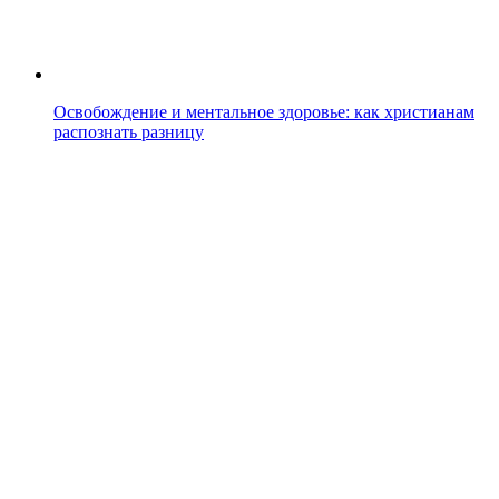
Освобождение и ментальное здоровье: как христианам
распознать разницу