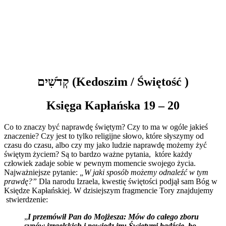
קְדֹשִׁים (Kedoszim / Świętość )
Księga Kapłańska 19 – 20
C
o to znaczy być naprawdę świętym? Czy to ma w ogóle jakieś
znaczenie? Czy jest to tylko religijne słowo, które słyszymy od
czasu do czasu, albo czy my jako ludzie naprawdę możemy żyć
świętym życiem? Są to bardzo ważne pytania, które każdy
człowiek zadaje sobie w pewnym momencie swojego życia.
Najważniejsze pytanie:
„W jaki sposób możemy odnaleźć w tym
prawdę?”
Dla narodu Izraela, kwestię świętości podjął sam Bóg w
Księdze Kapłańskiej. W dzisiejszym fragmencie Tory znajdujemy
stwierdzenie:
„
I przemówił Pan do Mojżesza: Mów do całego zboru
synów izraelskich i powiedz im: Świętymi bądźcie, bo