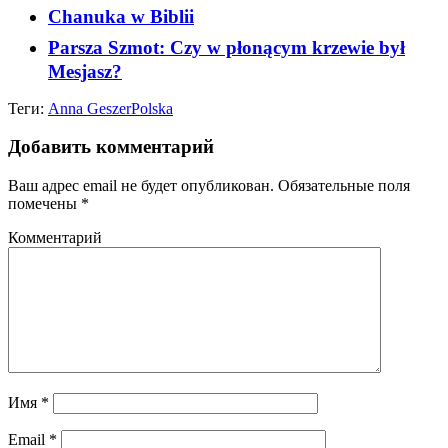
Chanuka w Biblii
Parsza Szmot: Czy w płonącym krzewie był
Mesjasz?
Теги:
Anna Geszer
Polska
Добавить комментарий
Ваш адрес email не будет опубликован.
Обязательные поля
помечены
*
Комментарий
Имя
*
Email
*