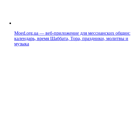
Moed.org.ua — веб-приложение для мессианских общин:
календарь, время Шаббата, Тора, праздники, молитвы и
музыка