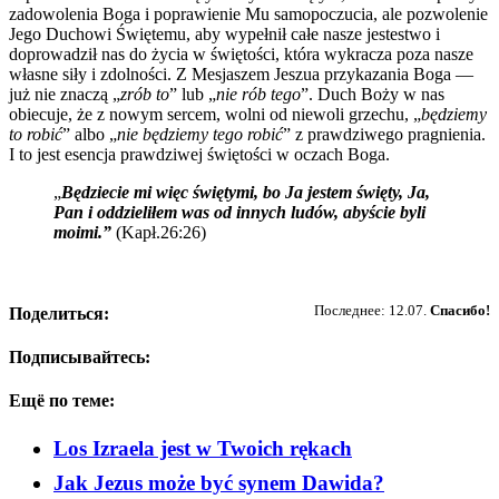
zadowolenia Boga i poprawienie Mu samopoczucia, ale pozwolenie
Jego Duchowi Świętemu, aby wypełnił całe nasze jestestwo i
doprowadził nas do życia w świętości, która wykracza poza nasze
własne siły i zdolności. Z Mesjaszem Jeszua przykazania Boga —
już nie znaczą „
zrób to
” lub „
nie rób tego
”. Duch Boży w nas
obiecuje, że z nowym sercem, wolni od niewoli grzechu, „
będziemy
to robić
” albo „
nie będziemy tego robić
” z prawdziwego pragnienia.
I to jest esencja prawdziwej świętości w oczach Boga.
„
Będziecie mi więc świętymi, bo Ja jestem święty, Ja,
Pan i oddzieliłem was od innych ludów, abyście byli
moimi.
”
(Kapł.26:26)
Пожертвовать
Последнее: 12.07.
Спасибо!
Поделиться:
Подписывайтесь:
Ещё по теме:
Los Izraela jest w Twoich rękach
Jak Jezus może być synem Dawida?