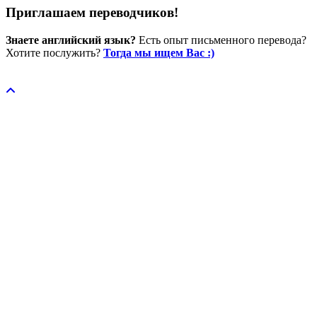
Приглашаем переводчиков!
Знаете английский язык?
Есть опыт письменного перевода?
Хотите послужить?
Тогда мы ищем Вас :)
Пожертвовать / donate