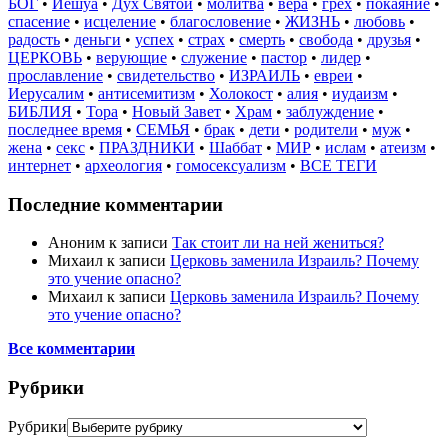
БОГ
•
Иешуа
•
Дух Святой
•
молитва
•
вера
•
грех
•
покаяние
•
спасение
•
исцеление
•
благословение
•
ЖИЗНЬ
•
любовь
•
радость
•
деньги
•
успех
•
страх
•
смерть
•
свобода
•
друзья
•
ЦЕРКОВЬ
•
верующие
•
служение
•
пастор
•
лидер
•
прославление
•
свидетельство
•
ИЗРАИЛЬ
•
евреи
•
Иерусалим
•
антисемитизм
•
Холокост
•
алия
•
иудаизм
•
БИБЛИЯ
•
Тора
•
Новый Завет
•
Храм
•
заблуждение
•
последнее время
•
СЕМЬЯ
•
брак
•
дети
•
родители
•
муж
•
жена
•
секс
•
ПРАЗДНИКИ
•
Шаббат
•
МИР
•
ислам
•
атеизм
•
интернет
•
археология
•
гомосексуализм
•
ВСЕ ТЕГИ
Последние комментарии
Аноним
к записи
Так стоит ли на ней жениться?
Михаил
к записи
Церковь заменила Израиль? Почему
это учение опасно?
Михаил
к записи
Церковь заменила Израиль? Почему
это учение опасно?
Все комментарии
Рубрики
Рубрики