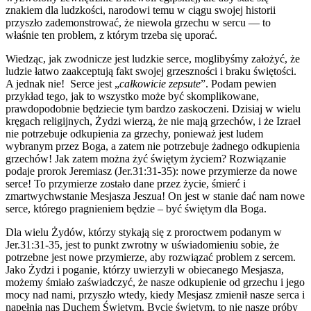
znakiem dla ludzkości, narodowi temu w ciągu swojej historii
przyszło zademonstrować, że niewola grzechu w sercu — to
właśnie ten problem, z którym trzeba się uporać.
Wiedząc, jak zwodnicze jest ludzkie serce, moglibyśmy założyć, że
ludzie łatwo zaakceptują fakt swojej grzeszności i braku świętości.
A jednak nie! Serce jest „
całkowicie zepsute
”. Podam pewien
przykład tego, jak to wszystko może być skomplikowane,
prawdopodobnie będziecie tym bardzo zaskoczeni. Dzisiaj w wielu
kręgach religijnych, Żydzi wierzą, że nie mają grzechów, i że Izrael
nie potrzebuje odkupienia za grzechy, ponieważ jest ludem
wybranym przez Boga, a zatem nie potrzebuje żadnego odkupienia
grzechów! Jak zatem można żyć świętym życiem? Rozwiązanie
podaje prorok Jeremiasz (Jer.31:31-35): nowe przymierze da nowe
serce! To przymierze zostało dane przez życie, śmierć i
zmartwychwstanie Mesjasza Jeszua! On jest w stanie dać nam nowe
serce, którego pragnieniem będzie – być świętym dla Boga.
Dla wielu Żydów, którzy stykają się z proroctwem podanym w
Jer.31:31-35, jest to punkt zwrotny w uświadomieniu sobie, że
potrzebne jest nowe przymierze, aby rozwiązać problem z sercem.
Jako Żydzi i poganie, którzy uwierzyli w obiecanego Mesjasza,
możemy śmiało zaświadczyć, że nasze odkupienie od grzechu i jego
mocy nad nami, przyszło wtedy, kiedy Mesjasz zmienił nasze serca i
napełnia nas Duchem Świętym. Bycie świętym, to nie nasze próby