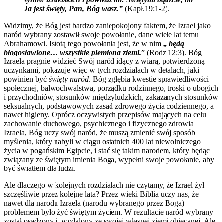
Ja jest święty, Pan, Bóg wasz.”
(Kapł.19:1-2).
Widzimy, że Bóg jest bardzo zaniepokojony faktem, że Izrael jako
naród wybrany zostawił swoje powołanie, dane wiele lat temu
Abrahamowi. Istotą tego powołania jest, że w nim
„ będą
błogosławione… wszystkie plemiona ziemi.
” (Rodz.12:3). Bóg
Izraela pragnie widzieć Swój naród idący z wiarą, potwierdzoną
uczynkami, pokazuje więc w tych rozdziałach w detalach, jaki
powinien być
święty naród
. Bóg zgłębia kwestie sprawiedliwości
społecznej, bałwochwalstwa, porządku rodzinnego, troski o ubogich
i przychodniów, stosunków międzyludzkich, zakazanych stosunków
seksualnych, podstawowych zasad zdrowego życia codziennego, a
nawet higieny. Oprócz oczywistych przepisów mających na celu
zachowanie duchowego, psychicznego i fizycznego zdrowia
Izraela, Bóg uczy swój naród, że muszą zmienić swój sposób
myślenia, który nabyli w ciągu ostatnich 400 lat niewolniczego
życia w pogańskim Egipcie, i stać się takim narodem, który będąc
związany ze świętym imienia Boga, wypełni swoje powołanie, aby
być światłem dla ludzi.
Ale dlaczego w kolejnych rozdziałach nie czytamy, że Izrael żył
szczęśliwie przez kolejne lata? Przez wieki Biblia uczy nas, że
nawet dla narodu Izraela (narodu wybranego przez Boga)
problemem było żyć świętym życiem. W rezultacie naród wybrany
został osądzony i wydalony ze swojej własnej ziemi obiecanej. Ale