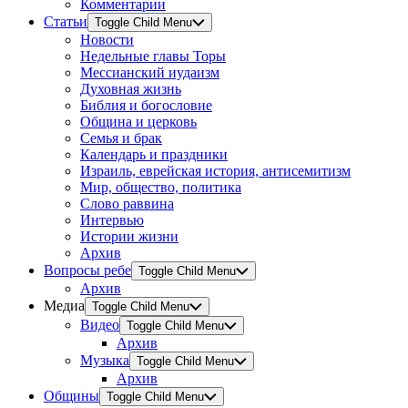
Комментарии
Статьи
Toggle Child Menu
Новости
Недельные главы Торы
Мессианский иудаизм
Духовная жизнь
Библия и богословие
Община и церковь
Семья и брак
Календарь и праздники
Израиль, еврейская история, антисемитизм
Мир, общество, политика
Слово раввина
Интервью
Истории жизни
Архив
Вопросы ребе
Toggle Child Menu
Архив
Медиа
Toggle Child Menu
Видео
Toggle Child Menu
Архив
Музыка
Toggle Child Menu
Архив
Общины
Toggle Child Menu