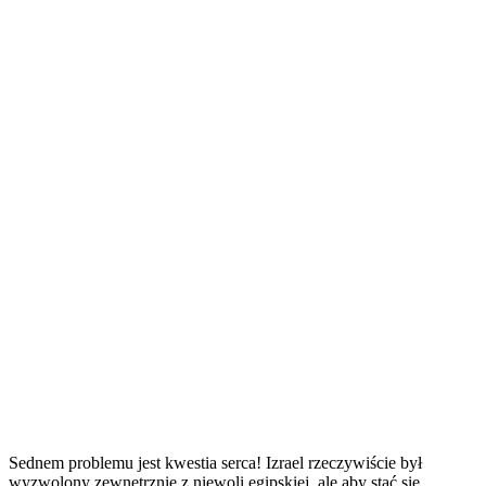
Sednem problemu jest kwestia serca! Izrael rzeczywiście był
wyzwolony zewnętrznie z niewoli egipskiej, ale aby stać się