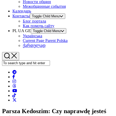
Новости общин
Межобщинные события
Календарь
Контакты
Toggle Child Menu
Блог портала
Как помочь сайту
PL UA GE
Toggle Child Menu
Українська
Current Page Parent
Polska
ქართულად
Parsza Kedoszim: Czy naprawdę jesteś