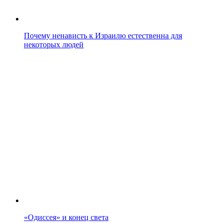
Почему ненависть к Израилю естественна для
некоторых людей
«Одиссея» и конец света