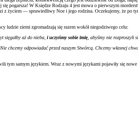
j się pogarsza! W Księdze Rodzaju 4 jest mowa o pierwszym morderstwie
dzi z życiem — sprawiedliwy Noe i jego rodzina. Oczekujemy, że po ty
scy ludzie ziemi zgromadzają się razem wokół niegodziwego celu:
yt sięgałby aż do nieba,
i uczyńmy sobie imię
, abyśmy nie rozproszyli s
Nie chcemy odpowiadać przed naszym Stwórcą. Chcemy własnej chw
ili tym samym językiem. Wraz z nowymi językami pojawiły się nowe b