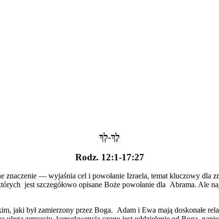
לֶךְ-לְךָ
Rodz. 12:1-17:27
e znaczenie — wyjaśnia cel i powołanie Izraela, temat kluczowy dla zr
tórych jest szczegółowo opisane Boże powołanie dla Abrama. Ale najp
takim, jaki był zamierzony przez Boga. Adam i Ewa mają doskonałe re
a ulega zepsuciu, konsekwencją czego jest oddzielenie od Boga, napię