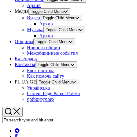
Архив
Медиа
Toggle Child Menu
Видео
Toggle Child Menu
Архив
Музыка
Toggle Child Menu
Архив
Общины
Toggle Child Menu
Новости общин
Межобщинные события
Календарь
Контакты
Toggle Child Menu
Блог портала
Как помочь сайту
PL UA GE
Toggle Child Menu
Українська
Current Page Parent
Polska
ქართულად