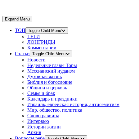
Expand Menu
ТОП
Toggle Child Menu
ТЕГИ
ЛОНГРИДЫ
Комментарии
Статьи
Toggle Child Menu
Новости
Недельные главы Торы
Мессианский иудаизм
Духовная жизнь
Библия и богословие
Община и церковь
Семья и брак
Календарь и праздники
Израиль, еврейская история, антисемитизм
Мир, общество, политика
Слово раввина
Интервью
Истории жизни
Архив
Вопросы ребе
Toggle Child Menu