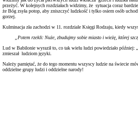
przeżyć. W kolejnych rozdziałach widzimy, że sytuacja coraz bardzie
że Bóg zsyła potop, aby zniszczyć ludzkość i tylko osiem osób ucho
gorzej.
Kulminacja zła zachodzi w 11. rozdziale Księgi Rodzaju, kiedy wszy
„Potem rzekli: Nuże, zbudujmy sobie miasto i wieżę, której szcz
Lud w Babilonie wyraził to, co tak wielu ludzi powiedziało później: „
zmieszał ludziom języki.
Należy pamiętać, że do tego momentu wszyscy ludzie na świecie mów
oddzielne grupy ludzi i oddzielne narody!