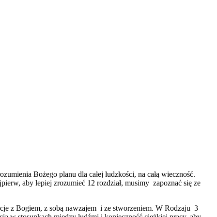
ozumienia Bożego planu dla całej ludzkości, na całą wieczność.
ierw, aby lepiej zrozumieć 12 rozdział, musimy zapoznać się ze
lacje z Bogiem, z sobą nawzajem i ze stworzeniem. W Rodzaju 3
cia w stosunkach między ludźmi i konieczność ciężkiej pracy, aby