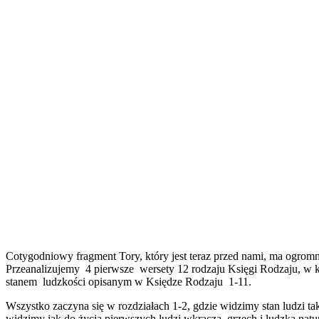
C
otygodniowy fragment Tory, który jest teraz przed nami, ma ogromn
Przeanalizujemy 4 pierwsze wersety 12 rodzaju Księgi Rodzaju, w k
stanem ludzkości opisanym w Księdze Rodzaju 1-11.
Wszystko zaczyna się w rozdziałach 1-2, gdzie widzimy stan ludzi 
widzimy jak do życia pierwszych ludzi wkracza grzech i ludzka natur