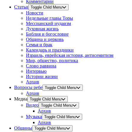
Комментарии
Статьи
Toggle Child Menu
Новости
Недельные главы Торы
Мессианский иудаизм
Духовная жизнь
Библия и богословие
Община и церковь
Семья и брак
Календарь и праздники
Израиль, еврейская история, антисемитизм
Мир, общество, политика
Слово раввина
Интервью
Истории жизни
Архив
Вопросы ребе
Toggle Child Menu
Архив
Медиа
Toggle Child Menu
Видео
Toggle Child Menu
Архив
Музыка
Toggle Child Menu
Архив
Общины
Toggle Child Menu