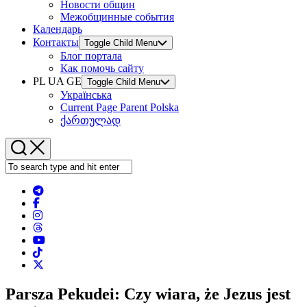
Новости общин
Межобщинные события
Календарь
Контакты
Toggle Child Menu
Блог портала
Как помочь сайту
PL UA GE
Toggle Child Menu
Українська
Current Page Parent
Polska
ქართულად
Parsza Pekudei: Czy wiara, że Jezus jest