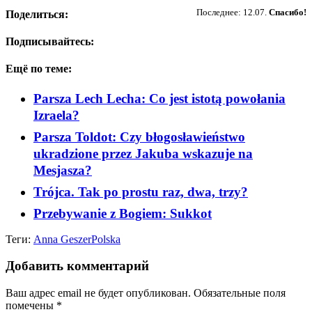
Последнее: 12.07.
Спасибо!
Поделиться:
Подписывайтесь:
Ещё по теме:
Parsza Lech Lecha: Co jest istotą powołania
Izraela?
Parsza Toldot: Czy błogosławieństwo
ukradzione przez Jakuba wskazuje na
Mesjasza?
Trójca. Tak po prostu raz, dwa, trzy?
Przebywanie z Bogiem: Sukkot
Теги:
Anna Geszer
Polska
Добавить комментарий
Ваш адрес email не будет опубликован.
Обязательные поля
помечены
*