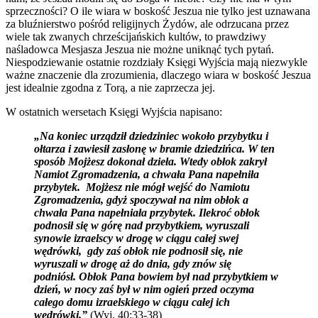
sprzeczności? O ile wiara w boskość Jeszua nie tylko jest uznawana
za bluźnierstwo pośród religijnych Żydów, ale odrzucana przez
wiele tak zwanych chrześcijańskich kultów, to prawdziwy
naśladowca Mesjasza Jeszua nie możne uniknąć tych pytań.
Niespodziewanie ostatnie rozdziały Księgi Wyjścia mają niezwykle
ważne znaczenie dla zrozumienia, dlaczego wiara w boskość Jeszua
jest idealnie zgodna z Torą, a nie zaprzecza jej.
W ostatnich wersetach Księgi Wyjścia napisano:
„Na koniec urządził dziedziniec wokoło przybytku i
ołtarza i zawiesił zasłonę w bramie dziedzińca. W ten
sposób Mojżesz dokonał dzieła. Wtedy obłok zakrył
Namiot Zgromadzenia, a chwała Pana napełniła
przybytek. Mojżesz nie mógł wejść do Namiotu
Zgromadzenia, gdyż spoczywał na nim obłok a
chwała Pana napełniała przybytek. Ilekroć obłok
podnosił się w górę nad przybytkiem, wyruszali
synowie izraelscy w drogę w ciągu całej swej
wędrówki, gdy zaś obłok nie podnosił się, nie
wyruszali w drogę aż do dnia, gdy znów się
podniósł. Obłok Pana bowiem był nad przybytkiem w
dzień, w nocy zaś był w nim ogień przed oczyma
całego domu izraelskiego w ciągu całej ich
wędrówki.”
(Wyj. 40:33-38)