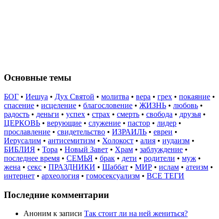
Основные темы
БОГ
•
Иешуа
•
Дух Святой
•
молитва
•
вера
•
грех
•
покаяние
•
спасение
•
исцеление
•
благословение
•
ЖИЗНЬ
•
любовь
•
радость
•
деньги
•
успех
•
страх
•
смерть
•
свобода
•
друзья
•
ЦЕРКОВЬ
•
верующие
•
служение
•
пастор
•
лидер
•
прославление
•
свидетельство
•
ИЗРАИЛЬ
•
евреи
•
Иерусалим
•
антисемитизм
•
Холокост
•
алия
•
иудаизм
•
БИБЛИЯ
•
Тора
•
Новый Завет
•
Храм
•
заблуждение
•
последнее время
•
СЕМЬЯ
•
брак
•
дети
•
родители
•
муж
•
жена
•
секс
•
ПРАЗДНИКИ
•
Шаббат
•
МИР
•
ислам
•
атеизм
•
интернет
•
археология
•
гомосексуализм
•
ВСЕ ТЕГИ
Последние комментарии
Аноним
к записи
Так стоит ли на ней жениться?