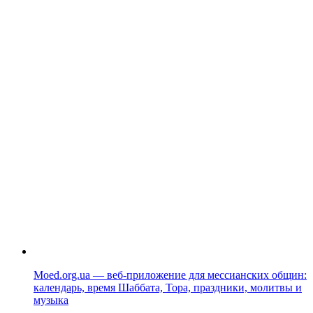
Moed.org.ua — веб-приложение для мессианских общин:
календарь, время Шаббата, Тора, праздники, молитвы и
музыка