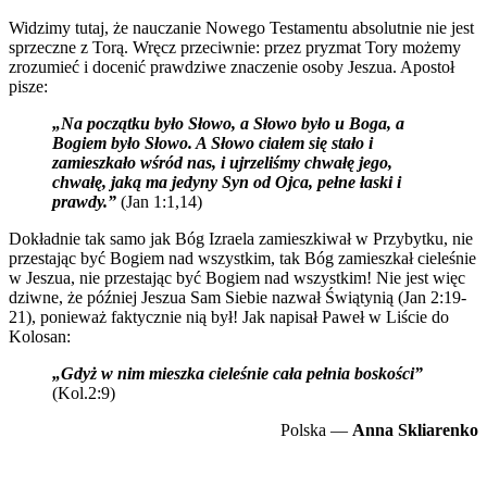
Widzimy tutaj, że nauczanie Nowego Testamentu absolutnie nie jest
sprzeczne z Torą. Wręcz przeciwnie: przez pryzmat Tory możemy
zrozumieć i docenić prawdziwe znaczenie osoby Jeszua. Apostoł
pisze:
„Na początku było Słowo, a Słowo było u Boga, a
Bogiem było Słowo. A Słowo ciałem się stało i
zamieszkało wśród nas, i ujrzeliśmy chwałę jego,
chwałę, jaką ma jedyny Syn od Ojca, pełne łaski i
prawdy.”
(Jan 1:1,14)
Dokładnie tak samo jak Bóg Izraela zamieszkiwał w Przybytku, nie
przestając być Bogiem nad wszystkim, tak Bóg zamieszkał cieleśnie
w Jeszua, nie przestając być Bogiem nad wszystkim! Nie jest więc
dziwne, że później Jeszua Sam Siebie nazwał Świątynią (Jan 2:19-
21), ponieważ faktycznie nią był! Jak napisał Paweł w Liście do
Kolosan:
„Gdyż w nim mieszka cieleśnie cała pełnia boskości”
(Kol.2:9)
Polska —
Anna Skliarenko
Пожертвовать