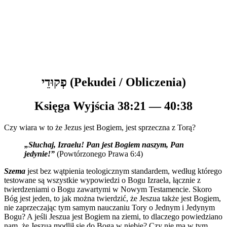
פְקוּדֵי (Pekudei / Obliczenia)
Księga Wyjścia 38:21 — 40:38
Czy wiara w to że Jezus jest Bogiem, jest sprzeczna z Torą?
„Słuchaj, Izraelu! Pan jest Bogiem naszym, Pan
jedynie!”
(Powtórzonego Prawa 6:4)
Szema
jest bez wątpienia teologicznym standardem, według którego
testowane są wszystkie wypowiedzi o Bogu Izraela, łącznie z
twierdzeniami o Bogu zawartymi w Nowym Testamencie. Skoro
Bóg jest jeden, to jak można twierdzić, że Jeszua także jest Bogiem,
nie zaprzeczając tym samym nauczaniu Tory o Jednym i Jedynym
Bogu? A jeśli Jeszua jest Bogiem na ziemi, to dlaczego powiedziano
nam, że Jeszua modlił się do Boga w niebie? Czy nie ma w tym