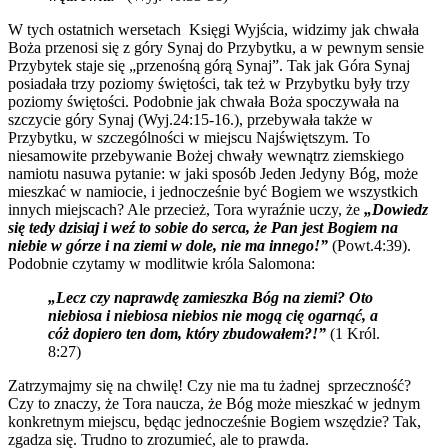
W tych ostatnich wersetach Księgi Wyjścia, widzimy jak chwała
Boża przenosi się z góry Synaj do Przybytku, a w pewnym sensie
Przybytek staje się „przenośną górą Synaj”. Tak jak Góra Synaj
posiadała trzy poziomy świętości, tak też w Przybytku były trzy
poziomy świętości. Podobnie jak chwała Boża spoczywała na
szczycie góry Synaj (Wyj.24:15-16.), przebywała także w
Przybytku, w szczególności w miejscu Najświętszym. To
niesamowite przebywanie Bożej chwały wewnątrz ziemskiego
namiotu nasuwa pytanie: w jaki sposób Jeden Jedyny Bóg, może
mieszkać w namiocie, i jednocześnie być Bogiem we wszystkich
innych miejscach? Ale przecież, Tora wyraźnie uczy, że
„Dowiedz
się tedy dzisiaj i weź to sobie do serca, że Pan jest Bogiem na
niebie w górze i na ziemi w dole, nie ma innego!”
(Powt.4:39).
Podobnie czytamy w modlitwie króla Salomona:
„Lecz czy naprawdę zamieszka Bóg na ziemi? Oto
niebiosa i niebiosa niebios nie mogą cię ogarnąć, a
cóż dopiero ten dom, który zbudowałem?!”
(1 Król.
8:27)
Zatrzymajmy się na chwilę! Czy nie ma tu żadnej sprzeczność?
Czy to znaczy, że Tora naucza, że ​​Bóg może mieszkać w jednym
konkretnym miejscu, będąc jednocześnie Bogiem wszędzie? Tak,
zgadza się. Trudno to zrozumieć, ale to prawda.