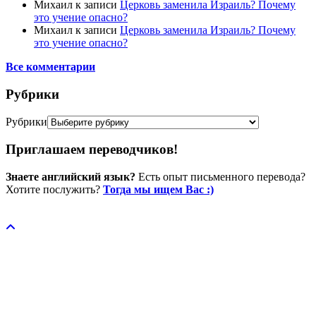
Михаил
к записи
Церковь заменила Израиль? Почему
это учение опасно?
Михаил
к записи
Церковь заменила Израиль? Почему
это учение опасно?
Все комментарии
Рубрики
Рубрики
Приглашаем переводчиков!
Знаете английский язык?
Есть опыт письменного перевода?
Хотите послужить?
Тогда мы ищем Вас :)
Пожертвовать / donate