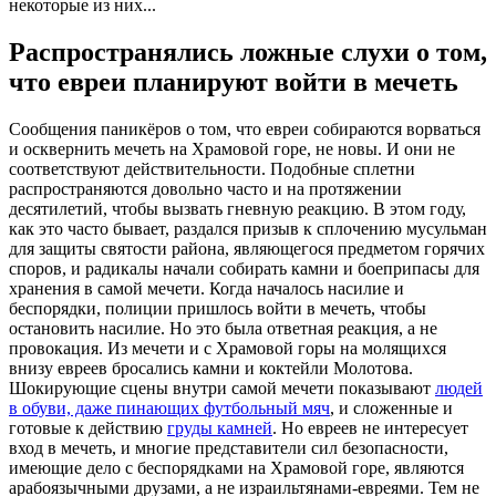
некоторые из них...
Распространялись ложные слухи о том,
что евреи планируют войти в мечеть
Сообщения паникёров о том, что евреи собираются ворваться
и осквернить мечеть на Храмовой горе, не новы. И они не
соответствуют действительности. Подобные сплетни
распространяются довольно часто и на протяжении
десятилетий, чтобы вызвать гневную реакцию. В этом году,
как это часто бывает, раздался призыв к сплочению мусульман
для защиты святости района, являющегося предметом горячих
споров, и радикалы начали собирать камни и боеприпасы для
хранения в самой мечети. Когда началось насилие и
беспорядки, полиции пришлось войти в мечеть, чтобы
остановить насилие. Но это была ответная реакция, а не
провокация. Из мечети и с Храмовой горы на молящихся
внизу евреев бросались камни и коктейли Молотова.
Шокирующие сцены внутри самой мечети показывают
людей
в обуви, даже пинающих футбольный мяч
, и сложенные и
готовые к действию
груды камней
. Но евреев не интересует
вход в мечеть, и многие представители сил безопасности,
имеющие дело с беспорядками на Храмовой горе, являются
арабоязычными друзами, а не израильтянами-евреями. Тем не