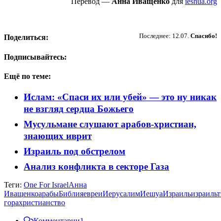
Перевод —
Анна Иващенко
для
ieshua.org
Пожертвовать
Последнее: 12.07.
Спасибо!
Поделиться:
Подписывайтесь:
Ещё по теме:
Ислам: «Спаси их или убей» — это ну никак
не взгляд сердца Божьего
Мусульмане слушают арабов-христиан,
знающих иврит
Израиль под обстрелом
Анализ конфликта в секторе Газа
Теги:
One For Israel
Анна
Иващенко
арабы
Библия
евреи
Иерусалим
Иешуа
Израиль
израильт
гора
христианство
Комментарии
1