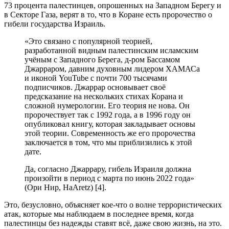
73 процента палестинцев, опрошенных на Западном Берегу и
в Секторе Газа, верят в то, что в Коране есть пророчество о
гибели государства Израиль.
«Это связано с популярной теорией,
разработанной видным палестинским исламским
учёным с Западного Берега, д-ром Бассамом
Джарраром, давним духовным лидером ХАМАСа
и иконой YouTube с почти 700 тысячами
подписчиков. Джаррар основывает своё
предсказание на нескольких стихах Корана и
сложной нумерологии. Его теория не нова. Он
пророчествует так с 1992 года, а в 1996 году он
опубликовал книгу, которая закладывает основы
этой теории. Современность же его пророчества
заключается в том, что мы приблизились к этой
дате.
Да, согласно Джаррару, гибель Израиля должна
произойти в период с марта по июнь 2022 года»
(Ори Нир, HaAretz) [4].
Это, безусловно, объясняет кое-что о волне террористических
атак, которые мы наблюдаем в последнее время, когда
палестинцы без надежды ставят всё, даже свою жизнь, на это.