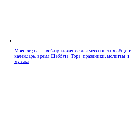
Moed.org.ua — веб-приложение для мессианских общин:
календарь, время Шаббата, Тора, праздники, молитвы и
музыка