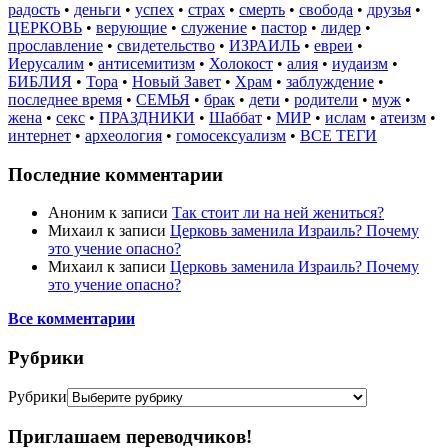
радость
•
деньги
•
успех
•
страх
•
смерть
•
свобода
•
друзья
•
ЦЕРКОВЬ
•
верующие
•
служение
•
пастор
•
лидер
•
прославление
•
свидетельство
•
ИЗРАИЛЬ
•
евреи
•
Иерусалим
•
антисемитизм
•
Холокост
•
алия
•
иудаизм
•
БИБЛИЯ
•
Тора
•
Новый Завет
•
Храм
•
заблуждение
•
последнее время
•
СЕМЬЯ
•
брак
•
дети
•
родители
•
муж
•
жена
•
секс
•
ПРАЗДНИКИ
•
Шаббат
•
МИР
•
ислам
•
атеизм
•
интернет
•
археология
•
гомосексуализм
•
ВСЕ ТЕГИ
Последние комментарии
Аноним
к записи
Так стоит ли на ней жениться?
Михаил
к записи
Церковь заменила Израиль? Почему
это учение опасно?
Михаил
к записи
Церковь заменила Израиль? Почему
это учение опасно?
Все комментарии
Рубрики
Рубрики
Приглашаем переводчиков!