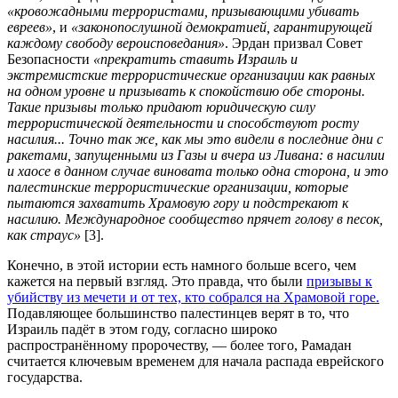
«кровожадными террористами, призывающими убивать
евреев»
, и
«законопослушной демократией, гарантирующей
каждому свободу вероисповедания»
. Эрдан призвал Совет
Безопасности
«прекратить ставить Израиль и
экстремистские террористические организации как равных
на одном уровне и призывать к спокойствию обе стороны.
Такие призывы только придают юридическую силу
террористической деятельности и способствуют росту
насилия... Точно так же, как мы это видели в последние дни с
ракетами, запущенными из Газы и вчера из Ливана: в насилии
и хаосе в данном случае виновата только одна сторона, и это
палестинские террористические организации, которые
пытаются захватить Храмовую гору и подстрекают к
насилию. Международное сообщество прячет голову в песок,
как страус»
[3].
Конечно, в этой истории есть намного больше всего, чем
кажется на первый взгляд. Это правда, что были
призывы к
убийству из мечети и от тех, кто собрался на Храмовой горе.
Подавляющее большинство палестинцев верят в то, что
Израиль падёт в этом году, согласно широко
распространённому пророчеству, — более того, Рамадан
считается ключевым временем для начала распада еврейского
государства.