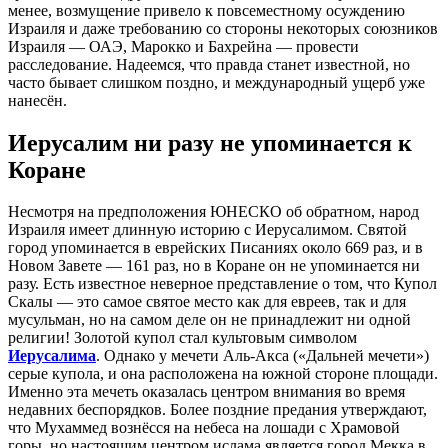
менее, возмущение привело к повсеместному осуждению
Израиля и даже требованию со стороны некоторых союзников
Израиля — ОАЭ, Марокко и Бахрейна — провести
расследование. Надеемся, что правда станет известной, но
часто бывает слишком поздно, и международный ущерб уже
нанесён.
Иерусалим ни разу не упоминается к
Коране
Несмотря на предположения ЮНЕСКО об обратном, народ
Израиля имеет длинную историю с Иерусалимом. Святой
город упоминается в еврейских Писаниях около 669 раз, и в
Новом Завете — 161 раз, но в Коране он не упоминается ни
разу. Есть известное неверное представление о том, что Купол
Скалы — это самое святое место как для евреев, так и для
мусульман, но на самом деле он не принадлежит ни одной
религии! Золотой купол стал культовым символом
Иерусалима
. Однако у мечети Аль-Акса («Дальней мечети»)
серые купола, и она расположена на южной стороне площади.
Именно эта мечеть оказалась центром внимания во время
недавних беспорядков. Более поздние предания утверждают,
что Мухаммед вознёсся на небеса на лошади с Храмовой
горы, но настоящим центром ислама является город Мекка в