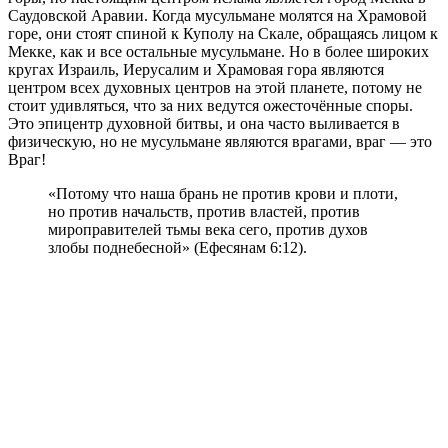
Саудовской Аравии. Когда мусульмане молятся на Храмовой
горе, они стоят спиной к Куполу на Скале, обращаясь лицом к
Мекке, как и все остальные мусульмане. Но в более широких
кругах Израиль, Иерусалим и Храмовая гора являются
центром всех духовных центров на этой планете, потому не
стоит удивляться, что за них ведутся ожесточённые споры.
Это эпицентр духовной битвы, и она часто выливается в
физическую, но не мусульмане являются врагами, враг — это
Враг!
«Потому что наша брань не против крови и плоти,
но против начальств, против властей, против
мироправителей тьмы века сего, против духов
злобы поднебесной» (Ефесянам 6:12).