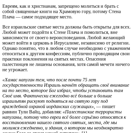
Евреям, как и христианам, запрещено молиться и брать с
собой священные книги на Храмовую гору, потому Стена
Плача — самое подходящее место.
Все израильские святые места должны быть открыты для всех.
Любой может подойти к Стене Плача и помолиться, вне
зависимости от своего вероисповедания. Любой желающий
может войти в церковь в Иерусалиме, независимо от религии.
Однако понятно, что в любом случае необходимо с уважением
относиться к другим конфессиям, публично проводящим свои
практики поклонения на святых местах. Опасения
палестинцев не лишены основания, хотя самой мечети ничего
не угрожает.
«Хамас напуган тем, что после почти 75 лет
государственности Израиль начнёт обращать своё внимание
на то место, которое Бог избрал, чтобы установить там
Своё имя. Фактически ежегодно всё больше и больше
израильтян рискуют подняться на святую гору под
враждебной охраной иорданских служащих»,
— пишет
раввин Тули Вайц, добавляя:
«Палестинские террористы
напуганы, потому что евреи всё более серьёзно относятся к
восстановлению нашего святого святых, места, где мы
молимся ежедневно, и здания, о котором мы неоднократно