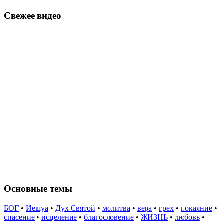
Свежее видео
Основные темы
БОГ
•
Иешуа
•
Дух Святой
•
молитва
•
вера
•
грех
•
покаяние
•
спасение
•
исцеление
•
благословение
•
ЖИЗНЬ
•
любовь
•