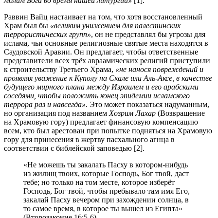
молим Бога во время нашей литургии»
[1].
Раввин Вайц настаивает на том, что хотя восстановленный
Храм был бы
«великим унижением для палестинских
террористических групп»
, он не представлял бы угрозы для
ислама, чьи основные религиозные святые места находятся в
Саудовской Аравии. Он предлагает, чтобы ответственные
представители всех трёх авраамических религий приступили
к строительству Третьего Храма,
«не нанося повреждений и
проявляя уважение к Куполу на Скале или Аль-Аксе, в качестве
будущего мирного плана между Израилем и его арабскими
соседями, чтобы положить конец эпидемии исламского
террора раз и навсегда»
. Это может показаться надуманным,
но организация под названием
Хозрим Лахар
(Возвращение
на Храмовую гору) предлагает финансовую компенсацию
всем, кто был арестован при попытке подняться на Храмовую
гору для принесения в жертву пасхального агнца в
соответствии с библейской заповедью [2].
«Не можешь ты закалать Пасху в котором-нибудь
из жилищ твоих, которые Господь, Бог твой, даст
тебе; но только на том месте, которое изберёт
Господь, Бог твой, чтобы пребывало там имя Его,
закалай Пасху вечером при захождении солнца, в
то самое время, в которое ты вышел из Египта»
(Второзаконие 16:5-6).