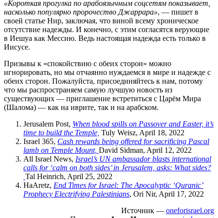
«Короткая прогулка по арабоязычным соцсетям показывает,
насколько популярно пророчество Джаррара»
, — пишет в
своей статье Нир, заключая, что виной всему хроническое
отсутствие надежды. И конечно, с этим согласятся верующие
в Иешуа как Мессию. Ведь настоящая надежда есть только в
Иисусе.
Призывы к «спокойствию с обеих сторон» можно
игнорировать, но мы отчаянно нуждаемся в мире и надежде с
обеих сторон. Пожалуйста, присоединяйтесь к нам, потому
что мы распространяем самую лучшую новость из
существующих — приглашение встретиться с Царём Мира
(Шалома) — как на иврите, так и на арабском.
Jerusalem Post,
When blood spills on Passover and Easter, it’s
time to build the Temple,
Tuly Weisz, April 18, 2022
Israel 365,
Cash rewards being offered for sacrificing Pascal
lamb on Temple Mount,
David Sidman, April
12, 2022
All Israel News,
Israel’s UN ambassador blasts international
calls for ‘calm on both sides’ in Jerusalem, asks: What sides?
Tal Heinrich, April 25, 2022
HaAretz,
End Times for Israel: The Apocalyptic ‘Quranic’
Prophecy Electrifying Palestinians
, Ori Nir, April 17, 2022
Источник —
oneforisrael.org