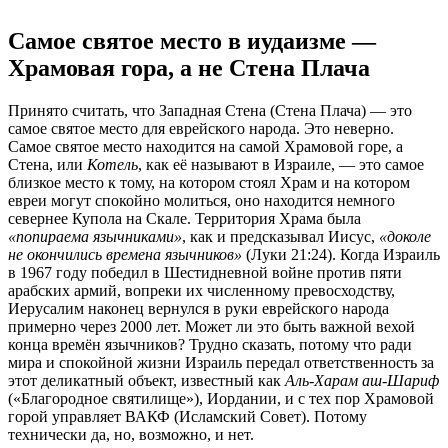
Самое святое место в иудаизме —
Храмовая гора, а не Стена Плача
Принято считать, что Западная Стена (Стена Плача) — это
самое святое место для еврейского народа. Это неверно.
Самое святое место находится на самой Храмовой горе, а
Стена, или
Котель
, как её называют в Израиле, — это самое
близкое место к тому, на котором стоял Храм и на котором
евреи могут спокойно молиться, оно находится немного
севернее Купола на Скале. Территория Храма была
«попираема язычниками»
, как и предсказывал Иисус,
«доколе
не окончились времена язычников»
(Луки 21:24). Когда Израиль
в 1967 году победил в Шестидневной войне против пяти
арабских армий, вопреки их численному превосходству,
Иерусалим наконец вернулся в руки еврейского народа
примерно через 2000 лет. Может ли это быть важной вехой
конца времён язычников? Трудно сказать, потому что ради
мира и спокойной жизни Израиль передал ответственность за
этот деликатный объект, известный как
Аль-Харам аш-Шариф
(«Благородное святилище»), Иордании, и с тех пор Храмовой
горой управляет ВАКФ (Исламский Совет). Потому
технически да, но, возможно, и нет.