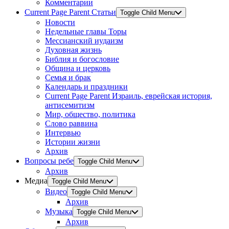
Комментарии
Current Page Parent
Статьи
Toggle Child Menu
Новости
Недельные главы Торы
Мессианский иудаизм
Духовная жизнь
Библия и богословие
Община и церковь
Семья и брак
Календарь и праздники
Current Page Parent
Израиль, еврейская история,
антисемитизм
Мир, общество, политика
Слово раввина
Интервью
Истории жизни
Архив
Вопросы ребе
Toggle Child Menu
Архив
Медиа
Toggle Child Menu
Видео
Toggle Child Menu
Архив
Музыка
Toggle Child Menu
Архив