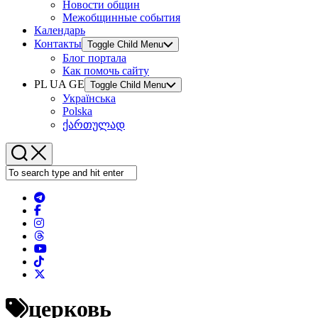
Новости общин
Межобщинные события
Календарь
Контакты
Toggle Child Menu
Блог портала
Как помочь сайту
PL UA GE
Toggle Child Menu
Українська
Polska
ქართულად
церковь