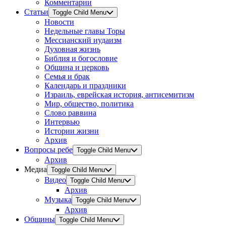
Комментарии
Статьи
Toggle Child Menu
Новости
Недельные главы Торы
Мессианский иудаизм
Духовная жизнь
Библия и богословие
Община и церковь
Семья и брак
Календарь и праздники
Израиль, еврейская история, антисемитизм
Мир, общество, политика
Слово раввина
Интервью
Истории жизни
Архив
Вопросы ребе
Toggle Child Menu
Архив
Медиа
Toggle Child Menu
Видео
Toggle Child Menu
Архив
Музыка
Toggle Child Menu
Архив
Общины
Toggle Child Menu