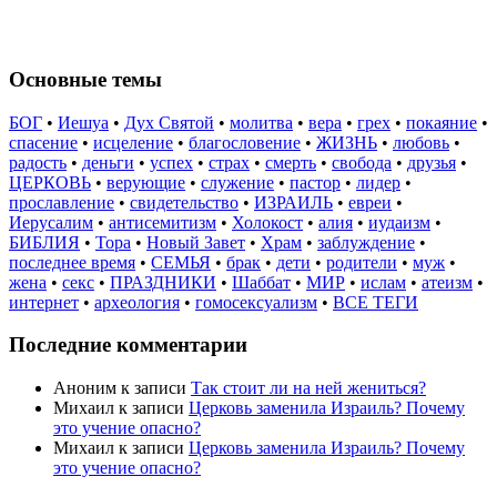
Основные темы
БОГ
•
Иешуа
•
Дух Святой
•
молитва
•
вера
•
грех
•
покаяние
•
спасение
•
исцеление
•
благословение
•
ЖИЗНЬ
•
любовь
•
радость
•
деньги
•
успех
•
страх
•
смерть
•
свобода
•
друзья
•
ЦЕРКОВЬ
•
верующие
•
служение
•
пастор
•
лидер
•
прославление
•
свидетельство
•
ИЗРАИЛЬ
•
евреи
•
Иерусалим
•
антисемитизм
•
Холокост
•
алия
•
иудаизм
•
БИБЛИЯ
•
Тора
•
Новый Завет
•
Храм
•
заблуждение
•
последнее время
•
СЕМЬЯ
•
брак
•
дети
•
родители
•
муж
•
жена
•
секс
•
ПРАЗДНИКИ
•
Шаббат
•
МИР
•
ислам
•
атеизм
•
интернет
•
археология
•
гомосексуализм
•
ВСЕ ТЕГИ
Последние комментарии
Аноним
к записи
Так стоит ли на ней жениться?
Михаил
к записи
Церковь заменила Израиль? Почему
это учение опасно?
Михаил
к записи
Церковь заменила Израиль? Почему
это учение опасно?