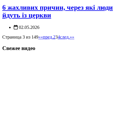
6 жахливих причин, через які люди
йдуть із церкви
02.05.2026
Страница 3 из 149
««
пред.
2
3
4
след.
»»
Свежее видео