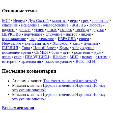
Основные темы
БОГ
•
Иешуа
•
Дух Святой
•
молитва
•
вера
•
грех
•
покаяние
•
спасение
•
исцеление
•
благословение
•
ЖИЗНЬ
•
любовь
•
радость
•
деньги
•
успех
•
страх
•
смерть
•
свобода
•
друзья
•
ЦЕРКОВЬ
•
верующие
•
служение
•
пастор
•
лидер
•
прославление
•
свидетельство
•
ИЗРАИЛЬ
•
евреи
•
Иерусалим
•
антисемитизм
•
Холокост
•
алия
•
иудаизм
•
БИБЛИЯ
•
Тора
•
Новый Завет
•
Храм
•
заблуждение
•
последнее время
•
СЕМЬЯ
•
брак
•
дети
•
родители
•
муж
•
жена
•
секс
•
ПРАЗДНИКИ
•
Шаббат
•
МИР
•
ислам
•
атеизм
•
интернет
•
археология
•
гомосексуализм
•
ВСЕ ТЕГИ
Последние комментарии
Аноним
к записи
Так стоит ли на ней жениться?
Михаил
к записи
Церковь заменила Израиль? Почему
это учение опасно?
Михаил
к записи
Церковь заменила Израиль? Почему
это учение опасно?
Все комментарии