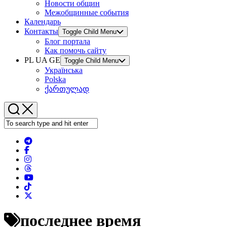
Новости общин
Межобщинные события
Календарь
Контакты
Toggle Child Menu
Блог портала
Как помочь сайту
PL UA GE
Toggle Child Menu
Українська
Polska
ქართულად
последнее время