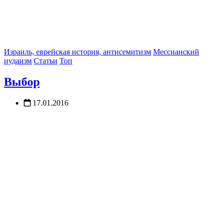
Израиль, еврейская история, антисемитизм
Мессианский
иудаизм
Статьи
Топ
Выбор
17.01.2016