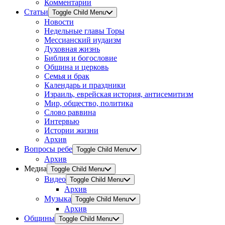
Комментарии
Статьи
Toggle Child Menu
Новости
Недельные главы Торы
Мессианский иудаизм
Духовная жизнь
Библия и богословие
Община и церковь
Семья и брак
Календарь и праздники
Израиль, еврейская история, антисемитизм
Мир, общество, политика
Слово раввина
Интервью
Истории жизни
Архив
Вопросы ребе
Toggle Child Menu
Архив
Медиа
Toggle Child Menu
Видео
Toggle Child Menu
Архив
Музыка
Toggle Child Menu
Архив
Общины
Toggle Child Menu