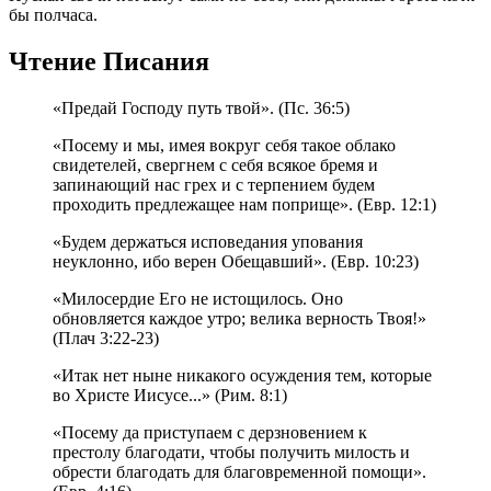
бы полчаса.
Чтение Писания
«Предай Господу путь твой». (Пс. 36:5)
«Посему и мы, имея вокруг себя такое облако
свидетелей, свергнем с себя всякое бремя и
запинающий нас грех и с терпением будем
проходить предлежащее нам поприще». (Евр. 12:1)
«Будем держаться исповедания упования
неуклонно, ибо верен Обещавший». (Евр. 10:23)
«Милосердие Его не истощилось. Оно
обновляется каждое утро; велика верность Твоя!»
(Плач 3:22-23)
«Итак нет ныне никакого осуждения тем, которые
во Христе Иисусе...» (Рим. 8:1)
«Посему да приступаем с дерзновением к
престолу благодати, чтобы получить милость и
обрести благодать для благовременной помощи».