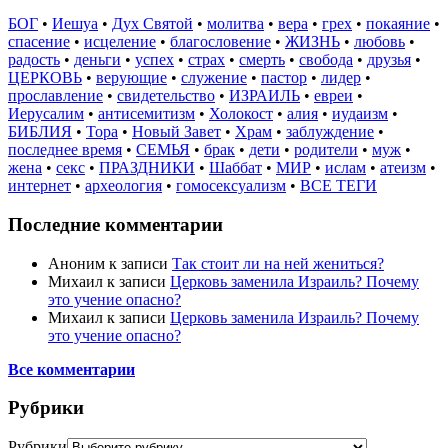
БОГ
•
Иешуа
•
Дух Святой
•
молитва
•
вера
•
грех
•
покаяние
•
спасение
•
исцеление
•
благословение
•
ЖИЗНЬ
•
любовь
•
радость
•
деньги
•
успех
•
страх
•
смерть
•
свобода
•
друзья
•
ЦЕРКОВЬ
•
верующие
•
служение
•
пастор
•
лидер
•
прославление
•
свидетельство
•
ИЗРАИЛЬ
•
евреи
•
Иерусалим
•
антисемитизм
•
Холокост
•
алия
•
иудаизм
•
БИБЛИЯ
•
Тора
•
Новый Завет
•
Храм
•
заблуждение
•
последнее время
•
СЕМЬЯ
•
брак
•
дети
•
родители
•
муж
•
жена
•
секс
•
ПРАЗДНИКИ
•
Шаббат
•
МИР
•
ислам
•
атеизм
•
интернет
•
археология
•
гомосексуализм
•
ВСЕ ТЕГИ
Последние комментарии
Аноним
к записи
Так стоит ли на ней жениться?
Михаил
к записи
Церковь заменила Израиль? Почему
это учение опасно?
Михаил
к записи
Церковь заменила Израиль? Почему
это учение опасно?
Все комментарии
Рубрики
Рубрики