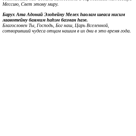
Мессию, Свет этому миру.
Барух Ата Адонай Элоhейну Мелех hаолам шеаса нисим
лаавотейну баямим hаhэм базман hазе.
Благословен Ты, Господь, Бог наш, Царь Вселенной,
сотворивший чудеса отцам нашим в их дни в это время года.