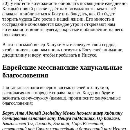
20), у нас есть возможность обновлять посвящение ежедневно.
Каждый новый рассвет даёт нам возможность начать всё
сначала, приблизиться к Богу и наблюдать, как Он будет
творить чудеса Его роста в нашей жизни. Его милость и
сострадание обновляются каждое утро и открывают нам
возможности видеть чудеса, сокрытые в обновлении нашего
посвящения.
В этот восьмой вечер Хануки мы исследуем свои сердца,
чтобы понять, как нам вновь посвятить Богу своё внимание,
дисциплину и веру, чтобы пребывать в Иисусе.
Еврейские мессианские ханукальные
благословения
Поставьте сегодня вечером восемь свечей в ханукию,
располагая их в порядке справа налево. Когда вы будете
зажигать свечу-служку (шамаш), произносите ханукальные
благословения:
Барух Ата Адонай Элоhейну Мелех hаолам ашер кидшану
бемицвотав вэнатан лану Йешуа hаМашиях, Ор hаолам.
Благословен Ты, Господь, Бог наш, Царь Вселенной,
освятивший нас Своими заповедями и даровавший нам Иешуа