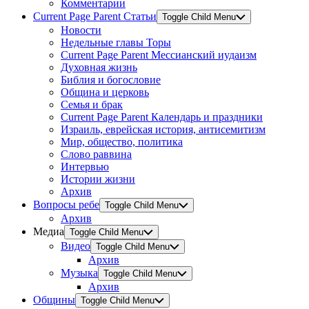
Комментарии
Current Page Parent
Статьи
Toggle Child Menu
Новости
Недельные главы Торы
Current Page Parent
Мессианский иудаизм
Духовная жизнь
Библия и богословие
Община и церковь
Семья и брак
Current Page Parent
Календарь и праздники
Израиль, еврейская история, антисемитизм
Мир, общество, политика
Слово раввина
Интервью
Истории жизни
Архив
Вопросы ребе
Toggle Child Menu
Архив
Медиа
Toggle Child Menu
Видео
Toggle Child Menu
Архив
Музыка
Toggle Child Menu
Архив
Общины
Toggle Child Menu