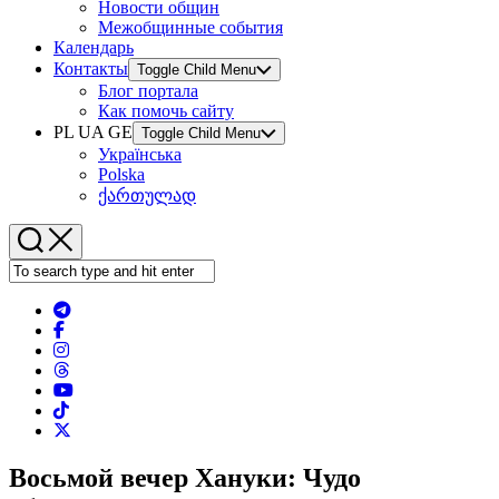
Новости общин
Межобщинные события
Календарь
Контакты
Toggle Child Menu
Блог портала
Как помочь сайту
PL UA GE
Toggle Child Menu
Українська
Polska
ქართულად
Восьмой вечер Хануки: Чудо