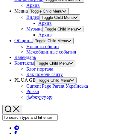
Архив
Медиа
Toggle Child Menu
Видео
Toggle Child Menu
Архив
Музыка
Toggle Child Menu
Архив
Общины
Toggle Child Menu
Новости общин
Межобщинные события
Календарь
Контакты
Toggle Child Menu
Блог портала
Как помочь сайту
PL UA GE
Toggle Child Menu
Current Page Parent
Українська
Polska
ქართულად