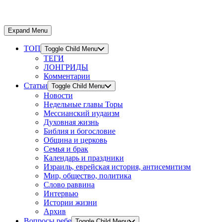
Expand Menu
ТОП
Toggle Child Menu
ТЕГИ
ЛОНГРИДЫ
Комментарии
Статьи
Toggle Child Menu
Новости
Недельные главы Торы
Мессианский иудаизм
Духовная жизнь
Библия и богословие
Община и церковь
Семья и брак
Календарь и праздники
Израиль, еврейская история, антисемитизм
Мир, общество, политика
Слово раввина
Интервью
Истории жизни
Архив
Вопросы ребе
Toggle Child Menu