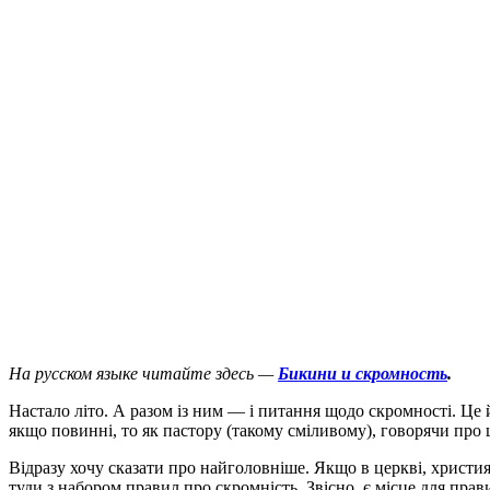
На русском языке читайте здесь —
Бикини и скромность
.
Н
астало літо. А разом із ним — і питання щодо скромності. Це
якщо повинні, то як пастору (такому сміливому), говорячи про
Відразу хочу сказати про найголовніше. Якщо в церкві, христи
туди з набором правил про скромність. Звісно, є місце для прав