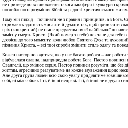
не призведе до встановлення такої атмосфери і культури скромн
поглибленого розуміння Біблії та радості християнського житт
Тому мій підхід – починати не з правил і принципів, а з Бога, Є
отримають здатність мислити й думати так, щоб приносити славу
гріх (конкретний) не стане предметом твоєї найбільшої ненави
замісну смерть Христа (Який помер за тебе) не стане для тебе г
дозрієш до того моменту, коли любов Святого Духа та духовний
пізнання Христа, – всі твої спроби змінити стиль одягу та по
Кожен пастор погодиться, що у нас багато роботи – але роботи 
відбувалася славна, надприродна робота Бога. Пастор повинен п
Євангелії, що змінює серця. Пастор повинен розуміти, що без ді
життям, агресивно реагуватиме на кожне зауваження щодо нес
Але друга група людей всю свою увагу приділятиме зовнішньому,
собі, ні між собою. І ті, й інші неправі. І ті, й інші не відчули 