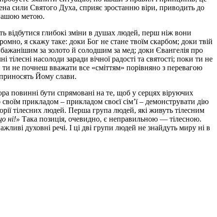
нена сили Святого Духа, сприяє зростанню віри, приводить до
 нашою метою.
ають відбутися глибокі зміни в душах людей, перш ніж вони
омно, я скажу таке: доки Бог не стане твоїм скарбом; доки твій
 бажанішим за золото й солодшим за мед; доки Євангелія про
 тілесні насолоди заради вічної радості та святості; поки ти не
и ти не почнеш вважати все «сміттям» порівняно з перевагою
 приносять Йому слави.
тора повинні бути спрямовані на те, щоб у серцях віруючих
 своїм прикладом – прикладом своєї сім’ї – демонструвати дію
горії тілесних людей. Перша група людей, які живуть тілесним
о ні!»
Така позиція, очевидно, є неправильною — тілесною.
ливі духовні речі. І ці дві групи людей не знайдуть миру ні в