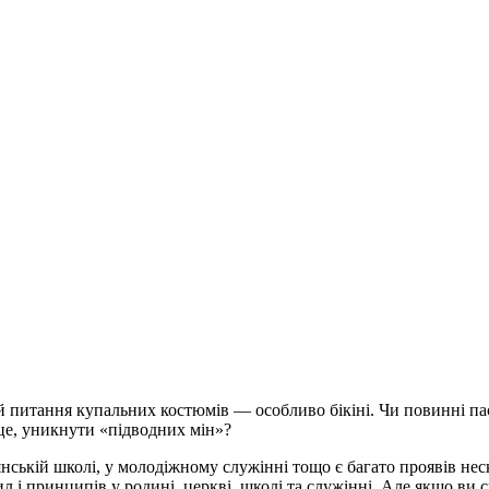
 й питання купальних костюмів — особливо бікіні. Чи повинні пас
 це, уникнути «підводних мін»?
янській школі, у молодіжному служінні тощо є багато проявів н
ил і принципів у родині, церкві, школі та служінні. Але якщо ви