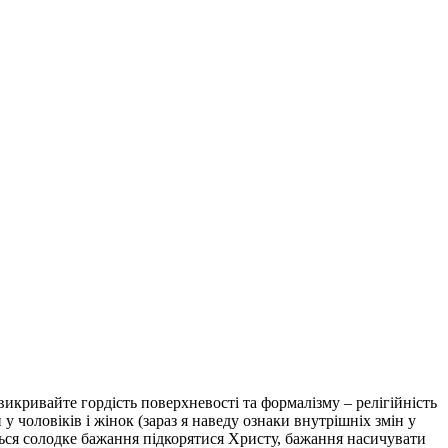
викривайте гордість поверхневості та формалізму – релігійність
у чоловіків і жінок (зараз я наведу ознаки внутрішніх змін у
ється солодке бажання підкорятися Христу, бажання насичувати