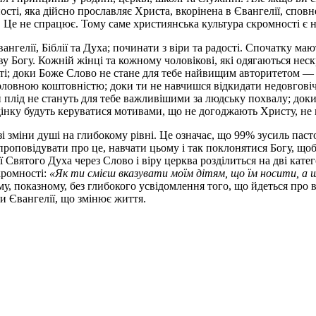
ості, яка дійсно прославляє Христа, вкорінена в Євангелії, спов
я. Це не спрацює. Тому саме християнська культура скромності є
вангелії, Біблії та Духа; починати з віри та радості. Спочатку м
 Богу. Кожній жінці та кожному чоловікові, які одягаються нескр
сті; доки Боже Слово не стане для тебе найвищим авторитетом —
оловною коштовністю; доки ти не навчишся відкидати недовговічні
 плід не стануть для тебе важливішими за людську похвалу; док
ведінку будуть керуватися мотивами, що не догоджають Христу, не
зі зміни душі на глибокому рівні. Це означає, що 99% зусиль пас
роповідувати про це, навчати цьому і так поклонятися Богу, щоб
ї Святого Духа через Слово і віру церква розділиться на дві кате
кромності:
«Як ти смієш вказувати моїм дітям, що їм носити, а щ
 показному, без глибокого усвідомлення того, що йдеться про важ
сили Євангелії, що змінює життя.