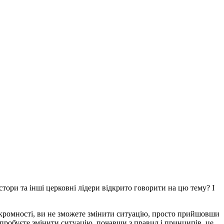
тори та інші церковні лідери відкрито говорити на цю тему? І
ескромності, ви не зможете змінити ситуацію, просто прийшовши
 спробуєте змінити ситуацію, почавши з правил і принципів, це