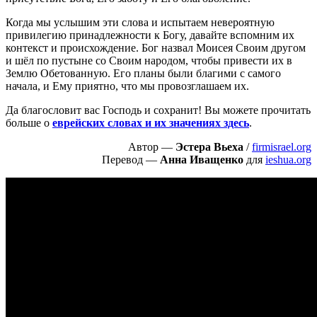
Когда мы услышим эти слова и испытаем невероятную
привилегию принадлежности к Богу, давайте вспомним их
контекст и происхождение. Бог назвал Моисея Своим другом
и шёл по пустыне со Своим народом, чтобы привести их в
Землю Обетованную. Его планы были благими с самого
начала, и Ему приятно, что мы провозглашаем их.
Да благословит вас Господь и сохранит! Вы можете прочитать
больше о
еврейских словах и их значениях здесь
.
Автор —
Эстера Вьеха
/
firmisrael.org
Перевод —
Анна Иващенко
для
ieshua.org