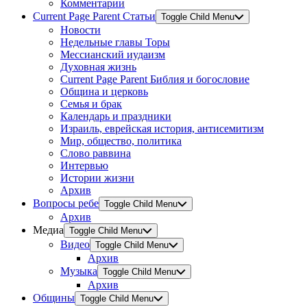
Комментарии
Current Page Parent
Статьи
Toggle Child Menu
Новости
Недельные главы Торы
Мессианский иудаизм
Духовная жизнь
Current Page Parent
Библия и богословие
Община и церковь
Семья и брак
Календарь и праздники
Израиль, еврейская история, антисемитизм
Мир, общество, политика
Слово раввина
Интервью
Истории жизни
Архив
Вопросы ребе
Toggle Child Menu
Архив
Медиа
Toggle Child Menu
Видео
Toggle Child Menu
Архив
Музыка
Toggle Child Menu
Архив
Общины
Toggle Child Menu