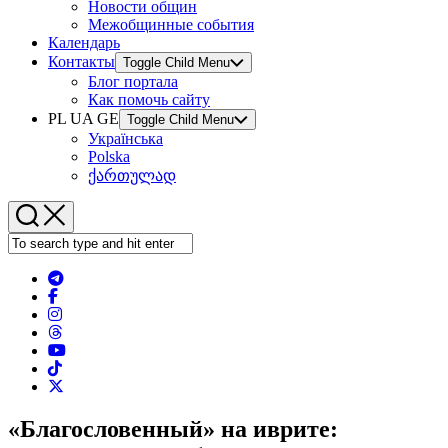
Новости общин
Межобщинные события
Календарь
Контакты
Toggle Child Menu
Блог портала
Как помочь сайту
PL UA GE
Toggle Child Menu
Українська
Polska
ქართულად
«Благословенный» на иврите: