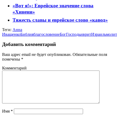
«Вот я!»: Еврейское значение слова
«Хинени»
Тяжесть славы и еврейское слово «кавод»
Теги:
Анна
Иващенко
Библия
благословение
Бог
Господь
иврит
Израиль
молит
Добавить комментарий
Ваш адрес email не будет опубликован.
Обязательные поля
помечены
*
Комментарий
Имя
*