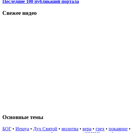
Последние 100 публикаций портала
Свежее видео
Основные темы
БОГ
•
Иешуа
•
Дух Святой
•
молитва
•
вера
•
грех
•
покаяние
•