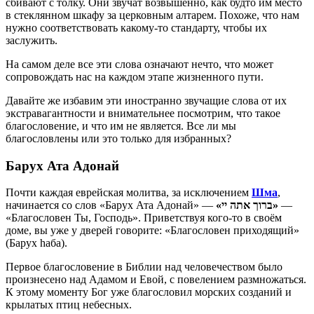
сбивают с толку. Они звучат возвышенно, как будто им место
в стеклянном шкафу за церковным алтарем. Похоже, что нам
нужно соответствовать какому-то стандарту, чтобы их
заслужить.
На самом деле все эти слова означают нечто, что может
сопровождать нас на каждом этапе жизненного пути.
Давайте же избавим эти иностранно звучащие слова от их
экстравагантности и внимательнее посмотрим, что такое
благословение, и что им не является. Все ли мы
благословлены или это только для избранных?
Барух Ата Адонай
Почти каждая еврейская молитва, за исключением
Шма
,
начинается со слов «Барух Ата Адонай» —
«ברוך אתה יי»
—
«Благословен Ты, Господь». Приветствуя кого-то в своём
доме, вы уже у дверей говорите: «Благословен приходящий»
(Барух hаба).
Первое благословение в Библии над человечеством было
произнесено над Адамом и Евой, с повелением размножаться.
К этому моменту Бог уже благословил морских созданий и
крылатых птиц небесных.