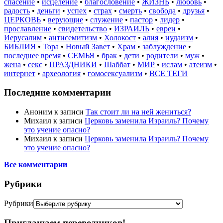
спасение
•
исцеление
•
благословение
•
ЖИЗНЬ
•
любовь
•
радость
•
деньги
•
успех
•
страх
•
смерть
•
свобода
•
друзья
•
ЦЕРКОВЬ
•
верующие
•
служение
•
пастор
•
лидер
•
прославление
•
свидетельство
•
ИЗРАИЛЬ
•
евреи
•
Иерусалим
•
антисемитизм
•
Холокост
•
алия
•
иудаизм
•
БИБЛИЯ
•
Тора
•
Новый Завет
•
Храм
•
заблуждение
•
последнее время
•
СЕМЬЯ
•
брак
•
дети
•
родители
•
муж
•
жена
•
секс
•
ПРАЗДНИКИ
•
Шаббат
•
МИР
•
ислам
•
атеизм
•
интернет
•
археология
•
гомосексуализм
•
ВСЕ ТЕГИ
Последние комментарии
Аноним
к записи
Так стоит ли на ней жениться?
Михаил
к записи
Церковь заменила Израиль? Почему
это учение опасно?
Михаил
к записи
Церковь заменила Израиль? Почему
это учение опасно?
Все комментарии
Рубрики
Рубрики
Приглашаем переводчиков!