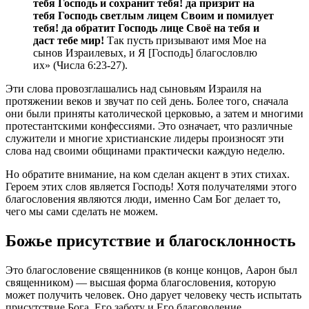
тебя Господь и сохранит тебя! да призрит на
тебя Господь светлым лицем Своим и помилует
тебя! да обратит Господь лице Своё на тебя и
даст тебе мир!
Так пусть призывают имя Мое на
сынов Израилевых, и Я [Господь] благословлю
их» (Числа 6:23-27).
Эти слова провозглашались над сыновьям Израиля на
протяжении веков и звучат по сей день. Более того, сначала
они были приняты католической церковью, а затем и многими
протестантскими конфессиями. Это означает, что различные
служители и многие христианские лидеры произносят эти
слова над своими общинами практически каждую неделю.
Но обратите внимание, на ком сделан акцент в этих стихах.
Героем этих слов является Господь! Хотя получателями этого
благословения являются люди, именно Сам Бог делает то,
чего мы сами сделать не можем.
Божье присутствие и благосклонность
Это благословение священников (в конце концов, Аарон был
священником) — высшая форма благословения, которую
может получить человек. Оно дарует человеку честь испытать
присутствие Бога, Его заботу и Его благоволение.