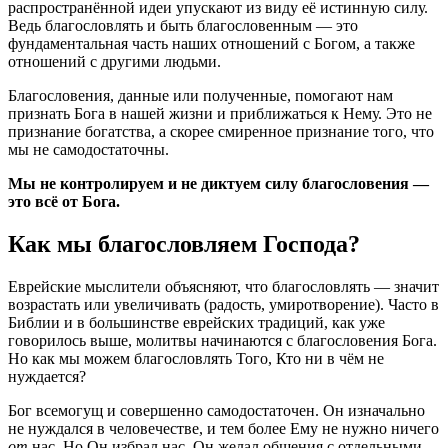
распространённой идеи упускают из виду её истинную силу.
Ведь благословлять и быть благословенным — это
фундаментальная часть наших отношений с Богом, а также
отношений с другими людьми.
Благословения, данные или полученные, помогают нам
признать Бога в нашей жизни и приближаться к Нему. Это не
признание богатства, а скорее смиренное признание того, что
мы не самодостаточны.
Мы не контролируем и не диктуем силу благословения —
это всё от Бога.
Как мы благословляем Господа?
Еврейские мыслители объясняют, что благословлять — значит
возрастать или увеличивать (радость, умиротворение). Часто в
Библии и в большинстве еврейских традиций, как уже
говорилось выше, молитвы начинаются с благословения Бога.
Но как мы можем благословлять Того, Кто ни в чём не
нуждается?
Бог всемогущ и совершенно самодостаточен. Он изначально
не нуждался в человечестве, и тем более Ему не нужно ничего
от
нас. Но Он избрал нас. Он желал общения с отдельными