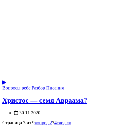
Вопросы ребе
Разбор Писания
Христос — семя Авраама?
30.11.2020
Страница 3 из 9
««
пред.
2
3
4
след.
»»