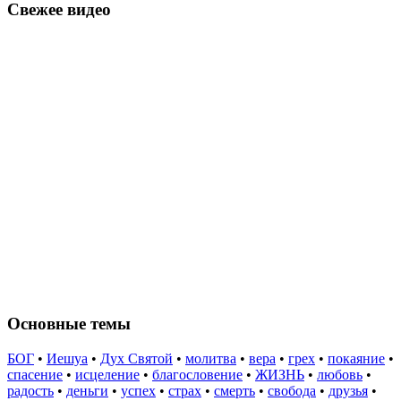
Свежее видео
Основные темы
БОГ
•
Иешуа
•
Дух Святой
•
молитва
•
вера
•
грех
•
покаяние
•
спасение
•
исцеление
•
благословение
•
ЖИЗНЬ
•
любовь
•
радость
•
деньги
•
успех
•
страх
•
смерть
•
свобода
•
друзья
•