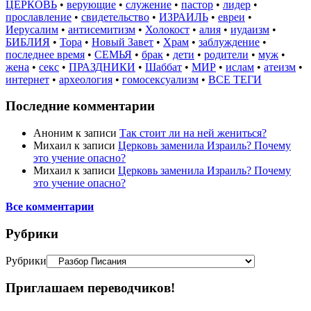
ЦЕРКОВЬ
•
верующие
•
служение
•
пастор
•
лидер
•
прославление
•
свидетельство
•
ИЗРАИЛЬ
•
евреи
•
Иерусалим
•
антисемитизм
•
Холокост
•
алия
•
иудаизм
•
БИБЛИЯ
•
Тора
•
Новый Завет
•
Храм
•
заблуждение
•
последнее время
•
СЕМЬЯ
•
брак
•
дети
•
родители
•
муж
•
жена
•
секс
•
ПРАЗДНИКИ
•
Шаббат
•
МИР
•
ислам
•
атеизм
•
интернет
•
археология
•
гомосексуализм
•
ВСЕ ТЕГИ
Последние комментарии
Аноним
к записи
Так стоит ли на ней жениться?
Михаил
к записи
Церковь заменила Израиль? Почему
это учение опасно?
Михаил
к записи
Церковь заменила Израиль? Почему
это учение опасно?
Все комментарии
Рубрики
Рубрики
Приглашаем переводчиков!