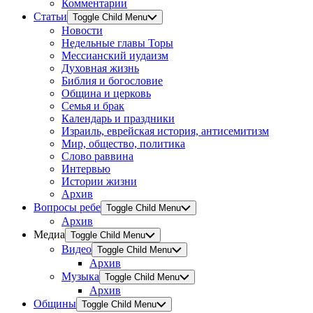
Комментарии
Статьи
Toggle Child Menu
Новости
Недельные главы Торы
Мессианский иудаизм
Духовная жизнь
Библия и богословие
Община и церковь
Семья и брак
Календарь и праздники
Израиль, еврейская история, антисемитизм
Мир, общество, политика
Слово раввина
Интервью
Истории жизни
Архив
Вопросы ребе
Toggle Child Menu
Архив
Медиа
Toggle Child Menu
Видео
Toggle Child Menu
Архив
Музыка
Toggle Child Menu
Архив
Общины
Toggle Child Menu