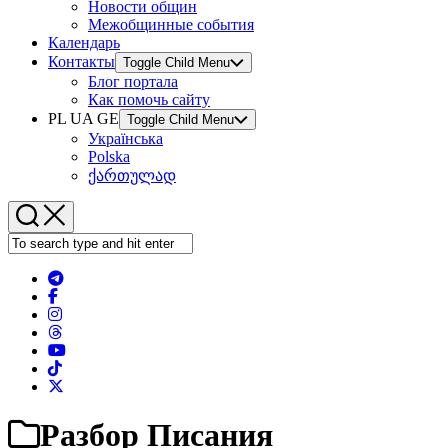
Новости общин
Межобщинные события
Календарь
Контакты
Toggle Child Menu
Блог портала
Как помочь сайту
PL UA GE
Toggle Child Menu
Українська
Polska
ქართულად
Разбор Писания