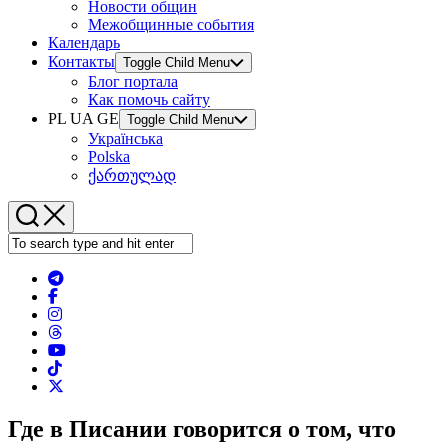
Новости общин
Межобщинные события
Календарь
Контакты
Toggle Child Menu
Блог портала
Как помочь сайту
PL UA GE
Toggle Child Menu
Українська
Polska
ქართულად
Где в Писании говорится о том, что