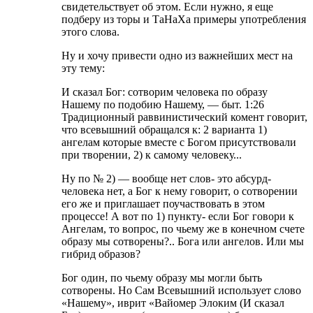
свидетельствует об этом. Если нужно, я еще
подберу из торы и ТаНаХа примеры употребления
этого слова.
Ну и хочу привести одно из важнейших мест на
эту тему:
И сказал Бог: сотворим человека по образу
Нашему по подобию Нашему, — быт. 1:26
Традиционный раввинистический комент говорит,
что всевышний обращался к: 2 варианта 1)
ангелам которые вместе с Богом присутствовали
при творении, 2) к самому человеку...
Ну по № 2) — вообще нет слов- это абсурд-
человека нет, а Бог к нему говорит, о сотворении
его же и приглашает поучаствовать в этом
процессе! А вот по 1) пункту- если Бог говори к
Ангелам, то вопрос, по чьему же в конечном счете
образу мы сотворены?.. Бога или ангелов. Или мы
гибрид образов?
Бог один, по чьему образу мы могли быть
сотворены. Но Сам Всевышний использует слово
«Нашему», иврит «Вайомер Элоким (И сказал