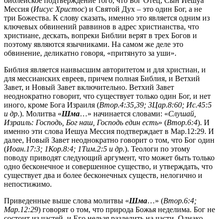
библейское подтверждение того, что Бог Отец, Сын Иешуа
Мессия (
Иисус Христос
) и Святой Дух – это один Бог, а не
три Божества. К слову сказать, именно это является одним из
ключевых обвинений раввинов в адрес христианства, что
христиане, дескать, вопреки Библии верят в трех Богов и
поэтому являются язычниками. На самом же деле это
обвинение, деликатно говоря, «притянуто за уши».
Библия является наивысшим авторитетом и для христиан, и
для мессианских евреев, причем полная Библия, и Ветхий
Завет, и Новый Завет включительно. Ветхий Завет
неоднократно говорит, что существует только один Бог, и нет
иного, кроме Бога Израиля (
Втор.4:35,39; 3Цар.8:60; Ис.45:5
и др
.). Молитва «
Шма
…» начинается словами: «
Слушай,
Израиль: Господь, Бог наш, Господь един есть
» (
Втор.6:4
). И
именно эти слова Иешуа Мессия подтверждает в Мар.12:29. И
далее, Новый Завет неоднократно говорит о том, что Бог один
(
Иоан.17:3; 1Кор.8:4; 1Тим.2:5 и др.
). Теологи по этому
поводу приводят следующий аргумент, что может быть только
одно бесконечное и совершенное существо, и утверждать, что
существует два и более бесконечных существ, нелогично и
непостижимо.
Приведенные выше слова молитвы «
Шма
…» (
Втор.6:4;
Мар.12:29
) говорят о том, что природа Божья неделима. Бог не
состоит из частей, и Его нельзя разделить на части. Однако