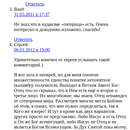
Ответить
Влад
:
31.03.2011 в 17:37
Не знал,что в иудаизме «пятерица» есть. Очень
интересно и доходчиво изложено, спасибо!
Ответить
Сергей
:
06.01.2012 в 19:00
Удивительно конечно от евреев услышать такой
комментарий )
Я вот хоть и нееврей, но для меня понятие
множественности единства понятие непонятное
(каламбур получился). Выходит в Ветхом Завете Бог-
Отец что-то скрывал, что в Нем есть ещё и второе и
третье лицо. Но многобожие, мы знаем, Отец ненавидел
от сотворения мира. Рассмотрев многие места Библии
об этом, я понял, что мне нужно определиться, так в
Кого же я верю? И тут я кроме как двух вариантов,
других просто не представляю. Либо Иисус и есть Отец
и Он же Бог всемогущий, либо Иисус не Отец и не
является Богом Всемогущим. За Дух Святой пока молчу,