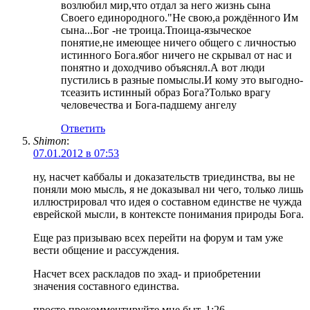
возлюбил мир,что отдал за него жизнь сына
Своего единородного."Не свою,а рождённого Им
сына...Бог -не троица.Тпоица-языческое
понятие,не имеющее ничего общего с личностью
истинного Бога.ябог ничего не скрывал от нас и
понятно и доходчиво объяснял.А вот люди
пустились в разные помыслы.И кому это выгодно-
тсеазить истинный образ Бога?Только врагу
человечества и Бога-падшему ангелу
Ответить
Shimon
:
07.01.2012 в 07:53
ну, насчет каббалы и доказательств триединства, вы не
поняли мою мысль, я не доказывал ни чего, только лишь
иллюстрировал что идея о составном единстве не чужда
еврейской мысли, в контексте понимания природы Бога.
Еще раз призываю всех перейти на форум и там уже
вести общение и рассуждения.
Насчет всех раскладов по эхад- и приобретении
значения составного единства.
просто прокомментируйте мне быт. 1:26