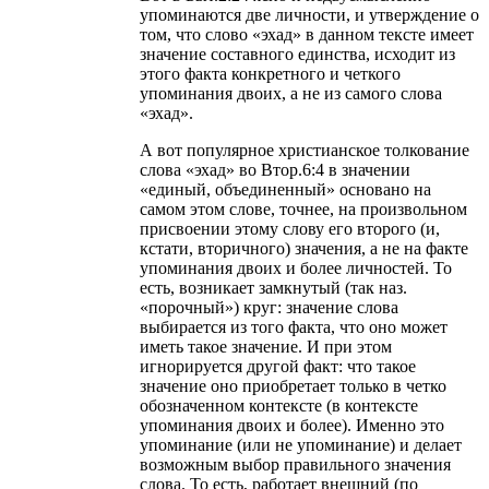
упоминаются две личности, и утверждение о
том, что слово «эхад» в данном тексте имеет
значение составного единства, исходит из
этого факта конкретного и четкого
упоминания двоих, а не из самого слова
«эхад».
А вот популярное христианское толкование
слова «эхад» во Втор.6:4 в значении
«единый, объединенный» основано на
самом этом слове, точнее, на произвольном
присвоении этому слову его второго (и,
кстати, вторичного) значения, а не на факте
упоминания двоих и более личностей. То
есть, возникает замкнутый (так наз.
«порочный») круг: значение слова
выбирается из того факта, что оно может
иметь такое значение. И при этом
игнорируется другой факт: что такое
значение оно приобретает только в четко
обозначенном контексте (в контексте
упоминания двоих и более). Именно это
упоминание (или не упоминание) и делает
возможным выбор правильного значения
слова. То есть, работает внешний (по