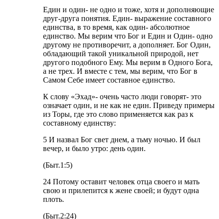
Един и один- не одно и тоже, хотя и дополняющие
друг-друга понятия. Един- выражение составного
единства, в то время, как один- абсолютное
единство. Мы верим что Бог и Един и Один- одно
другому не противоречит, а дополняет. Бог Один,
обладающий такой уникальной природой, нет
другого подобного Ему. Мы верим в Одного Бога,
а не трех. И вместе с тем, мы верим, что Бог в
Самом Себе имеет составное единство.
К слову «Эхад»- очень часто люди говорят- это
означает один, и не как не един. Приведу примеры
из Торы, где это слово применяется как раз к
составному единству:
5 И назвал Бог свет днем, а тьму ночью. И был
вечер, и было утро: день один.
(Быт.1:5)
24 Потому оставит человек отца своего и мать
свою и прилепится к жене своей; и будут одна
плоть.
(Быт.2:24)