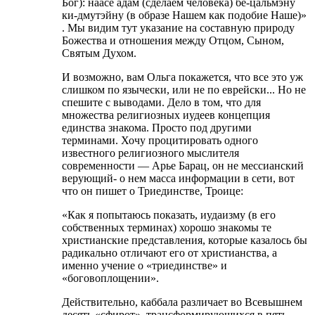
Бог): наасе адам (сделаем человека) бе-цальмэну
ки-дмутэйну (в образе Нашем как подобие Наше)»
. Мы видим тут указание на составную природу
Божества и отношения между Отцом, Сыном,
Святым Духом.
И возможно, вам Ольга покажется, что все это уж
слишком по язычески, или не по еврейски... Но не
спешите с выводами. Дело в том, что для
множества религиозных иудеев концепция
единства знакома. Просто под другими
терминами. Хочу процитировать одного
известного религиозного мыслителя
современности — Арье Барац, он не мессианский
верующий- о нем масса информации в сети, вот
что он пишет о Триединстве, Троице:
«Как я попытаюсь показать, иудаизму (в его
собственных терминах) хорошо знакомы те
христианские представления, которые казалось бы
радикально отличают его от христианства, а
именно учение о «триединстве» и
«боговоплощении».
Действительно, каббала различает во Всевышнем
десять «сфирот», трансформирующихся в пять