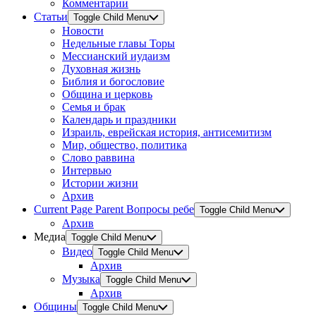
Комментарии
Статьи
Toggle Child Menu
Новости
Недельные главы Торы
Мессианский иудаизм
Духовная жизнь
Библия и богословие
Община и церковь
Семья и брак
Календарь и праздники
Израиль, еврейская история, антисемитизм
Мир, общество, политика
Слово раввина
Интервью
Истории жизни
Архив
Current Page Parent
Вопросы ребе
Toggle Child Menu
Архив
Медиа
Toggle Child Menu
Видео
Toggle Child Menu
Архив
Музыка
Toggle Child Menu
Архив
Общины
Toggle Child Menu