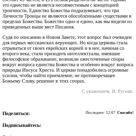
это единство не является несовместимым с концепцией
троичности. Единство Божества подразумевает, что три
Личности Троицы не являются обособленными существами в
пределах Божества. Божество одно и едино, как мы видели из
приведенных выше мест Писания.
Судя по описанию в Новом Завете, этот вопрос был очевиден
для первых мессианских верующих. Но когда церковь стала
отрываться от своих еврейских корней и в нее, начиная со
второго века, стали приходить интеллектуалы, имевшие
философское образование, возникли ожесточенные споры
вокруг вопроса единства Божества и особенно вокруг вопроса
природы Иисуса Христа. И церкви понадобились огромные
усилия, чтобы найти приемлемое, не противоречащее
Божьему Слову, решение в этих спорах.
С уважением, И. Русняк.
Пожертвовать
Последнее: 12.07.
Спасибо!
Поделиться:
Подписывайтесь: