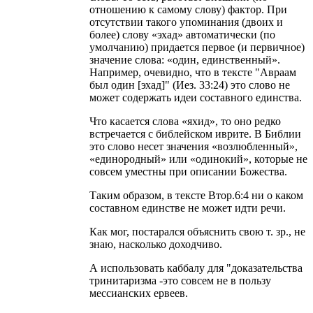
отношению к самому слову) фактор. При
отсутствии такого упоминания (двоих и
более) слову «эхад» автоматически (по
умолчанию) придается первое (и первичное)
значение слова: «один, единственный».
Например, очевидно, что в тексте "Авраам
был один [эхад]" (Иез. 33:24) это слово не
может содержать идеи составного единства.
Что касается слова «яхид», то оно редко
встречается с библейском иврите. В Библии
это слово несет значения «возлюбленный»,
«единородный» или «одинокий», которые не
совсем уместны при описании Божества.
Таким образом, в тексте Втор.6:4 ни о каком
составном единстве не может идти речи.
Как мог, постарался объяснить свою т. зр., не
знаю, насколько доходчиво.
А использовать каббалу для "доказательства
тринитаризма -это совсем не в пользу
мессианских ервеев.