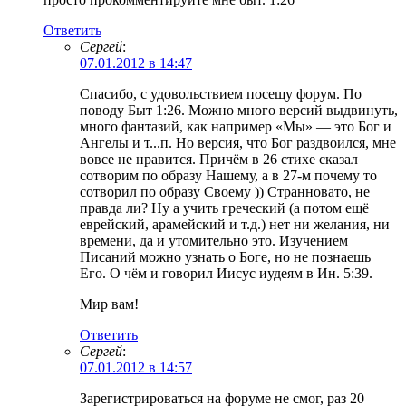
Ответить
Сергей
:
07.01.2012 в 14:47
Спасибо, с удовольствием посещу форум. По
поводу Быт 1:26. Можно много версий выдвинуть,
много фантазий, как например «Мы» — это Бог и
Ангелы и т...п. Но версия, что Бог раздвоился, мне
вовсе не нравится. Причём в 26 стихе сказал
сотворим по образу Нашему, а в 27-м почему то
сотворил по образу Своему )) Странновато, не
правда ли? Ну а учить греческий (а потом ещё
еврейский, арамейский и т.д.) нет ни желания, ни
времени, да и утомительно это. Изучением
Писаний можно узнать о Боге, но не познаешь
Его. О чём и говорил Иисус иудеям в Ин. 5:39.
Мир вам!
Ответить
Сергей
:
07.01.2012 в 14:57
Зарегистрироваться на форуме не смог, раз 20