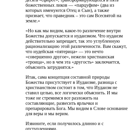
божественных ликов — «парцуфим» (два из
которых именуются Отец и Сын), а также
признает, что праведник – это сам Всесвятой на
земле.»
«Но как мы видим, какое-то различение внутри
Божества допускается и иудаизмом. Что иудаизм
действительно запрещает, так это углубленную
рационализацию этой различенности. Вам скажут,
что иудейская «пятерица» — это нечто
«совершенно другое», нежели христианская
«троица», но в чем эта «другость» заключается,
объяснить затруднятся.»
Итак, сама концепция составной природы
Божества присутствует в Иудаизме, разница с
христианством состоит в том, что Иудаизм не
ставил целью, все логически объяснить. И мы
тоже не стремимся все разложить на
составляющие, развесить ярлычки и
препарировать Бога. Мы видим в Слове основание
для веры и мы верим.
Извините, если получилось длинно и с
отступлениями.