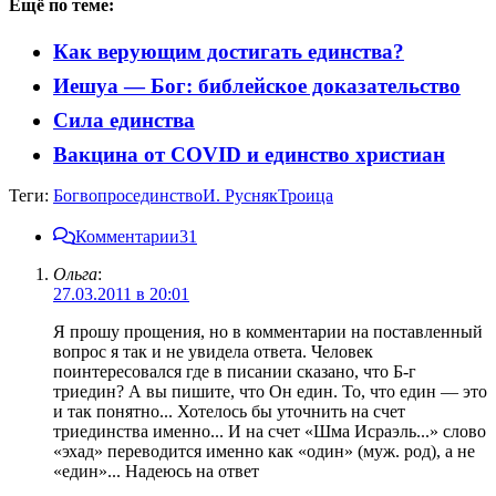
Ещё по теме:
Как верующим достигать единства?
Иешуа — Бог: библейское доказательство
Сила единства
Вакцина от COVID и единство христиан
Теги:
Бог
вопрос
единство
И. Русняк
Троица
Комментарии
31
Ольга
:
27.03.2011 в 20:01
Я прошу прощения, но в комментарии на поставленный
вопрос я так и не увидела ответа. Человек
поинтересовался где в писании сказано, что Б-г
триедин? А вы пишите, что Он един. То, что един — это
и так понятно... Хотелось бы уточнить на счет
триединства именно... И на счет «Шма Исраэль...» слово
«эхад» переводится именно как «один» (муж. род), а не
«един»... Надеюсь на ответ