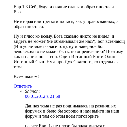
Евр.1:3 Сей, будучи сияние славы и образ ипостаси
Его...
Не вторая или третья ипостась, как у православных, а
образ ипостаси.
Ну и плюс ко всему, Бога сказано никто не видел, и
видеть не может (не обманывали же нас?), Бог всезнающ
(Иисус не знает о часе том), ну и наверное Бог
человеком то не может быть, по определению? Поэтому
как и написано — есть Один Истинный Бог и Один
Истинный Сын. Ну а про Дух Святости, то отдельная
тема.
Всем шалом!
Ответить
Shimon
:
06.01.2012 в 21:58
Данная тема не раз поднималась на различных
форумах и было бы хорошо и нам выйти на наш
форум и там об этом всем поговорить
насчет Евр. 1- не плохо бы знакомиться с