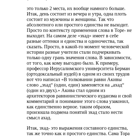
это только 2 места, их вообще намного больше.
Итак, день состоит из вечера и утра, одна плоть
состоит из мужчины и женщины. Так что
абсолютного или простого единства не выходит.
Просто по контексту применения слова в Торе- не
выходит. На самом деле «эхад» имеет в себе
разные оттенки и единства и одиночества, так
сказать. Просто, в какой-то момент человеческой
истории разные учители стали подчеркивать
только одну грань значения слова. В зависимости,
от того, как кому выгодно было. К примеру,
профессор Иерусалимского университета Берман
(ортодоксальный иудей) в одном из своих трудов
вот что написал «В толковании равви Акивы
слово „эхад“ (один, един) заменяется на „ахад“
(один из двух).» Акива стал одним из
архитекторов раввинистического иудаизма и свой
комментарий и понимание этого слова узаконил,
как единственно верное. таким образом,
произошла подмена понятий эхад стало нести
смысл ахад.
Итак, эхад- это выражения составного единства,
так же точно как и простого единства. Сама Тора