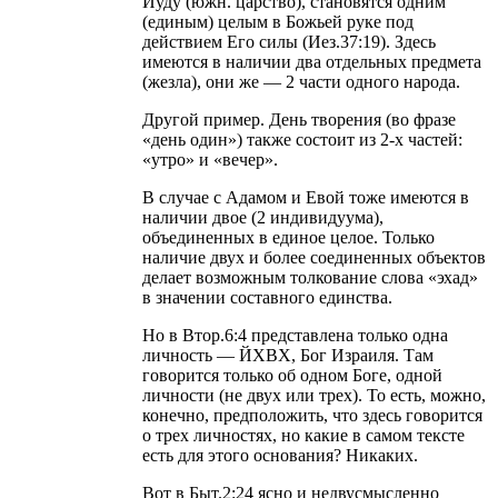
Иуду (южн. царство), становятся одним
(единым) целым в Божьей руке под
действием Его силы (Иез.37:19). Здесь
имеются в наличии два отдельных предмета
(жезла), они же — 2 части одного народа.
Другой пример. День творения (во фразе
«день один») также состоит из 2-х частей:
«утро» и «вечер».
В случае с Адамом и Евой тоже имеются в
наличии двое (2 индивидуума),
объединенных в единое целое. Только
наличие двух и более соединенных объектов
делает возможным толкование слова «эхад»
в значении составного единства.
Но в Втор.6:4 представлена только одна
личность — ЙХВХ, Бог Израиля. Там
говорится только об одном Боге, одной
личности (не двух или трех). То есть, можно,
конечно, предположить, что здесь говорится
о трех личностях, но какие в самом тексте
есть для этого основания? Никаких.
Вот в Быт.2:24 ясно и недвусмысленно