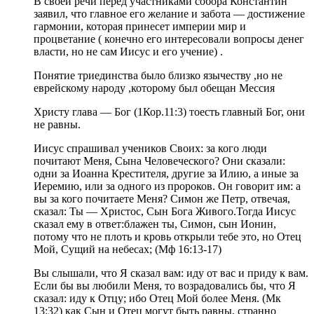
В своей речи перед участниками собора Константин
заявил, что главное его желание и забота — достижение
гармонии, которая принесет империи мир и
процветание ( конечно его интересовали вопросы денег
власти, но не сам Иисус и его учение) .
Понятие триединства было близко язычеству ,но не
еврейскому народу ,которому был обещан Мессия
Христу глава — Бог (1Кор.11:3) тоесть главный Бог, они
не равны.
Иисус спрашивал учеников Своих: за кого люди
почитают Меня, Сына Человеческого? Они сказали:
одни за Иоанна Крестителя, другие за Илию, а иные за
Иеремию, или за одного из пророков. Он говорит им: а
вы за кого почитаете Меня? Симон же Петр, отвечая,
сказал: Ты — Христос, Сын Бога Живого.Тогда Иисус
сказал ему в ответ:блажен ты, Симон, сын Ионин,
потому что не плоть и кровь открыли тебе это, но Отец
Мой, Сущий на небесах; (Мф 16:13-17)
Вы слышали, что Я сказал вам: иду от вас и приду к вам.
Если бы вы любили Меня, то возрадовались бы, что Я
сказал: иду к Отцу; ибо Отец Мой более Меня. (Мк
13:32) как Сын и Отец могут быть равны, странно