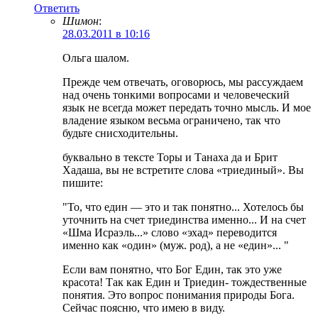
Ответить
Шимон
:
28.03.2011 в 10:16
Ольга шалом.
Прежде чем отвечать, оговорюсь, мы рассуждаем
над очень тонкими вопросами и человеческий
язык не всегда может передать точно мысль. И мое
владение языком весьма ограничено, так что
будьте снисходительны.
буквально в тексте Торы и Танаха да и Брит
Хадаша, вы не встретите слова «триединый». Вы
пишите:
"То, что един — это и так понятно... Хотелось бы
уточнить на счет триединства именно... И на счет
«Шма Исраэль...» слово «эхад» переводится
именно как «один» (муж. род), а не «един»... "
Если вам понятно, что Бог Един, так это уже
красота! Так как Един и Триедин- тождественные
понятия. Это вопрос понимания природы Бога.
Сейчас поясню, что имею в виду.