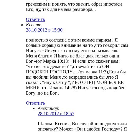
греческим и понять, что значит, образ ипостаси
Его, ну, так для начала разговора...
Ответить
Ксения
:
28.10.2012 в 15:30
полностью согласна с этим комментарием . Я
больше обращаю внимание на то ,что говорил сам
Иисус : «Иисус сказал ему :что ты называешь
Меня благим ?Никто не благ ,как только один
Бог.»(от Марка 10:18) , И если кто скажет вам :
"что вы это делаете ? ",отвечайте что ОН
ПОДОБЕН ГОСПОДУ ...,(от марка 11:3),Если бы
вы любили Меня ,то возрадовались бы ,что Я
сказал : "иду к Отцу ";ИБО ОТЕЦ МОЙ БОЛЕЕ
МЕНЯ .(от Иоанна14:28) Иисус господь подобен
Богу ,но не Бог .
Ответить
Александр
:
28.10.2012 в 18:57
Шалом! Ксения, Вы случайно не допустили
опечатку? Может «Он надобен Господу»? Я