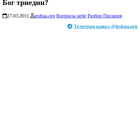
Бог триедин?
27.03.2011
ieshua.org
Вопросы ребе
Разбор Писания
Телеграм канал @ieshua.org