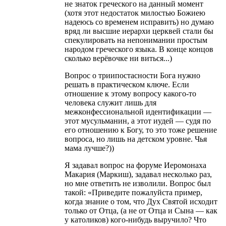
не знаток греческого на данный момент
(хотя этот недостаток милостью Божиею
надеюсь со временем исправить) но думаю
вряд ли высшие иерархи церквей стали бы
спекулировать на непонимании простым
народом греческого языка. В конце концов
сколько верёвочке ни виться...)
Вопрос о триипостасности Бога нужно
решать в практическом ключе. Если
отношение к этому вопросу какого-то
человека служит лишь для
межконфессиональной идентификации —
этот мусульманин, а этот иудей — судя по
его отношению к Богу, то это тоже решение
вопроса, но лишь на детском уровне. Чья
мама лучше?))
Я задавал вопрос на форуме Иеромонаха
Макария (Маркиш), задавал несколько раз,
но мне ответить не изволили. Вопрос был
такой: «Приведите пожалуйста пример,
когда знание о том, что Дух Святой исходит
только от Отца, (а не от Отца и Сына — как
у католиков) кого-нибудь выручило? Что