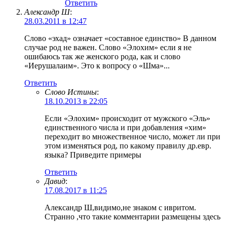
Ответить
Александр Ш
:
28.03.2011 в 12:47
Слово «эхад» означает «составное единство» В данном
случае род не важен. Слово «Элохим» если я не
ошибаюсь так же женского рода, как и слово
«Иерушалаим». Это к вопросу о «Шма»...
Ответить
Слово Истины
:
18.10.2013 в 22:05
Если «Элохим» происходит от мужского «Эль»
единственного числа и при добавления «хим»
переходит во множественное число, может ли при
этом изменяться род, по какому правилу др.евр.
языка? Приведите примеры
Ответить
Давид
:
17.08.2017 в 11:25
Александр Ш,видимо,не знаком с ивритом.
Странно ,что такие комментарии размещены здесь