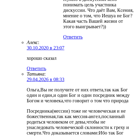
понимать цель участника
дискуссии. Что даёт Вам, Ксения,
мнение о том, что Иешуа не Бог?
Какая часть Вашей жизни от
этого выигрывает?))
Ответить
Алекс
:
30.10.2020 в 23:07
хорошо сказал
Ответить
Татьяна
:
29.04.2026 в 08:33
Ольга,Вы не получите от них ответа,так как Бог
один и един,и один Бог и один посредник между
Богом и человека,что говорит о том что природа
Посредника(мессии) тоже не человеческая и не
божественная,так как мессия-ангел,посланный
родиться человеком от девы,чтобы не
унаследовать человеческой склонности к греху и
смерти.Что доказывается словами:Ибо так Бог