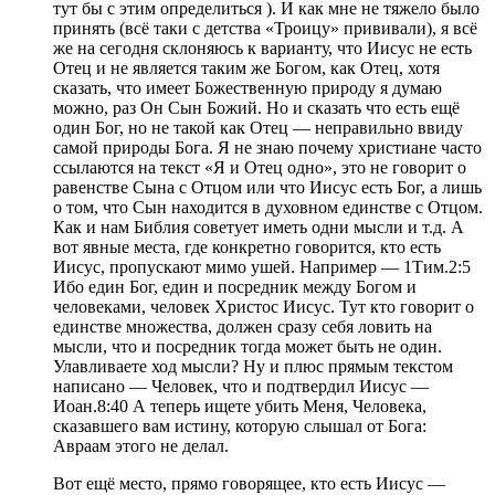
тут бы с этим определиться ). И как мне не тяжело было
принять (всё таки с детства «Троицу» прививали), я всё
же на сегодня склоняюсь к варианту, что Иисус не есть
Отец и не является таким же Богом, как Отец, хотя
сказать, что имеет Божественную природу я думаю
можно, раз Он Сын Божий. Но и сказать что есть ещё
один Бог, но не такой как Отец — неправильно ввиду
самой природы Бога. Я не знаю почему христиане часто
ссылаются на текст «Я и Отец одно», это не говорит о
равенстве Сына с Отцом или что Иисус есть Бог, а лишь
о том, что Сын находится в духовном единстве с Отцом.
Как и нам Библия советует иметь одни мысли и т.д. А
вот явные места, где конкретно говорится, кто есть
Иисус, пропускают мимо ушей. Например — 1Тим.2:5
Ибо един Бог, един и посредник между Богом и
человеками, человек Христос Иисус. Тут кто говорит о
единстве множества, должен сразу себя ловить на
мысли, что и посредник тогда может быть не один.
Улавливаете ход мысли? Ну и плюс прямым текстом
написано — Человек, что и подтвердил Иисус —
Иоан.8:40 А теперь ищете убить Меня, Человека,
сказавшего вам истину, которую слышал от Бога:
Авраам этого не делал.
Вот ещё место, прямо говорящее, кто есть Иисус —