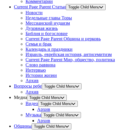
Комментарии
Current Page Parent
Статьи
Toggle Child Menu
Новости
Недельные главы Торы
Мессианский иудаизм
Духовная жизнь
Библия и богословие
Current Page Parent
Община и церковь
Семья и брак
Календарь и праздники
Израиль, еврейская история, антисемитизм
Current Page Parent
Мир, общество, политика
Слово раввина
Интервью
Истории жизни
Архив
Вопросы ребе
Toggle Child Menu
Архив
Медиа
Toggle Child Menu
Видео
Toggle Child Menu
Архив
Музыка
Toggle Child Menu
Архив
Общины
Toggle Child Menu