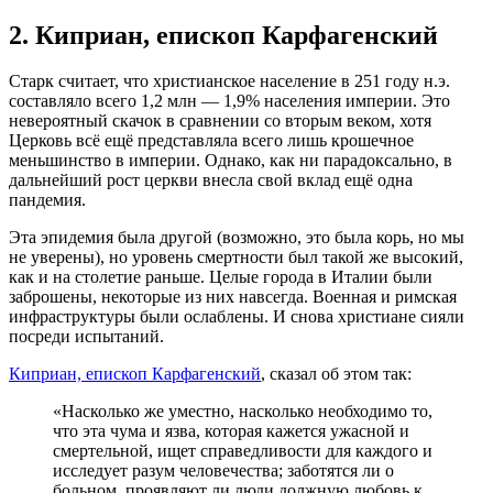
2. Киприан, епископ Карфагенский
Старк считает, что христианское население в 251 году н.э.
составляло всего 1,2 млн — 1,9% населения империи. Это
невероятный скачок в сравнении со вторым веком, хотя
Церковь всё ещё представляла всего лишь крошечное
меньшинство в империи. Однако, как ни парадоксально, в
дальнейший рост церкви внесла свой вклад ещё одна
пандемия.
Эта эпидемия была другой (возможно, это была корь, но мы
не уверены), но уровень смертности был такой же высокий,
как и на столетие раньше. Целые города в Италии были
заброшены, некоторые из них навсегда. Военная и римская
инфраструктуры были ослаблены. И снова христиане сияли
посреди испытаний.
Киприан, епископ Карфагенский
, сказал об этом так:
«Насколько же уместно, насколько необходимо то,
что эта чума и язва, которая кажется ужасной и
смертельной, ищет справедливости для каждого и
исследует разум человечества; заботятся ли о
больном, проявляют ли люди должную любовь к