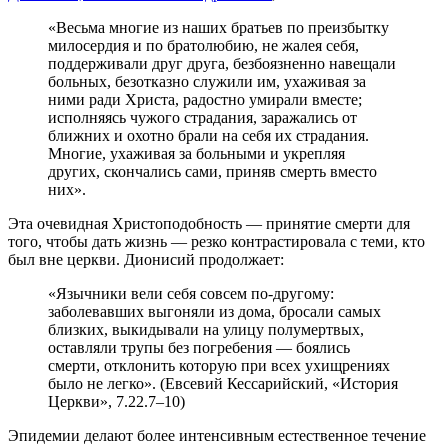
«Весьма многие из наших братьев по преизбытку
милосердия и по братолюбию, не жалея себя,
поддерживали друг друга, безбоязненно навещали
больных, безотказно служили им, ухаживая за
ними ради Христа, радостно умирали вместе;
исполняясь чужого страдания, заражались от
ближних и охотно брали на себя их страдания.
Многие, ухаживая за больными и укрепляя
других, скончались сами, приняв смерть вместо
них».
Эта очевидная Христоподобность — принятие смерти для
того, чтобы дать жизнь — резко контрастировала с теми, кто
был вне церкви. Дионисий продолжает:
«Язычники вели себя совсем по-другому:
заболевавших выгоняли из дома, бросали самых
близких, выкидывали на улицу полумертвых,
оставляли трупы без погребения — боялись
смерти, отклонить которую при всех ухищрениях
было не легко». (Евсевий Кессарийский, «История
Церкви», 7.22.7–10)
Эпидемии делают более интенсивным естественное течение