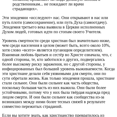
родственникам... не покидают ли врачи
страдающих».
Эти эпидемии «исследуют» нас. Они открывают в нас или
путь плоти (самосохранение), или путь Духа (самоотдачу).
Эпидемия третьего века выявила в Церкви исполненных
Духом людей, готовых идти по стопам своего Учителя.
Уровень смертности среди христиан был значительно ниже,
чем среди населения в целом (может быть, всего около 10%,
хотя слово «всего» является пугающим определителем).
Взаимная любовь братьев и сестёр во Христе означала, что, с
одной стороны, те, кто заботился о других, подвергались
более высокому риску заражения, но с другой стороны, у
инфицированных был больший уровень выживаемости. Когда
эти христиане делали себя уязвимыми для смерти, они по
сути обретали жизнь. Как только эпидемия прошла, христиане
стали сильнее. Они были сильнее как часть общества,
поскольку большая часть из них выжила. Они были более
устойчивыми, потому что у них была твёрдая надежда пред
лицом смерти. И они были сильнее как сообщества из-за
возникших между ними более тесных связей в результате
совместно пережитых страданий.
Если вы хотите знать, как христианство превратилось из