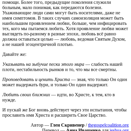
помощи. Более того, предыдущие поколения служили
больным, мало понимая, как передаются болезни.
Ухаживающие люди сами могут быть носителями, даже не
имея симптомов. В таких случаях самоизоляция может быть
наибольшим проявлением любви, больше, чем инфицировать
тех, кого мы пытаемся любить. Хотя проявление любви может
выглядеть по-разному в разные эпохи, любовь всё равно
должна оставаться целью — любовь, ведомая Святым Духом,
а не нашей эгоцентричной плотью.
Давайте же:
Указывать на зыбучие пески этого мира
— слабость нашей
плоти, нестабильность рынков и то, что мы все смертны.
Проповедовать и ценить Христа
— зная, что только Он один
может выдержать бури, и только Он один выдержит.
Любить своих ближних
— идти, во Христе, к тем, кто в
нужде.
И пускай же Бог вновь действует через эти испытания, чтобы
прославить имя Христа и расширить Свое Царство.
Автор —
Глен Скривенер
/
thegospelcoalition.org
Перевод —
Анна Иващенко
для
ieshua.org