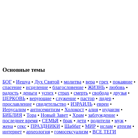
Основные темы
БОГ
•
Иешуа
•
Дух Святой
•
молитва
•
вера
•
грех
•
покаяние
•
спасение
•
исцеление
•
благословение
•
ЖИЗНЬ
•
любовь
•
радость
•
деньги
•
успех
•
страх
•
смерть
•
свобода
•
друзья
•
ЦЕРКОВЬ
•
верующие
•
служение
•
пастор
•
лидер
•
прославление
•
свидетельство
•
ИЗРАИЛЬ
•
евреи
•
Иерусалим
•
антисемитизм
•
Холокост
•
алия
•
иудаизм
•
БИБЛИЯ
•
Тора
•
Новый Завет
•
Храм
•
заблуждение
•
последнее время
•
СЕМЬЯ
•
брак
•
дети
•
родители
•
муж
•
жена
•
секс
•
ПРАЗДНИКИ
•
Шаббат
•
МИР
•
ислам
•
атеизм
•
интернет
•
археология
•
гомосексуализм
•
ВСЕ ТЕГИ