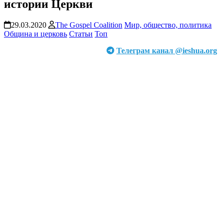
истории Церкви
29.03.2020
The Gospel Coalition
Мир, общество, политика
Община и церковь
Статьи
Топ
Телеграм канал @ieshua.org