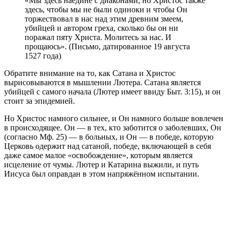
«Мы здесь наедине с диаконами, но Христос также
здесь, чтобы мы не были одиноки и чтобы Он
торжествовал в нас над этим древним змеем,
убийцей и автором греха, сколько бы он ни
поражал пяту Христа. Молитесь за нас. И
прощаюсь». (Письмо, датированное 19 августа
1527 года)
Обратите внимание на то, как Сатана и Христос
вырисовываются в мышлении Лютера. Сатана является
убийцей с самого начала (Лютер имеет ввиду Быт. 3:15), и он
стоит за эпидемией.
Но Христос намного сильнее, и Он намного больше вовлечен
в происходящее. Он — в тех, кто заботится о заболевших, Он
(согласно Мф. 25) — в больных, и Он — в победе, которую
Церковь одержит над сатаной, победе, включающей в себя
даже самое малое «освобождение», которым является
исцеление от чумы. Лютер и Катарина выжили, и путь
Иисуса был оправдан в этом напряжённом испытании.