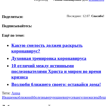
Пожертвовать
Последнее: 12.07.
Спасибо!
Поделиться:
Подписывайтесь:
Ещё по теме:
Какую смелость должен раскрыть
коронавирус?
Духовная тренировка коронавируса
10 отличий между истинными
последователями Христа и миром во время
кризиса
Возлюби ближнего своего: оставайся дома!
Теги:
Анна
Иващенко
ближний
болезнь
верующие
вирус
евангелие
жизнь
Иеш