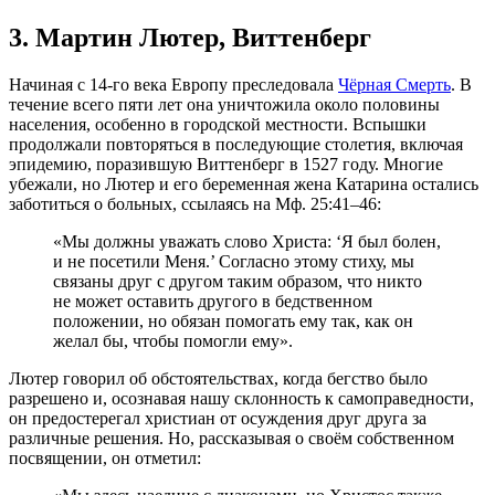
3. Мартин Лютер, Виттенберг
Начиная с 14-го века Европу преследовала
Чёрная Смерть
. В
течение всего пяти лет она уничтожила около половины
населения, особенно в городской местности. Вспышки
продолжали повторяться в последующие столетия, включая
эпидемию, поразившую Виттенберг в 1527 году. Многие
убежали, но Лютер и его беременная жена Катарина остались
заботиться о больных, ссылаясь на Мф. 25:41–46:
«Мы должны уважать слово Христа: ‘Я был болен,
и не посетили Меня.’ Согласно этому стиху, мы
связаны друг с другом таким образом, что никто
не может оставить другого в бедственном
положении, но обязан помогать ему так, как он
желал бы, чтобы помогли ему».
Лютер говорил об обстоятельствах, когда бегство было
разрешено и, осознавая нашу склонность к самоправедности,
он предостерегал христиан от осуждения друг друга за
различные решения. Но, рассказывая о своём собственном
посвящении, он отметил: