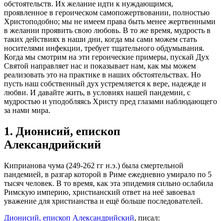
обстоятельств. Их желание идти к нуждающимся,
проявленное в героическом самопожертвовании, полностью
Христоподобно; мы не имеем права быть менее жертвенными
в желании проявить свою любовь. В то же время, мудрость в
таких действиях в наши дни, когда мы сами можем стать
носителями инфекции, требует тщательного обдумывания.
Когда мы смотрим на эти героические примеры, пускай Дух
Святой направляет нас и показывает нам, как мы можем
реализовать это на практике в наших обстоятельствах. Но
пусть наш собственный дух устремляется к вере, надежде и
любви. И давайте жить, в условиях нашей пандемии, с
мудростью и уподобляясь Христу пред глазами наблюдающего
за нами мира.
1. Дионисий, епископ
Александрийский
Киприанова чума (249-262 гг н.э.) была смертельной
пандемией, в разгар которой в Риме ежедневно умирало по 5
тысяч человек. В то время, как эта эпидемия сильно ослабила
Римскую империю, христианский ответ на неё завоевал
уважение для христианства и ещё больше последователей.
Дионисий, епископ Александрийский
, писал: