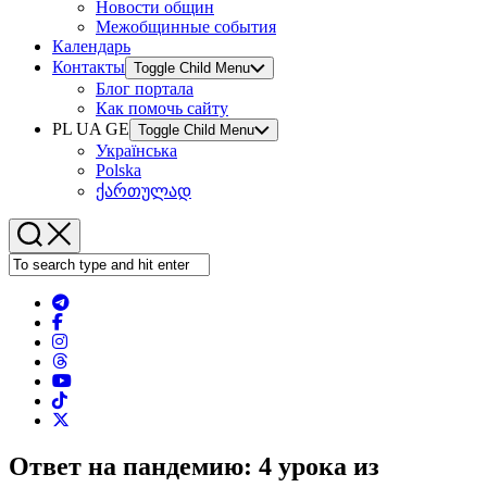
Новости общин
Межобщинные события
Календарь
Контакты
Toggle Child Menu
Блог портала
Как помочь сайту
PL UA GE
Toggle Child Menu
Українська
Polska
ქართულად
Ответ на пандемию: 4 урока из