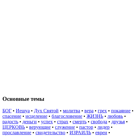
Основные темы
БОГ
•
Иешуа
•
Дух Святой
•
молитва
•
вера
•
грех
•
покаяние
•
спасение
•
исцеление
•
благословение
•
ЖИЗНЬ
•
любовь
•
радость
•
деньги
•
успех
•
страх
•
смерть
•
свобода
•
друзья
•
ЦЕРКОВЬ
•
верующие
•
служение
•
пастор
•
лидер
•
прославление
•
свидетельство
•
ИЗРАИЛЬ
•
евреи
•