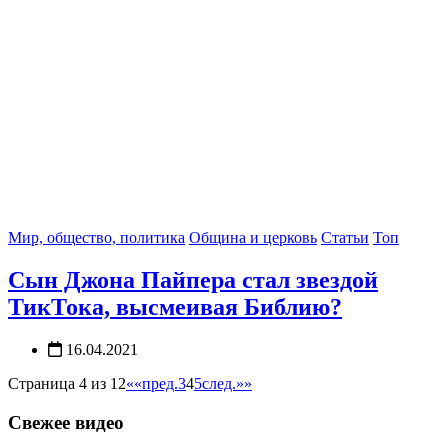
Мир, общество, политика
Община и церковь
Статьи
Топ
Сын Джона Пайпера стал звездой
ТикТока, высмеивая Библию?
16.04.2021
Страница 4 из 12
««
пред.
3
4
5
след.
»»
Свежее видео