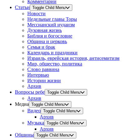
Комментарии
Статьи
Toggle Child Menu
Новости
Недельные главы Торы
Мессианский иудаизм
Духовная жизнь
Библия и богословие
Община и церковь
Семья и брак
Календарь и праздники
Израиль, еврейская история, антисемитизм
Мир, общество, политика
Слово раввина
Интервью
Истории жизни
Архив
Вопросы ребе
Toggle Child Menu
Архив
Медиа
Toggle Child Menu
Видео
Toggle Child Menu
Архив
Музыка
Toggle Child Menu
Архив
Общины
Toggle Child Menu