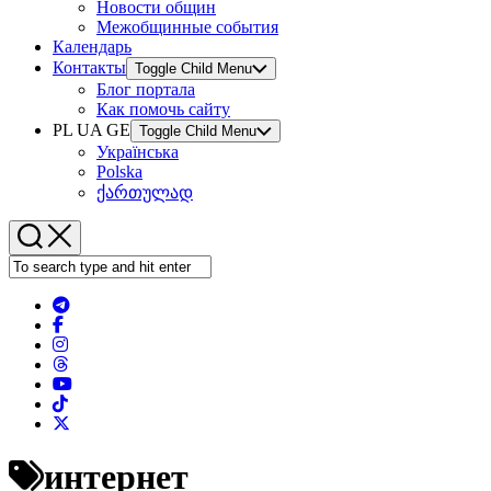
Новости общин
Межобщинные события
Календарь
Контакты
Toggle Child Menu
Блог портала
Как помочь сайту
PL UA GE
Toggle Child Menu
Українська
Polska
ქართულად
интернет