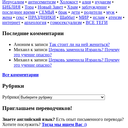
Иерусалим
•
антисемитизм
•
Холокост
•
алия
•
иудаизм
•
БИБЛИЯ
•
Тора
•
Новый Завет
•
Храм
•
заблуждение
•
последнее время
•
СЕМЬЯ
•
брак
•
дети
•
родители
•
муж
•
жена
•
секс
•
ПРАЗДНИКИ
•
Шаббат
•
МИР
•
ислам
•
атеизм
•
интернет
•
археология
•
гомосексуализм
•
ВСЕ ТЕГИ
Последние комментарии
Аноним
к записи
Так стоит ли на ней жениться?
Михаил
к записи
Церковь заменила Израиль? Почему
это учение опасно?
Михаил
к записи
Церковь заменила Израиль? Почему
это учение опасно?
Все комментарии
Рубрики
Рубрики
Приглашаем переводчиков!
Знаете английский язык?
Есть опыт письменного перевода?
Хотите послужить?
Тогда мы ищем Вас :)