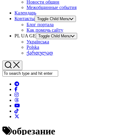
Новости общин
Межобщинные события
Календарь
Контакты
Toggle Child Menu
Блог портала
Как помочь сайту
PL UA GE
Toggle Child Menu
Українська
Polska
ქართულად
обрезание