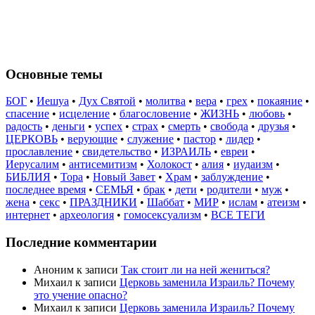
Основные темы
БОГ
•
Иешуа
•
Дух Святой
•
молитва
•
вера
•
грех
•
покаяние
•
спасение
•
исцеление
•
благословение
•
ЖИЗНЬ
•
любовь
•
радость
•
деньги
•
успех
•
страх
•
смерть
•
свобода
•
друзья
•
ЦЕРКОВЬ
•
верующие
•
служение
•
пастор
•
лидер
•
прославление
•
свидетельство
•
ИЗРАИЛЬ
•
евреи
•
Иерусалим
•
антисемитизм
•
Холокост
•
алия
•
иудаизм
•
БИБЛИЯ
•
Тора
•
Новый Завет
•
Храм
•
заблуждение
•
последнее время
•
СЕМЬЯ
•
брак
•
дети
•
родители
•
муж
•
жена
•
секс
•
ПРАЗДНИКИ
•
Шаббат
•
МИР
•
ислам
•
атеизм
•
интернет
•
археология
•
гомосексуализм
•
ВСЕ ТЕГИ
Последние комментарии
Аноним
к записи
Так стоит ли на ней жениться?
Михаил
к записи
Церковь заменила Израиль? Почему
это учение опасно?
Михаил
к записи
Церковь заменила Израиль? Почему