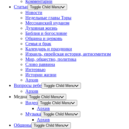
Комментарии
Статьи
Toggle Child Menu
Новости
Недельные главы Торы
Мессианский иудаизм
Духовная жизнь
Библия и богословие
Община и церковь
Семья и брак
Календарь и праздники
Израиль, еврейская история, антисемитизм
Мир, общество, политика
Слово раввина
Интервью
Истории жизни
Архив
Вопросы ребе
Toggle Child Menu
Архив
Медиа
Toggle Child Menu
Видео
Toggle Child Menu
Архив
Музыка
Toggle Child Menu
Архив
Общины
Toggle Child Menu