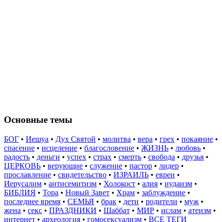
Основные темы
БОГ
•
Иешуа
•
Дух Святой
•
молитва
•
вера
•
грех
•
покаяние
•
спасение
•
исцеление
•
благословение
•
ЖИЗНЬ
•
любовь
•
радость
•
деньги
•
успех
•
страх
•
смерть
•
свобода
•
друзья
•
ЦЕРКОВЬ
•
верующие
•
служение
•
пастор
•
лидер
•
прославление
•
свидетельство
•
ИЗРАИЛЬ
•
евреи
•
Иерусалим
•
антисемитизм
•
Холокост
•
алия
•
иудаизм
•
БИБЛИЯ
•
Тора
•
Новый Завет
•
Храм
•
заблуждение
•
последнее время
•
СЕМЬЯ
•
брак
•
дети
•
родители
•
муж
•
жена
•
секс
•
ПРАЗДНИКИ
•
Шаббат
•
МИР
•
ислам
•
атеизм
•
интернет
•
археология
•
гомосексуализм
•
ВСЕ ТЕГИ