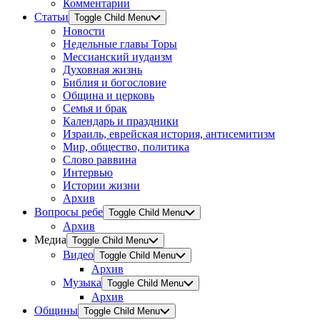
Комментарии
Статьи
Toggle Child Menu
Новости
Недельные главы Торы
Мессианский иудаизм
Духовная жизнь
Библия и богословие
Община и церковь
Семья и брак
Календарь и праздники
Израиль, еврейская история, антисемитизм
Мир, общество, политика
Слово раввина
Интервью
Истории жизни
Архив
Вопросы ребе
Toggle Child Menu
Архив
Медиа
Toggle Child Menu
Видео
Toggle Child Menu
Архив
Музыка
Toggle Child Menu
Архив
Общины
Toggle Child Menu