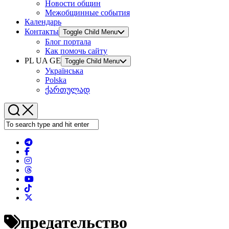
Новости общин
Межобщинные события
Календарь
Контакты
Toggle Child Menu
Блог портала
Как помочь сайту
PL UA GE
Toggle Child Menu
Українська
Polska
ქართულად
предательство