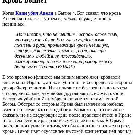
Кровь вопиёт
Когда
Каин убил Авеля
в Бытие 4, Бог сказал, что кровь
Авеля «вопила». Сама земля,
адама
, осуждает кровь
невинных.
«Вот шесть, что ненавидит Господь, даже семь,
что мерзость душе Его: глаза гордые, язык
лживый и руки, проливающие кровь невинную,
сердце, кующее злые замыслы, ноги, быстро
бегущие к злодейству, лжесвидетель,
наговаривающий ложь и сеющий раздор между
братьями» (Притчи 6:16-19).
В это время конфликтов мы видим много лжи, кровавой
клеветы на Израиль, а также убийства и беспредел со стороны
дикарей-террористов. Израильтяне не безгрешны, во всяком
случае, не больше, чем любая другая нация, но жестокость
массовых убийств 7 октября не останется незамеченной
Богом. Обстрел со стороны Ирана был замечен на небесах,
вместе со всеми, кто его одобрил. Возможно, это никак не
связано, но на следующий день после иранской атаки в Иране
и во всем регионе разразились ужасные штормы. В Ормузе
наводнения привели к тому, что было внешне похоже на реку
крови. Такой цвет обусловлен высокой концентрацией оксида