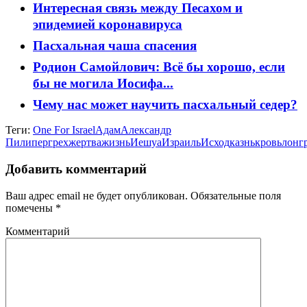
Интересная связь между Песахом и
эпидемией коронавируса
Пасхальная чаша спасения
Родион Самойлович: Всё бы хорошо, если
бы не могила Иосифа...
Чему нас может научить пасхальный седер?
Теги:
One For Israel
Адам
Александр
Пилипер
грех
жертва
жизнь
Иешуа
Израиль
Исход
казнь
кровь
лонг
Добавить комментарий
Ваш адрес email не будет опубликован.
Обязательные поля
помечены
*
Комментарий