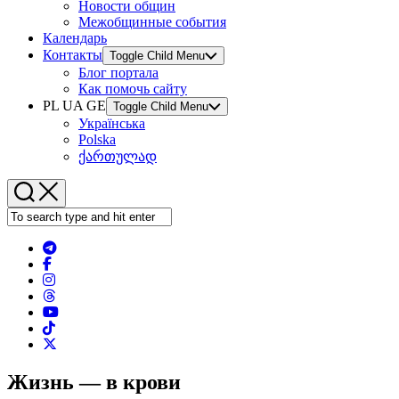
Новости общин
Межобщинные события
Календарь
Контакты
Toggle Child Menu
Блог портала
Как помочь сайту
PL UA GE
Toggle Child Menu
Українська
Polska
ქართულად
Жизнь — в крови