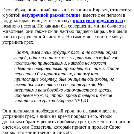
Этот обряд, описанный здесь в Послании к Евреям, относится
к убитой
безупречной рыжей телице
: вместе с её пеплом в
воду, которая очищает всё, кладут
красную прядь шерсти
и
немного иссопа. Но какими бы совершенными ни были эти
животные, они также были частью падшего мира. Они были
частью разрушенной системы. На самом деле они не могут
устранить грех.
«Закон, имея тень будущих благ, а не самый образ
вещей, одними и теми же жертвами, каждый год
постоянно приносимыми, никогда не может
сделать совершенными приходящих с ними. Иначе
перестали бы приносить их, потому что
приносящие жертву, быв очищены однажды, не
имели бы уже никакого сознания грехов. Но
жертвами каждогодно напоминается о грехах,
ибо невозможно, чтобы кровь тельцов и козлов
уничтожала грехи» (Евреям 10:1-4).
Они преподали необходимый урок, но на самом деле не
устранили грех, а лишь на время покрыли его. Чтобы
должным образом решить проблему греха, нужен кто-то извне
системы, сам Создатель, который придёт и прольёт Свою
кровь. Это единственный способ.