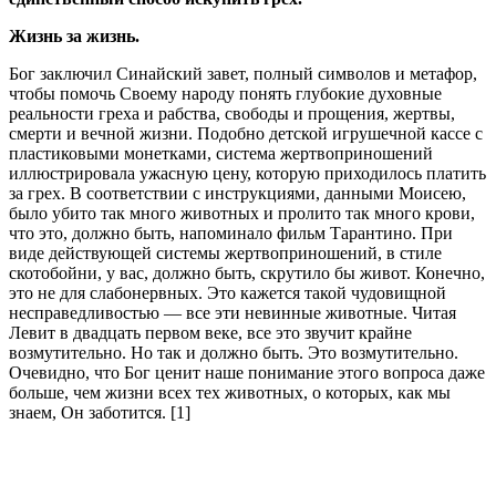
Жизнь за жизнь.
Бог заключил Синайский завет, полный символов и метафор,
чтобы помочь Своему народу понять глубокие духовные
реальности греха и рабства, свободы и прощения, жертвы,
смерти и вечной жизни. Подобно детской игрушечной кассе с
пластиковыми монетками, система жертвоприношений
иллюстрировала ужасную цену, которую приходилось платить
за грех. В соответствии с инструкциями, данными Моисею,
было убито так много животных и пролито так много крови,
что это, должно быть, напоминало фильм Тарантино. При
виде действующей системы жертвоприношений, в стиле
скотобойни, у вас, должно быть, скрутило бы живот. Конечно,
это не для слабонервных. Это кажется такой чудовищной
несправедливостью — все эти невинные животные. Читая
Левит в двадцать первом веке, все это звучит крайне
возмутительно. Но так и должно быть. Это возмутительно.
Очевидно, что Бог ценит наше понимание этого вопроса даже
больше, чем жизни всех тех животных, о которых, как мы
знаем, Он заботится. [1]