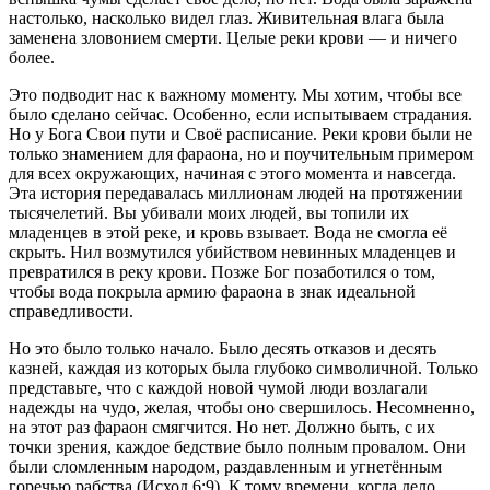
настолько, насколько видел глаз. Живительная влага была
заменена зловонием смерти. Целые реки крови — и ничего
более.
Это подводит нас к важному моменту. Мы хотим, чтобы все
было сделано сейчас. Особенно, если испытываем страдания.
Но у Бога Свои пути и Своё расписание. Реки крови были не
только знамением для фараона, но и поучительным примером
для всех окружающих, начиная с этого момента и навсегда.
Эта история передавалась миллионам людей на протяжении
тысячелетий. Вы убивали моих людей, вы топили их
младенцев в этой реке, и кровь взывает. Вода не смогла её
скрыть. Нил возмутился убийством невинных младенцев и
превратился в реку крови. Позже Бог позаботился о том,
чтобы вода покрыла армию фараона в знак идеальной
справедливости.
Но это было только начало. Было десять отказов и десять
казней, каждая из которых была глубоко символичной. Только
представьте, что с каждой новой чумой люди возлагали
надежды на чудо, желая, чтобы оно свершилось. Несомненно,
на этот раз фараон смягчится. Но нет. Должно быть, с их
точки зрения, каждое бедствие было полным провалом. Они
были сломленным народом, раздавленным и угнетённым
горечью рабства (Исход 6:9). К тому времени, когда дело