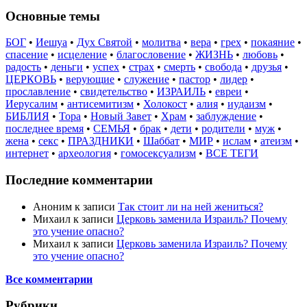
Основные темы
БОГ
•
Иешуа
•
Дух Святой
•
молитва
•
вера
•
грех
•
покаяние
•
спасение
•
исцеление
•
благословение
•
ЖИЗНЬ
•
любовь
•
радость
•
деньги
•
успех
•
страх
•
смерть
•
свобода
•
друзья
•
ЦЕРКОВЬ
•
верующие
•
служение
•
пастор
•
лидер
•
прославление
•
свидетельство
•
ИЗРАИЛЬ
•
евреи
•
Иерусалим
•
антисемитизм
•
Холокост
•
алия
•
иудаизм
•
БИБЛИЯ
•
Тора
•
Новый Завет
•
Храм
•
заблуждение
•
последнее время
•
СЕМЬЯ
•
брак
•
дети
•
родители
•
муж
•
жена
•
секс
•
ПРАЗДНИКИ
•
Шаббат
•
МИР
•
ислам
•
атеизм
•
интернет
•
археология
•
гомосексуализм
•
ВСЕ ТЕГИ
Последние комментарии
Аноним
к записи
Так стоит ли на ней жениться?
Михаил
к записи
Церковь заменила Израиль? Почему
это учение опасно?
Михаил
к записи
Церковь заменила Израиль? Почему
это учение опасно?
Все комментарии
Рубрики