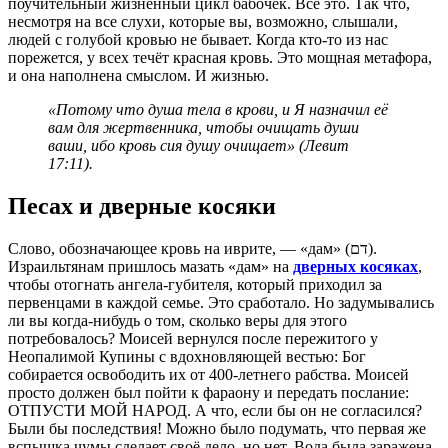
поучительный жизненный цикл бабочек. Всё это. Так что,
несмотря на все слухи, которые вы, возможно, слышали,
людей с голубой кровью не бывает. Когда кто-то из нас
порежется, у всех течёт красная кровь. Это мощная метафора,
и она наполнена смыслом. И жизнью.
«Потому что душа тела в крови, и Я назначил её
вам для жертвенника, чтобы очищать души
ваши, ибо кровь сия душу очищает» (Левит
17:11).
Песах и дверные косяки
Слово, обозначающее кровь на иврите, — «дам» (דם).
Израильтянам пришлось мазать «дам» на
дверных косяках
,
чтобы отогнать ангела-губителя, который приходил за
первенцами в каждой семье. Это сработало. Но задумывались
ли вы когда-нибудь о том, сколько веры для этого
потребовалось? Моисей вернулся после пережитого у
Неопалимой Купины с вдохновляющей вестью: Бог
собирается освободить их от 400-летнего рабства. Моисей
просто должен был пойти к фараону и передать послание:
ОТПУСТИ МОЙ НАРОД. А что, если бы он не согласился?
Были бы последствия! Можно было подумать, что первая же
вспышка чумы сделает своё дело, но нет. Вода была заражена