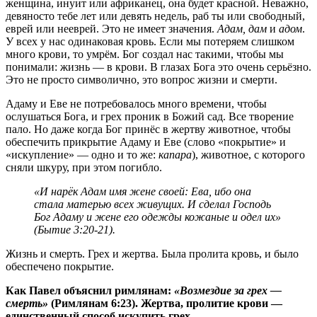
женщина, инуит или африканец, она будет красной. Неважно,
девяносто тебе лет или девять недель, раб ты или свободный,
еврей или нееврей. Это не имеет значения.
Адам, дам
и
адом
.
У всех у нас одинаковая кровь. Если мы потеряем слишком
много крови, то умрём. Бог создал нас такими, чтобы мы
понимали: жизнь — в крови. В глазах Бога это очень серьёзно.
Это не просто символично, это вопрос жизни и смерти.
Адаму и Еве не потребовалось много времени, чтобы
ослушаться Бога, и грех проник в Божий сад. Все творение
пало. Но даже когда Бог принёс в жертву животное, чтобы
обеспечить прикрытие Адаму и Еве (слово «покрытие» и
«искупление» — одно и то же:
капара
), животное, с которого
сняли шкуру, при этом погибло.
«И нарёк Адам имя жене своей: Ева, ибо она
стала матерью всех живущих. И сделал Господь
Бог Адаму и жене его одежды кожаные и одел их»
(Бытие 3:20-21).
Жизнь и смерть. Грех и жертва. Была пролита кровь, и было
обеспечено покрытие.
Как Павел объяснил римлянам:
«Возмездие за грех —
смерть»
(Римлянам 6:23). Жертва, пролитие крови —
единственный способ искупить грех.