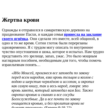
Жертва крови
Однажды я отправился в самаритянскую деревню на
празднование Пасхи, и каждая семья
принесла на заклание
своего ягнёнка
. Они сделали это вместе, всей общиной, в
одно и то же время. Сотни глоток были перерезаны
одновременно. Я с трудом могу описать то внутреннее
чувство опустошения и шока, которое я испытал. Нам трудно
представить это зрелище, запах, ужас. Это было мощным
наглядным пособием, необходимым для того, чтобы помочь
израильтянам понять…
«Ибо Моисей, произнеся все заповеди по закону
перед всем народом, взял кровь тельцов и козлов с
водою и шерстью червлёною и иссопом, и окропил
как самую книгу, так и весь народ, говоря: это
кровь завета, который заповедал вам Бог. Также
окропил кровью и скинию и все сосуды
Богослужебные. Да и все почти по закону
очищается кровью, и без пролития крови не
бывает прощения» (Евреям 9:19-22).