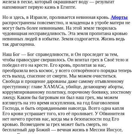
железа в песке, который окрашивает воду — результат
напоминает первую казнь в Египте.
Но и здесь, в Израиле, проливается невинная кровь.
Аборты
распространены повсеместно, и младенцы в утробе матери не
могут быть более невинными. На этой земле творилась
чудовищная несправедливость. Эта земля пропитана кровью
невинных людей в избытке. Земля содрогается. Жизнь ведь
так драгоценна.
Наш Бог — Бог справедливости, и Он проследит за тем,
чтобы правосудие свершилось. Он впитал грех в Своё тело и
победил его на кресте. Его кровь, пролитая за нас,
преобразила весь космос, у всего сотворённого порядка теперь
есть выход, спасение от смерти. Мы можем очиститься.
Свобода и прощение дарованы даже самому отъявленному
преступнику: главе ХАМАСа, убийце, делающему аборты,
коррумпированному политику, порочному боевику, злостному
лжецу. Каким бы багровым ни был наш грех, мы можем
взглянуть на это время искупления, на год благоволения
Господа, и быть оправданными навсегда. Всего одна капля
Его крови устрашает того, кто её проливает. У Обвинителя
нет ничего против нас, когда мы в безопасности под Его
кровью. Возмездием за грех может быть смерть, но
бесплатный дар Божий — вечная жизнь в Мессии Иисусе,