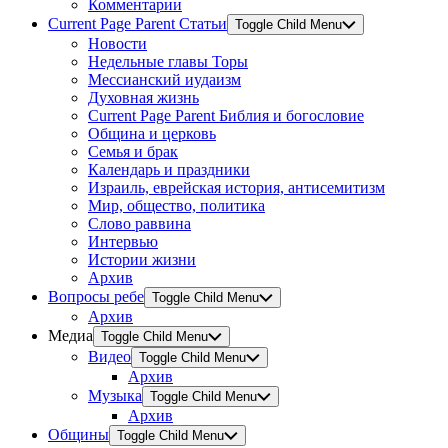
Комментарии
Current Page Parent
Статьи
Toggle Child Menu
Новости
Недельные главы Торы
Мессианский иудаизм
Духовная жизнь
Current Page Parent
Библия и богословие
Община и церковь
Семья и брак
Календарь и праздники
Израиль, еврейская история, антисемитизм
Мир, общество, политика
Слово раввина
Интервью
Истории жизни
Архив
Вопросы ребе
Toggle Child Menu
Архив
Медиа
Toggle Child Menu
Видео
Toggle Child Menu
Архив
Музыка
Toggle Child Menu
Архив
Общины
Toggle Child Menu