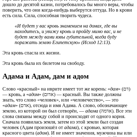
дошло до десятой казни, потребовалось бы много веры, чтобы
поверить, что они когда-нибудь выберутся оттуда. Но в крови
есть сила. Сила, способная творить чудеса.
«И будет у вас кровь знамением на домах, где вы
находитесь, и увижу кровь и пройду мимо вас, и не
будет между вами язвы губительной, когда буду
поражать землю Египетскую» (Исход 12:13).
Эта кровь спасла их жизни.
Эта кровь была их билетом на свободу.
Адама и Адам, дам и адом
Слово «красный» на иврите имеет тот же корень: «
дам
» (דם)
— кровь, а «
адом
» (אדום) — красный. Вы также должны
знать, что слово «человек», или «человечество», — это
«
адам
» (אדם), отсюда и имя Адама. А слово, обозначающее
землю, из которой он был сотворён, —
адама
(אדמה). Все эти
слова связаны между собой и происходят от одного корня.
Сначала появилась земля, затем из этой земли был создан
человек (Адам произошёл от
адама
), с кровью, которая
красного цвета (
адом
). И не имеет значения, мужчина вы или