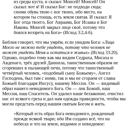
из среды куста, и сказал: Моисей! Моисей! Он
сказал: вот я! И сказал Бог: не подходи сюда;
сними обувь твою с ног твоих, ибо место, на
котором ты стоишь, есть земля святая. И сказал: Я
Бог отца твоего, Бог Авраама, Бог Исаака и Бог
Иакова. Моисей закрыл лице своё, потому что
боялся воззреть на Бога» (Исход 3:2,4-6).
Библия говорит, что мы умрём, если увидим Бога:
«Лица
Моего не можно тебе увидеть, потому что человек не
может увидеть Меня и остаться в живых»
(Исход 33:20).
Однако, подобно тому как мы видим Седраха, Мисаха и
Авденаго, трёх друзей Даниила, таинственным образом не
сгоревших в пылающей печи, потому что таинственный
четвёртый человек, «подобный сыну Божьему», Ангел
Господень, был там с ними, так и мы не сгораем от славы
Божьей благодаря Иисусу, нашему Мессии. Он — видимый
образ нашего невидимого Бога. Он — лик Божий, наш
Мессия, наш Спаситель. Он удалил наше беззаконие, очистил
нас от всякого греха и дал нам одежды праведности, чтобы мы
могли предстать перед нашим святым Богом и жить.
«Который есть образ Бога невидимого, рожденный
прежде всякой твари; ибо Им создано всё, что на
небесах и что на земле, видимое и невидимое: