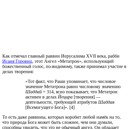
Как отмечал главный раввин Иерусалима XVII века, рабби
Исаия Горовиц
, этот Ангел «Метатрон», использующий
божественный голос, по-видимому, также принимал участие в
делах творения:
«Тот факт, что Раши упоминает, что числовое
значение Метатрона равно числовому значению
Шаддай
= 314, ясно показывает, что Метатрон
активен в делах
Йецира
[творения] —
деятельности, требующей атрибутов
Шаддая
[Всемогущего Бога]». [4]
То есть даже раввины, которых коробит любой намёк на то,
что природа Бога может быть сложнее, чем они думали,
способны увидеть, что это не обычный ангел. Он обладает