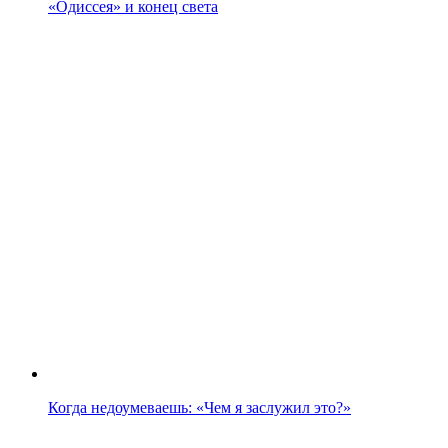
«Одиссея» и конец света
Когда недоумеваешь: «Чем я заслужил это?»