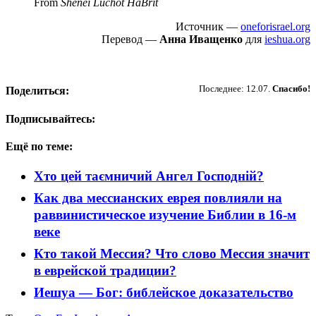
From
Shenei Luchot HaBrit
Источник —
oneforisrael.org
Перевод —
Анна Иващенко
для
ieshua.org
Пожертвовать
Последнее: 12.07.
Спасибо!
Поделиться:
Подписывайтесь:
Ещё по теме:
Хто цей таємничий Ангел Господній?
Как два мессианских еврея повлияли на
раввинистическое изучение Библии в 16-м
веке
Кто такой Мессия? Что слово Мессия значит
в еврейской традиции?
Иешуа — Бог: библейское доказательство