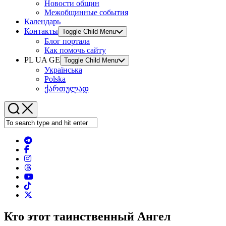
Новости общин
Межобщинные события
Календарь
Контакты
Toggle Child Menu
Блог портала
Как помочь сайту
PL UA GE
Toggle Child Menu
Українська
Polska
ქართულად
Кто этот таинственный Ангел