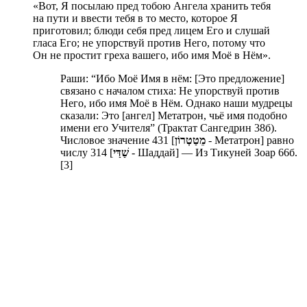
«Вот, Я посылаю пред тобою Ангела хранить тебя
на пути и ввести тебя в то место, которое Я
приготовил; блюди себя пред лицем Его и слушай
гласа Его; не упорствуй против Него, потому что
Он не простит греха вашего, ибо имя Моё в Нём».
Раши: “Ибо Моё Имя в нём: [Это предложение]
связано с началом стиха: Не упорствуй против
Него, ибо имя Моё в Нём. Однако наши мудрецы
сказали: Это [ангел] Метатрон, чьё имя подобно
имени его Учителя” (Трактат Сангедрин 38б).
Числовое значение 431 [
מֵטַטְרוֹן
- Метатрон] равно
числу 314 [
שַׁדַּי
- Шаддай] — Из Тикуней Зоар 66б.
[3]