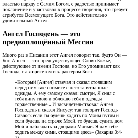
властью наряду с Самим Богом, с радостью принимает
поклонение и участвовал в процессе творения, что требует
атрибутов Всемогущего Бога. Это действительно
удивительный Ангел.
Ангел Господень — это
предвоплощённый Мессия
Много раз в Писании этот Ангел говорит так, будто Он —
Бог. Ангел — это предсуществующее Слово Божье,
действующее от имени Господа, но Его упоминают как
Господа, с авторитетом и характером Бога.
«Который [Ангел] отвечал и сказал стоявшим
перед ним так: снимите с него запятнанные
одежды. А ему самому сказал: смотри, Я снял с
тебя вину твою и облекаю тебя в одежды
торжественные... И засвидетельствовал Ангел
Господень и сказал Иисусу: так говорит Господь
Саваоф: если ты будешь ходить по Моим путям и
если будешь на страже Моей, то будешь судить дом
Мой и наблюдать за дворами Моими. Я дам тебе
ходить между сими, стоящими здесь» (Захария 3:4-
7).