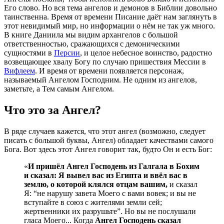
Его слово. Но вся тема ангелов и демонов в Библии довольно
таинственна. Время от времени Писание даёт нам заглянуть в
этот невидимый мир, но информации о нём не так уж много.
В книге Даниила мы видим архангелов с большой
ответственностью, сражающихся с демоническими
сущностями в
Персии
, и целое небесное воинство, радостно
возвещающее хвалу Богу по случаю пришествия Мессии в
Вифлеем
. И время от времени появляется персонаж,
называемый Ангелом Господним. Не одним из ангелов,
заметьте, а Тем самым Ангелом.
Что это за Ангел?
В ряде случаев кажется, что этот ангел (возможно, следует
писать с большой буквы, Ангел) обладает качествами самого
Бога. Вот здесь этот Ангел говорит так, будто Он и есть Бог:
«
И пришёл Ангел Господень из Галгала в Бохим
и сказал: Я вывел вас из Египта и ввёл вас в
землю, о которой клялся отцам вашим,
и сказал
Я: “не нарушу завета Моего с вами вовек; и вы не
вступайте в союз с жителями земли сей;
жертвенники их разрушьте”. Но вы не послушали
гласа Моего... Когда
Ангел Господень сказал