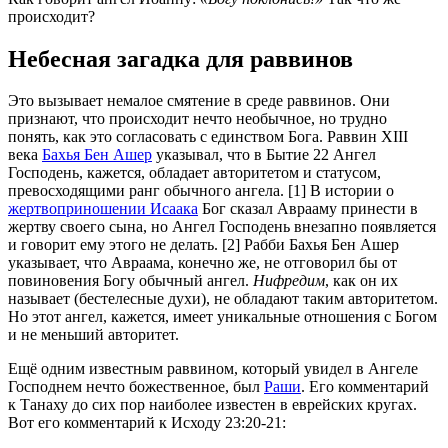
происходит?
Небесная загадка для раввинов
Это вызывает немалое смятение в среде раввинов. Они
признают, что происходит нечто необычное, но трудно
понять, как это согласовать с единством Бога. Раввин XIII
века
Бахья Бен Ашер
указывал, что в Бытие 22 Ангел
Господень, кажется, обладает авторитетом и статусом,
превосходящими ранг обычного ангела. [1] В истории о
жертвоприношении Исаака
Бог сказал Аврааму принести в
жертву своего сына, но Ангел Господень внезапно появляется
и говорит ему этого не делать. [2] Рабби Бахья Бен Ашер
указывает, что Авраама, конечно же, не отговорил бы от
повиновения Богу обычный ангел.
Нифредим
, как он их
называет (бестелесные духи), не обладают таким авторитетом.
Но этот ангел, кажется, имеет уникальные отношения с Богом
и не меньший авторитет.
Ещё одним известным раввином, который увидел в Ангеле
Господнем нечто божественное, был
Раши
. Его комментарий
к Танаху до сих пор наиболее известен в еврейских кругах.
Вот его комментарий к Исходу 23:20-21: