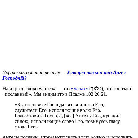
Українською читайте тут —
Хто цей таємничий Ангел
Господній?
Н
а иврите слово «ангел» — это
«малах»
(
מַלאָך
), что означает
«посланный». Мы видим это в Псалме 102:20-21...
«Благословите Господа, все воинства Его,
служители Его, исполняющие волю Его.
Благословите Господа, [все] Ангелы Его, крепкие
силою, исполняющие слово Его, повинуясь гласу
слова Его».
Ангелы посланы, чтобы исполнять волю Божью и исполнять