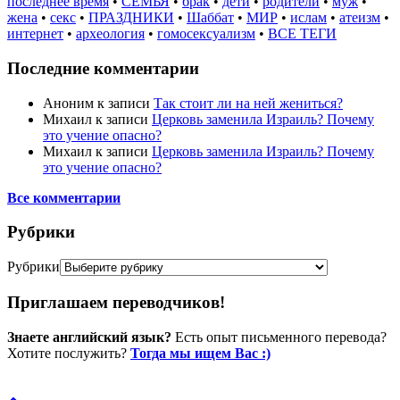
последнее время
•
СЕМЬЯ
•
брак
•
дети
•
родители
•
муж
•
жена
•
секс
•
ПРАЗДНИКИ
•
Шаббат
•
МИР
•
ислам
•
атеизм
•
интернет
•
археология
•
гомосексуализм
•
ВСЕ ТЕГИ
Последние комментарии
Аноним
к записи
Так стоит ли на ней жениться?
Михаил
к записи
Церковь заменила Израиль? Почему
это учение опасно?
Михаил
к записи
Церковь заменила Израиль? Почему
это учение опасно?
Все комментарии
Рубрики
Рубрики
Приглашаем переводчиков!
Знаете английский язык?
Есть опыт письменного перевода?
Хотите послужить?
Тогда мы ищем Вас :)
Пожертвовать / donate