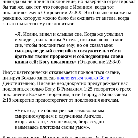
никогда бы не принял поклонение, но наверняка отреагировал
бы так же, как тот, что говорил с Иоанном, когда тот
поклонился ему в Откровении 22:8-9. Это больше похоже на
реакцию, которую можно было бы ожидать от ангела, когда
кто-то пытается ему поклониться:
«Я, Иоанн, видел и слышал сие. Когда же услышал
и увидел, пал к ногам Ангела, показывающего мне
сие, чтобы поклониться ему; но он сказал мне:
смотри, не делай сего; ибо я сослужитель тебе и
братьям твоим пророкам и соблюдающим слова
книги сей; Богу поклонись
» (Откровение 22:8-9).
Иисус категорически отказывается поклоняться сатане,
цитируя Божью заповедь
поклоняться только Богу
.
Действительно, Писание неоднократно предупреждает нас
поклоняться только Богу. В Римлянам 1:25 говорится о грехе
поклонения Божьим творениям, а не Творцу, а Колоссянам
2:18 конкретно предостерегает от поклонения ангелам.
«Никто да не обольщает вас самовольным
смиренномудрием и служением Ангелов,
вторгаясь в то, чего не видел, безрассудно
надмеваясь плотским своим умом».
Как говорит ангел Иоанну:
«Богу поклонись!»
Так что же