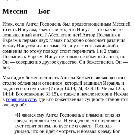
Мессия — Бог
Итак, если Ангел Господень был предвоплощённым Мессией,
то есть Иисусом, значит ли это, что Иисус — это какой-то
возвышенный ангел? Абсолютно нет! Автор Послания к
Евреям в первых двух главах подробно объясняет различия
между Иисусом и ангелами. Если у вас есть какие-либо
сомнения по этому поводу, стоит перечитать 1 и 2 главы
Послания к Евреям. Иисус не только не обычный ангел, но
Он — совершенно другое существо. Он божественен. Он —
Бог.
Мы видим божественность Ангела Божьего, являющегося в
столпе облачном и огненном, который защищал Израиль и
водил его по пустыне (Исход 14:19, 24, 33:9-10; Числа 12:5,
14:14; Второзаконие 31:15), а также в начале истории Исхода,
в
горящем кусте
, где Его божественная сущность становится
очевидной:
«И явился ему Ангел Господень в пламени огня из
среды тернового куста. И увидел он, что терновый
куст горит огнем, но куст не сгорает... Господь
увидел, что он идёт смотреть, и воззвал к нему Бог