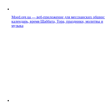
Moed.org.ua — веб-приложение для мессианских общин:
календарь, время Шаббата, Тора, праздники, молитвы и
музыка