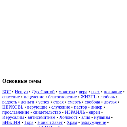
Основные темы
БОГ
•
Иешуа
•
Дух Святой
•
молитва
•
вера
•
грех
•
покаяние
•
спасение
•
исцеление
•
благословение
•
ЖИЗНЬ
•
любовь
•
радость
•
деньги
•
успех
•
страх
•
смерть
•
свобода
•
друзья
•
ЦЕРКОВЬ
•
верующие
•
служение
•
пастор
•
лидер
•
прославление
•
свидетельство
•
ИЗРАИЛЬ
•
евреи
•
Иерусалим
•
антисемитизм
•
Холокост
•
алия
•
иудаизм
•
БИБЛИЯ
•
Тора
•
Новый Завет
•
Храм
•
заблуждение
•