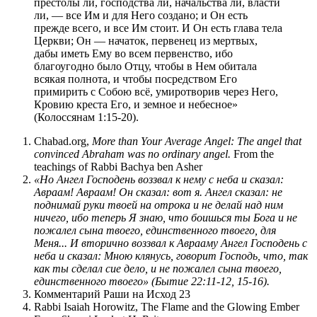
престолы ли, господства ли, начальства ли, власти
ли, — все Им и для Него создано; и Он есть
прежде всего, и все Им стоит. И Он есть глава тела
Церкви; Он — начаток, первенец из мертвых,
дабы иметь Ему во всем первенство, ибо
благоугодно было Отцу, чтобы в Нем обитала
всякая полнота, и чтобы посредством Его
примирить с Собою всё, умиротворив через Него,
Кровию креста Его, и земное и небесное»
(Колоссянам 1:15-20).
Chabad.org,
More than Your Average Angel: The angel that
convinced Abraham was no ordinary angel.
From the
teachings of Rabbi Bachya ben Asher
«Но Ангел Господень воззвал к нему с неба и сказал:
Авраам! Авраам! Он сказал: вот я. Ангел сказал: не
поднимай руки твоей на отрока и не делай над ним
ничего, ибо теперь Я знаю, что боишься ты Бога и не
пожалел сына твоего, единственного твоего, для
Меня... И вторично воззвал к Аврааму Ангел Господень с
неба и сказал: Мною клянусь, говорит Господь, что, так
как ты сделал сие дело, и не пожалел сына твоего,
единственного твоего» (Бытие 22:11-12, 15-16).
Комментарий Раши на Исход 23
Rabbi Isaiah Horowitz, The Flame and the Glowing Ember