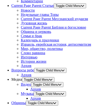
Комментарии
Current Page Parent
Статьи
Toggle Child Menu
Новости
Недельные главы Торы
Current Page Parent
Мессианский иудаизм
Духовная жизнь
Current Page Parent
Библия и богословие
Община и церковь
Семья и брак
Календарь и праздники
Израиль, еврейская история, антисемитизм
Мир, общество, политика
Слово раввина
Интервью
Истории жизни
Архив
Вопросы ребе
Toggle Child Menu
Архив
Медиа
Toggle Child Menu
Видео
Toggle Child Menu
Архив
Музыка
Toggle Child Menu
Архив
Общины
Toggle Child Menu