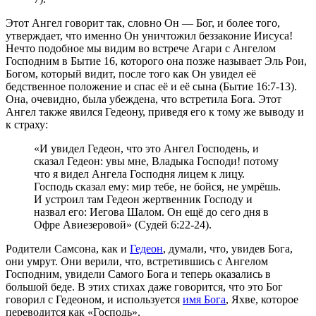
Этот Ангел говорит так, словно Он — Бог, и более того,
утверждает, что именно Он уничтожил беззаконие Иисуса!
Нечто подобное мы видим во встрече Агари с Ангелом
Господним в Бытие 16, которого она позже называет Эль Рои,
Богом, который видит, после того как Он увидел её
бедственное положение и спас её и её сына (Бытие 16:7-13).
Она, очевидно, была убеждена, что встретила Бога. Этот
Ангел также явился Гедеону, приведя его к тому же выводу и
к страху:
«И увидел Гедеон, что это Ангел Господень, и
сказал Гедеон: увы мне, Владыка Господи! потому
что я видел Ангела Господня лицем к лицу.
Господь сказал ему: мир тебе, не бойся, не умрёшь.
И устроил там Гедеон жертвенник Господу и
назвал его: Иегова Шалом. Он ещё до сего дня в
Офре Авиезеровой» (Судей 6:22-24).
Родители Самсона, как и
Гедеон
, думали, что, увидев Бога,
они умрут. Они верили, что, встретившись с Ангелом
Господним, увидели Самого Бога и теперь оказались в
большой беде. В этих стихах даже говорится, что это Бог
говорил с Гедеоном, и используется
имя Бога
, Яхве, которое
переводится как «Господь».