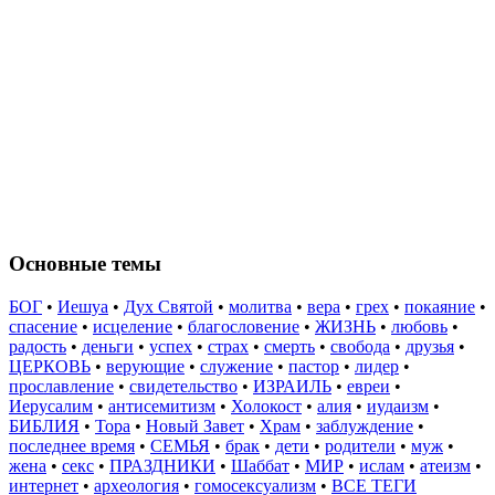
Основные темы
БОГ
•
Иешуа
•
Дух Святой
•
молитва
•
вера
•
грех
•
покаяние
•
спасение
•
исцеление
•
благословение
•
ЖИЗНЬ
•
любовь
•
радость
•
деньги
•
успех
•
страх
•
смерть
•
свобода
•
друзья
•
ЦЕРКОВЬ
•
верующие
•
служение
•
пастор
•
лидер
•
прославление
•
свидетельство
•
ИЗРАИЛЬ
•
евреи
•
Иерусалим
•
антисемитизм
•
Холокост
•
алия
•
иудаизм
•
БИБЛИЯ
•
Тора
•
Новый Завет
•
Храм
•
заблуждение
•
последнее время
•
СЕМЬЯ
•
брак
•
дети
•
родители
•
муж
•
жена
•
секс
•
ПРАЗДНИКИ
•
Шаббат
•
МИР
•
ислам
•
атеизм
•
интернет
•
археология
•
гомосексуализм
•
ВСЕ ТЕГИ