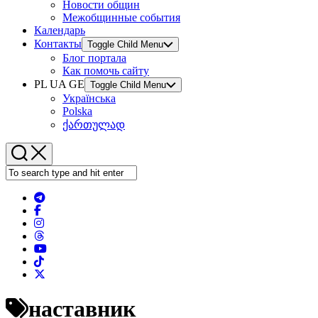
Новости общин
Межобщинные события
Календарь
Контакты
Toggle Child Menu
Блог портала
Как помочь сайту
PL UA GE
Toggle Child Menu
Українська
Polska
ქართულად
наставник