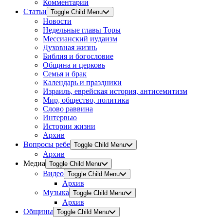
Комментарии
Статьи
Toggle Child Menu
Новости
Недельные главы Торы
Мессианский иудаизм
Духовная жизнь
Библия и богословие
Община и церковь
Семья и брак
Календарь и праздники
Израиль, еврейская история, антисемитизм
Мир, общество, политика
Слово раввина
Интервью
Истории жизни
Архив
Вопросы ребе
Toggle Child Menu
Архив
Медиа
Toggle Child Menu
Видео
Toggle Child Menu
Архив
Музыка
Toggle Child Menu
Архив
Общины
Toggle Child Menu