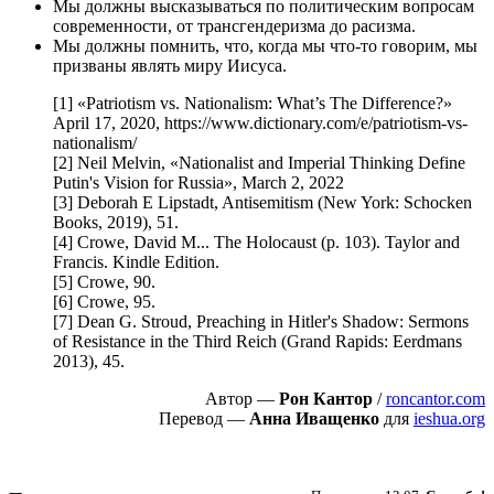
Мы должны высказываться по политическим вопросам
современности, от трансгендеризма до расизма.
Мы должны помнить, что, когда мы что-то говорим, мы
призваны являть миру Иисуса.
[1] «Patriotism vs. Nationalism: What’s The Difference?»
April 17, 2020, https://www.dictionary.com/e/patriotism-vs-
nationalism/
[2] Neil Melvin, «Nationalist and Imperial Thinking Define
Putin's Vision for Russia», March 2, 2022
[3] Deborah E Lipstadt, Antisemitism (New York: Schocken
Books, 2019), 51.
[4] Crowe, David M... The Holocaust (p. 103). Taylor and
Francis. Kindle Edition.
[5] Crowe, 90.
[6] Crowe, 95.
[7] Dean G. Stroud, Preaching in Hitler's Shadow: Sermons
of Resistance in the Third Reich (Grand Rapids: Eerdmans
2013), 45.
Автор —
Рон Кантор
/
roncantor.com
Перевод —
Анна Иващенко
для
ieshua.org
Пожертвовать