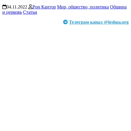
04.11.2022
Рон Кантор
Мир, общество, политика
Община
и церковь
Статьи
Телеграм канал @ieshua.org