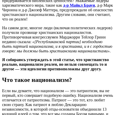
придерживается библейских ценностей? Уважаемые лидеры
харизматического мира, такие как
д-р Майкл Браун
, д-р Марк
Чиронна и д-р Джозеф Маттера, предупреждали об опасностях
христианского национализма. Другим словами, они считают,
что он реален!
На самом деле, многие люди (включая политических лидеров)
получили прозвище христианских националистов.
Противоречивая конгрессвумен Марджорри Тейлор Гринн
недавно сказала:
«[Республиканской партии] необходимо
быть партией национализма, и я христианка, и я с гордостью
говорю: мы должны быть христианскими националистами»
.
Я собираюсь утверждать в этой статье, что христианство
реально, национализм реален, но нельзя совмещать то и
другое — эти идеологии противоположны друг другу.
Что такое национализм?
Если вы думаете, что национализм — это патриотизм, вы не
первый, кто совершает подобную ошибку. Национализм очень
отличается от патриотизма. Патриот — это тот, кто любит
свою страну. Как патриот я люблю Декларацию
независимости, в которой отцы-основатели объединили 13
колоний идеей о том, что все мы созданы Богом равными, и