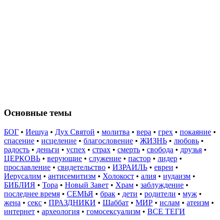
Основные темы
БОГ
•
Иешуа
•
Дух Святой
•
молитва
•
вера
•
грех
•
покаяние
•
спасение
•
исцеление
•
благословение
•
ЖИЗНЬ
•
любовь
•
радость
•
деньги
•
успех
•
страх
•
смерть
•
свобода
•
друзья
•
ЦЕРКОВЬ
•
верующие
•
служение
•
пастор
•
лидер
•
прославление
•
свидетельство
•
ИЗРАИЛЬ
•
евреи
•
Иерусалим
•
антисемитизм
•
Холокост
•
алия
•
иудаизм
•
БИБЛИЯ
•
Тора
•
Новый Завет
•
Храм
•
заблуждение
•
последнее время
•
СЕМЬЯ
•
брак
•
дети
•
родители
•
муж
•
жена
•
секс
•
ПРАЗДНИКИ
•
Шаббат
•
МИР
•
ислам
•
атеизм
•
интернет
•
археология
•
гомосексуализм
•
ВСЕ ТЕГИ