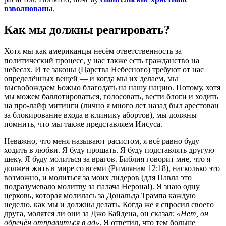
взволнованы
.
Как мы должны реагировать?
Хотя мы как американцы несём ответственность за
политический процесс, у нас также есть гражданство на
небесах. И те законы (Царства Небесного) требуют от нас
определённых вещей — и когда мы их делаем, мы
высвобождаем Божью благодать на нашу нацию. Потому, хотя
мы можем баллотироваться, голосовать, вести блоги и ходить
на про-лайф митинги (лично я много лет назад был арестован
за блокирование входа в клинику абортов), мы должны
помнить, что мы также представляем Иисуса.
Неважно, что меня называют расистом, я всё равно буду
ходить в любви. Я буду прощать. Я буду подставлять другую
щеку. Я буду молиться за врагов. Библия говорит мне, что я
должен жить в мире со всеми (Римлянам 12:18), насколько это
возможно, и молиться за моих лидеров (для Павла это
подразумевало молитву за палача Нерона!). Я знаю одну
церковь, которая молилась за Дональда Трампа каждую
неделю, как мы и должны делать. Когда же я спросил своего
друга, молятся ли они за Джо Байдена, он сказал:
«Нет, он
обречён отправиться в ад»
. Я ответил, что тем больше