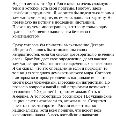
Надо отметить, что брат Рон взялся за очень сложную
тему, в которой есть свои подтемы. Поэтому здесь
неизбежны трудности. Я же хотел бы поделиться своими
замечаниями, которые, возможно, дополнят картину. Не
претендую на истину в последней инстанции.
Поскольку тема многогранная, я затрону только одну
грань — собственно нацонализм без связи с
христианством.
Сразу хотелось бы привести высказывание Декарта:
«Люди избавились бы от половины своих
неприятностей, если бы смогли договориться о значении
слов». Брат Рон дает свое определение, делая важное
замечание про «большинство современных контекстов».
Я бы сказал, что это определение если и подходит, то
только для западного демократического мира. Согласен
с автором во втором уточнении: национализм — это
своего рода чрезмерный, агрессивный патриотизм. Но
позволю вопрос: а какой иной патриотизм возможен в
сегодняшней Украине? Патриотом можно быть в
Америке. А то посмотришь российское ТВ: украинские
националисты атаковали то, атаковали се. Создается
впечатление, что против России воюют только
националисты, хотя всем понятно, что воюет весь
украинский народ. А весь российский нарратив