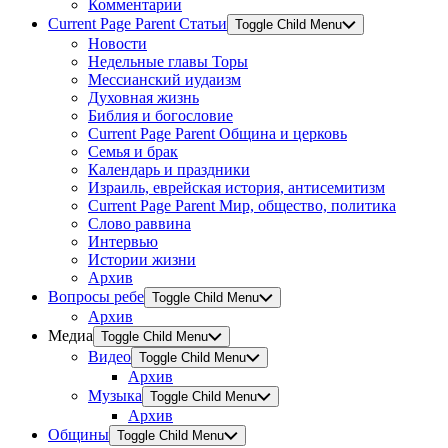
Комментарии
Current Page Parent
Статьи
Toggle Child Menu
Новости
Недельные главы Торы
Мессианский иудаизм
Духовная жизнь
Библия и богословие
Current Page Parent
Община и церковь
Семья и брак
Календарь и праздники
Израиль, еврейская история, антисемитизм
Current Page Parent
Мир, общество, политика
Слово раввина
Интервью
Истории жизни
Архив
Вопросы ребе
Toggle Child Menu
Архив
Медиа
Toggle Child Menu
Видео
Toggle Child Menu
Архив
Музыка
Toggle Child Menu
Архив
Общины
Toggle Child Menu