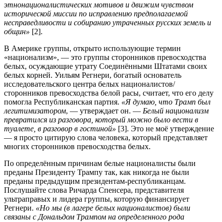
этнонационалистических мотивов и движим чувством
исторической миссии по исправлению предполагаемой
несправедливости и собиранию утраченных русских земель и
общин»
[2].
В Америке группы, открыто использующие термин
«национализм», — это группы сторонников превосходства
белых, осуждающие утрату Соединёнными Штатами своих
белых корней. Уильям Регнери, богатый основатель
исследовательского центра белых националистов/
сторонников превосходства белой расы, считает, что его делу
помогла Республиканская партия.
«Я думаю, что Трамп был
легитимизатором
, — утверждает он. —
Белый национализм
превратился из разговора, который можно было вести в
туалете, в разговор в гостиной»
[3]. Это не моё утверждение
— я просто цитирую слова человека, который представляет
многих сторонников превосходства белых.
По определённым причинам белые националисты были
преданы Президенту Трампу так, как никогда не были
преданы предыдущим президентам-республиканцам.
Послушайте слова Ричарда Спенсера, представителя
ультраправых и лидера группы, которую финансирует
Регнери.
«Но мы (в лагере белых националистов) были
связаны с Дональдом Трампом на определенного рода