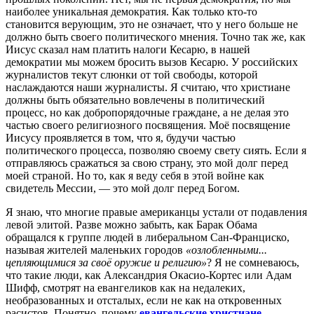
наиболее уникальная демократия. Как только кто-то
становится верующим, это не означает, что у него больше не
должно быть своего политического мнения. Точно так же, как
Иисус сказал нам платить налоги Кесарю, в нашей
демократии мы можем бросить вызов Кесарю. У российских
журналистов текут слюнки от той свободы, которой
наслаждаются наши журналисты. Я считаю, что христиане
должны быть обязательно вовлечены в политический
процесс, но как добропорядочные граждане, а не делая это
частью своего религиозного посвящения. Моё посвящение
Иисусу проявляется в том, что я, будучи частью
политического процесса, позволяю своему свету сиять. Если я
отправляюсь сражаться за свою страну, это мой долг перед
моей страной. Но то, как я веду себя в этой войне как
свидетель Мессии, — это мой долг перед Богом.
Я знаю, что многие правые американцы устали от подавления
левой элитой. Разве можно забыть, как Барак Обама
обращался к группе людей в либеральном Сан-Франциско,
называя жителей маленьких городов
«озлобленными...
цепляющимися за своё оружие и религию»
? Я не сомневаюсь,
что такие люди, как Александрия Окасио-Кортес или Адам
Шифф, смотрят на евангеликов как на недалеких,
необразованных и отсталых, если не как на откровенных
расистов. Понятно, почему
евангельские христиане