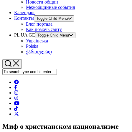
Новости общин
Межобщинные события
Календарь
Контакты
Toggle Child Menu
Блог портала
Как помочь сайту
PL UA GE
Toggle Child Menu
Українська
Polska
ქართულად
Миф о христианском национализме