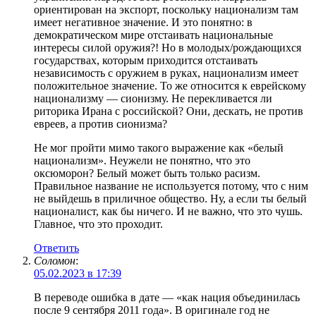
ориентирован на экспорт, поскольку национализм там
имеет негативное значение. И это понятно: в
демократическом мире отстаивать национальные
интересы силой оружия?! Но в молодых/рождающихся
государствах, которым приходится отстаивать
независимость с оружием в руках, национализм имеет
положительное значение. То же относится к еврейскому
национализму — сионизму. Не перекливается ли
риторика Ирана с российской? Они, дескать, не против
евреев, а против сионизма?
Не мог пройти мимо такого выражение как «белый
национализм». Неужели не понятно, что это
оксюморон? Белый может быть только расизм.
Правильное название не используется потому, что с ним
не выйдешь в приличное общество. Ну, а если ты белый
националист, как бы ничего. И не важно, что это чушь.
Главное, что это проходит.
Ответить
Соломон
:
05.02.2023 в 17:39
В переводе ошибка в дате — «как нация объединилась
после 9 сентября 2011 года». В оригинале год не