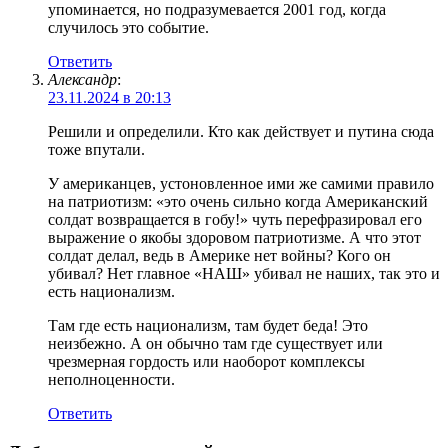
упоминается, но подразумевается 2001 год, когда
случилось это событие.
Ответить
Александр
:
23.11.2024 в 20:13
Решили и определили. Кто как действует и путина сюда
тоже впутали.
У американцев, устоновленное ими же самими правило
на патриотизм: «это очень сильно когда Американский
солдат возвращается в гобу!» чуть перефразировал его
выражение о якобы здоровом патриотизме. А что этот
солдат делал, ведь в Америке нет войны? Кого он
убивал? Нет главное «НАШ» убивал не наших, так это и
есть национализм.
Там где есть национализм, там будет беда! Это
неизбежно. А он обычно там где существует или
чрезмерная гордость или наоборот комплексы
неполноценности.
Ответить