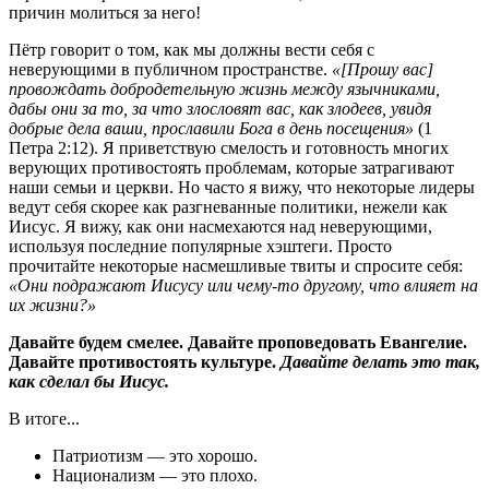
причин молиться за него!
Пётр говорит о том, как мы должны вести себя с
неверующими в публичном пространстве.
«[Прошу вас]
провождать добродетельную жизнь между язычниками,
дабы они за то, за что злословят вас, как злодеев, увидя
добрые дела ваши, прославили Бога в день посещения»
(1
Петра 2:12). Я приветствую смелость и готовность многих
верующих противостоять проблемам, которые затрагивают
наши семьи и церкви. Но часто я вижу, что некоторые лидеры
ведут себя скорее как разгневанные политики, нежели как
Иисус. Я вижу, как они насмехаются над неверующими,
используя последние популярные хэштеги. Просто
прочитайте некоторые насмешливые твиты и спросите себя:
«Они подражают Иисусу или чему-то другому, что влияет на
их жизни?»
Давайте будем смелее. Давайте проповедовать Евангелие.
Давайте противостоять культуре.
Давайте делать это так,
как сделал бы Иисус.
В итоге...
Патриотизм — это хорошо.
Национализм — это плохо.