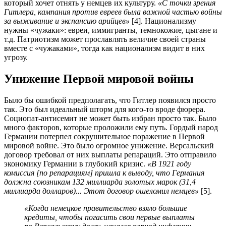
который хочет отнять у немцев их культуру.
«С точки зрения
Гитлера, кампания против евреев была важной частью войны
за выживание и экспансию арийцев»
[4]. Национализму
нужны «чужаки»: евреи, иммигранты, темнокожие, цыгане и
т.д. Патриотизм может прославлять величие своей страны
вместе с «чужаками», тогда как национализм видит в них
угрозу.
Унижение Первой мировой войны
Было бы ошибкой предполагать, что Гитлер появился просто
так. Это был идеальный шторм для кого-то вроде фюрера.
Социопат-антисемит не может быть избран просто так. Было
много факторов, которые проложили ему путь. Гордый народ
Германии потерпел сокрушительное поражение в Первой
мировой войне. Это было огромное унижение. Версальский
договор требовал от них выплаты репараций. Это отправило
экономику Германии в глубокий кризис.
«В 1921 году
комиссия [по репарациям] пришла к выводу, что Германия
должна союзникам 132 миллиарда золотых марок (31,4
миллиарда долларов)... Этот договор ошеломил немцев»
[5].
«Когда немецкое правительство взяло большие
кредиты, чтобы погасить свои первые выплаты