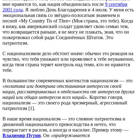
мне нравится то, как нация объединилась после
9 сентября
2001 года
. Я люблю День Благодарения и 4 июля. У меня есть
эмоциональная связь со звёздно-полосатым знаменем и
песней «My Country Tis of Thee» (Моя страна, это тебе). Когда
я вижу, как американский солдат удивляет свою семью тем,
что возвращается раньше, я не могу не плакать, зная, что он
пожертвовал собой ради Соединённых Штатов. Это
патриотизм.
С национализмом дело обстоит иначе: обычно это реакция на
чувство, что тебя унижают или проявляют к тебе неуважение,
когда твоя страна теряет контроль над теми, кто не нравится
тебе.
В большинстве современных контекстов национализм — это
«политика или доктрина отстаивания интересов своей
нации, рассматриваемых в отдельности от интересов других
наций или общих интересов всех наций»
. Коротко говоря,
национализм — это своего рода чрезмерный, агрессивный
патриотизм [1].
В наше время национализм — это слияние патриотизма и
движений национального превосходства в нечто, что
перерастает в расизм, а иногда и насилие. Пример этому —
Владимир Путин
. Он
«придерживается