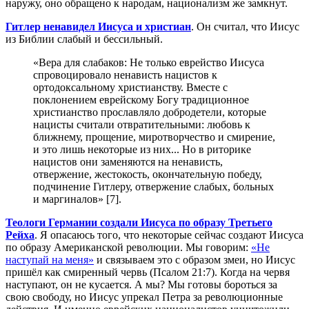
наружу, оно обращено к народам, национализм же замкнут.
Гитлер ненавидел Иисуса и христиан
. Он считал, что Иисус
из Библии слабый и бессильный.
«Вера для слабаков: Не только еврейство Иисуса
спровоцировало ненависть нацистов к
ортодоксальному христианству. Вместе с
поклонением еврейскому Богу традиционное
христианство прославляло добродетели, которые
нацисты считали отвратительными: любовь к
ближнему, прощение, миротворчество и смирение,
и это лишь некоторые из них... Но в риторике
нацистов они заменяются на ненависть,
отвержение, жестокость, окончательную победу,
подчинение Гитлеру, отвержение слабых, больных
и маргиналов» [7].
Теологи Германии создали Иисуса по образу Третьего
Рейха
. Я опасаюсь того, что некоторые сейчас создают Иисуса
по образу Американской революции. Мы говорим:
«Не
наступай на меня»
и связываем это с образом змеи, но Иисус
пришёл как смиренный червь (Псалом 21:7). Когда на червя
наступают, он не кусается. А мы? Мы готовы бороться за
свою свободу, но Иисус упрекал Петра за революционные