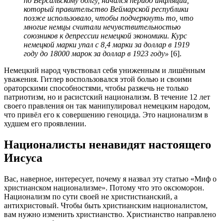
по Версальскому долгу, начался период инфляции,
который правительство Веймарской республики
позже использовало, чтобы подчеркнуть то, что
многие немцы считали нечувствительностью
союзников к депрессии немецкой экономики. Курс
немецкой марки упал с 8,4 марки за доллар в 1919
году до 18000 марок за доллар в 1923 году»
[6].
Немецкий народ чувствовал себя униженным и лишённым
уважения. Гитлер воспользовался этой болью и своими
ораторскими способностями, чтобы разжечь не только
патриотизм, но и расистский национализм. В течение 12 лет
своего правления он так манипулировал немецким народом,
что привёл его к совершению геноцида. Это национализм в
худшем его проявлении.
Националисты ненавидят настоящего
Иисуса
Вас, наверное, интересует, почему я назвал эту статью «Миф о
христианском национализме». Потому что это оксюморон.
Национализм по сути своей не христистианский, а
антихристовый. Чтобы быть христианским националистом,
вам нужно изменить христианство. Христианство направлено