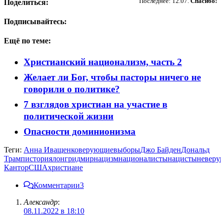
Последнее: 12.07.
Спасибо!
Поделиться:
Подписывайтесь:
Ещё по теме:
Христианский национализм, часть 2
Желает ли Бог, чтобы пасторы ничего не
говорили о политике?
7 взглядов христиан на участие в
политической жизни
Опасности доминионизма
Теги:
Анна Иващенко
верующие
выборы
Джо Байден
Дональд
Трамп
история
лонгрид
мир
нацизм
националисты
нацисты
невер
Кантор
США
христиане
Комментарии
3
Александр
:
08.11.2022 в 18:10