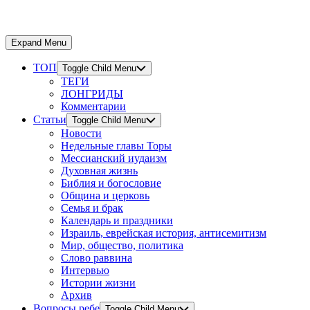
Expand Menu
ТОП
Toggle Child Menu
ТЕГИ
ЛОНГРИДЫ
Комментарии
Статьи
Toggle Child Menu
Новости
Недельные главы Торы
Мессианский иудаизм
Духовная жизнь
Библия и богословие
Община и церковь
Семья и брак
Календарь и праздники
Израиль, еврейская история, антисемитизм
Мир, общество, политика
Слово раввина
Интервью
Истории жизни
Архив
Вопросы ребе
Toggle Child Menu