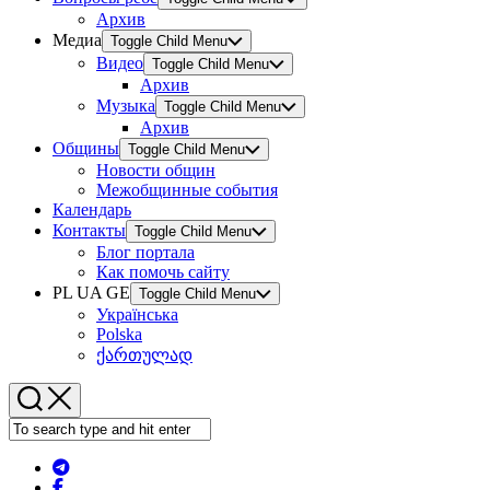
Архив
Медиа
Toggle Child Menu
Видео
Toggle Child Menu
Архив
Музыка
Toggle Child Menu
Архив
Общины
Toggle Child Menu
Новости общин
Межобщинные события
Календарь
Контакты
Toggle Child Menu
Блог портала
Как помочь сайту
PL UA GE
Toggle Child Menu
Українська
Polska
ქართულად