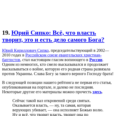
19.
Юрий Сипко: Всё, что власть
творит, это и есть дело самого Бога?
Юрий Кириллович Сипко
, председательствующий в 2002—
2010 годах в
Российском союзе евангельских христиан-
баптистов
, стал настоящим гласом вопиющего в
России
.
Одним из немногих, кто смело высказывался и продолжает
высказываться о войне, которую его родная страна развязала
против Украины. Слава Богу за такого верного Господу брата!
В следующей позиции нашего рейтинга не первая его статья,
опубликованная на портале, и далеко не последняя.
Некоторые другие его материалы можно прочесть
здесь
.
Сейчас такой вал откровений среди святых.
Оказывается власть, — ну, та самая, которая
верующих убивает, — она исполняет Божью волю.
Ну и всё, что творит власть, творит она по