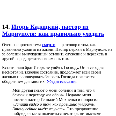
14.
Игорь Кадацкий, пастор из
Мариуполя: как правильно уходить
Очень непростая тема
смерти
— разговор о том, как
правильно уходить из жизни. Пастор церкви в Мариуполе, из-
за болезни вынужденный оставить служение и переехать в
другой город, делится своим опытом.
Кстати, наш брат Игорь не ушёл к Господу. Он и сегодня,
несмотря на тяжелое состояние, продолжает всей своей
жизнью проповедовать благость Господа и является
ободрением для многих.
Убедитесь сами
.
Мои друзья знают о моей болезни и том, что я
близок к переходу «за обрій». Недавно меня
посетил пастор Геннадий Мохненко и попросил:
«Запиши видео о том, как правильно умирать.
Этому сейчас нигде не учат»
. Это предложение
побуждает меня поделиться некоторыми мыслями