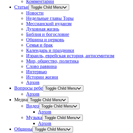
Комментарии
Статьи
Toggle Child Menu
Новости
Недельные главы Торы
Мессианский иудаизм
Духовная жизнь
Библия и богословие
Община и церковь
Семья и брак
Календарь и праздники
Израиль, еврейская история, антисемитизм
Мир, общество, политика
Слово раввина
Интервью
Истории жизни
Архив
Вопросы ребе
Toggle Child Menu
Архив
Медиа
Toggle Child Menu
Видео
Toggle Child Menu
Архив
Музыка
Toggle Child Menu
Архив
Общины
Toggle Child Menu