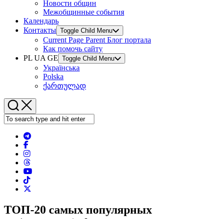
Новости общин
Межобщинные события
Календарь
Контакты
Toggle Child Menu
Current Page Parent
Блог портала
Как помочь сайту
PL UA GE
Toggle Child Menu
Українська
Polska
ქართულად
ТОП-20 самых популярных