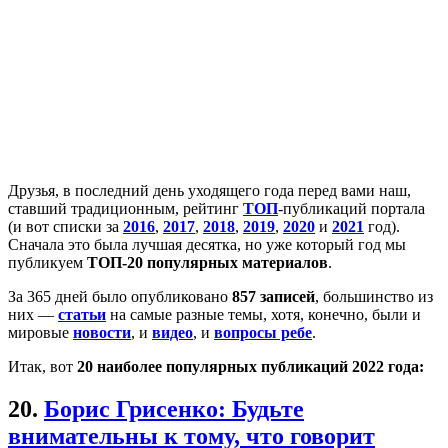
Д
рузья, в последний день уходящего года перед вами наш,
ставший традиционным, рейтинг
ТОП
-публикаций портала
(и вот списки за
2016
,
2017
,
2018
,
2019
,
2020
и
2021
год).
Сначала это была лучшая десятка, но уже который год мы
публикуем
ТОП-20 популярных материалов
.
За 365 дней было опубликовано
857 записей
, большинство из
них —
статьи
на самые разные темы, хотя, конечно, были и
мировые
новости
, и
видео
, и
вопросы ребе
.
Итак, вот
20 наиболее популярных
публикаций 2022 года
:
20.
Борис Грисенко: Будьте
внимательны к тому, что говорит