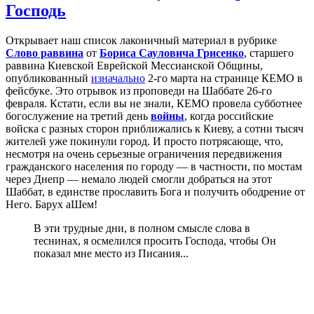
Господь
Открывает наш список лаконичный материал в рубрике
Слово раввина
от
Бориса Сауловича Грисенко
, старшего
раввина Киевской Еврейской Мессианской Общины,
опубликованный
изначально
2-го марта на странице КЕМО в
фейсбуке. Это отрывок из проповеди на Шаббате 26-го
февраля. Кстати, если вы не знали, КЕМО провела субботнее
богослужение на третий день
войны
, когда российские
войска с разных сторон приближались к Киеву, а сотни тысяч
жителей уже покинули город. И просто потрясающе, что,
несмотря на очень серьезные ограничения передвижения
гражданского населения по городу — в частности, по мостам
через Днепр — немало людей смогли добраться на этот
Шаббат, в единстве прославить Бога и получить ободрение от
Него. Барух аШем!
В эти трудные дни, в полном смысле слова в
теснинах, я осмелился просить Господа, чтобы Он
показал мне место из Писания...