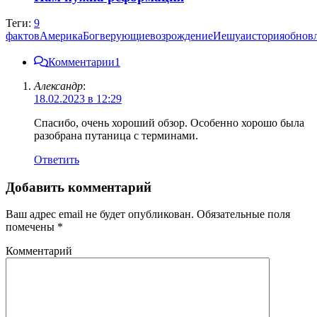
Теги:
9
фактов
Америка
Бог
верующие
возрождение
Иешуа
история
обнов
Комментарии
1
Александр
:
18.02.2023 в 12:29
Спасибо, очень хороший обзор. Особенно хорошо была
разобрана путаница с терминами.
Ответить
Добавить комментарий
Ваш адрес email не будет опубликован.
Обязательные поля
помечены
*
Комментарий