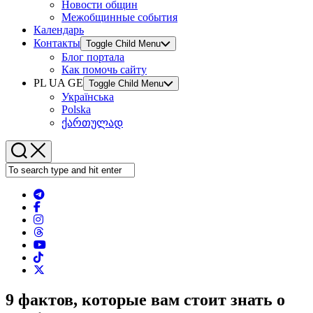
Новости общин
Межобщинные события
Календарь
Контакты
Toggle Child Menu
Блог портала
Как помочь сайту
PL UA GE
Toggle Child Menu
Українська
Polska
ქართულად
9 фактов, которые вам стоит знать о