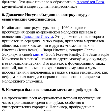
братства. Это даже привело к образованию
Ассамблеи Бога
,
крупнейшей в мире группы пятидесятников.
8. Движение Иисуса объединило контркультуру с
евангельским христианством.
Комбинация контркультуры конца 1960-х годов и
пробуждения среди американской молодёжи привела к
появлению
Движения Иисуса
. Это движение, пик которого
пришёлся на середину 1970-х годов, привлекло маргиналов
общества, таких как хиппи и других «помешанных на
Иисусе» (Jesus freaks). «Люди Иисуса», говорит Ларри
Эскридж, в своей
книге
“God’s Forever Family: The Jesus People
Movement in America”, начали внедрять молодёжную культуру
в евангельские церкви. Это привело к формированию таких
явлений, как современная христианская музыка и музыка
прославления и поклонения, а также к таким тенденциям, как
неформальная одежда в церкви и повышение приоритета
молодёжного служения.
9. Колледжи были основными местами пробуждений.
На протяжении всей американской истории пробуждения
часто происходили среди молодёжи, особенно в
университетских городках. Например, пробуждение в