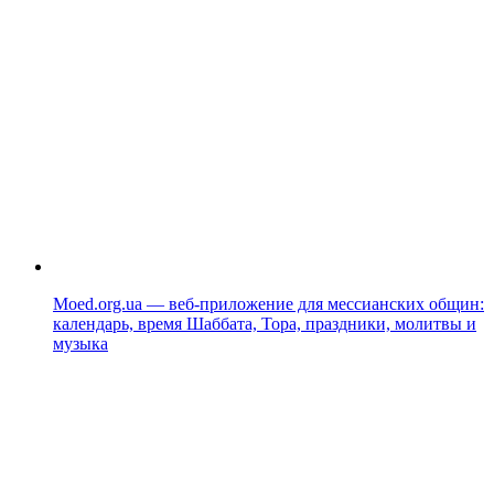
Moed.org.ua — веб-приложение для мессианских общин:
календарь, время Шаббата, Тора, праздники, молитвы и
музыка