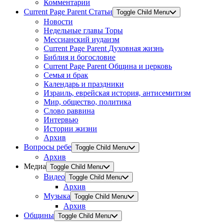
Комментарии
Current Page Parent
Статьи
Toggle Child Menu
Новости
Недельные главы Торы
Мессианский иудаизм
Current Page Parent
Духовная жизнь
Библия и богословие
Current Page Parent
Община и церковь
Семья и брак
Календарь и праздники
Израиль, еврейская история, антисемитизм
Мир, общество, политика
Слово раввина
Интервью
Истории жизни
Архив
Вопросы ребе
Toggle Child Menu
Архив
Медиа
Toggle Child Menu
Видео
Toggle Child Menu
Архив
Музыка
Toggle Child Menu
Архив
Общины
Toggle Child Menu