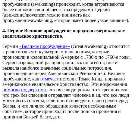
пробуждение (awakening) происходит, когда затрагиваются
более широкие слои общества за пределами Церкви
(движение/movement можно понимать как
пробуждение/awakening, которое имеет более узкое влияние).
4. Первое Великое пробуждение породило американское
евангельское христианство.
Термин
«Великое пробуждение»
(Great Awakening) относится
к религиозным и культурным изменениям, которые
произошли в колониальной Америке с 1730-х по 1760-е годы.
Серия возрождений распространилась по всей стране и
вызвала наиболее значимые социальные потрясения,
произошедшие перед Американской Революцией. Великое
пробуждение, как
отмечает
историк Томас Кидд, породило
американское евангельское христианство. Эти возрождения
помогли подчеркнуть
, что все люди рождаются грешниками,
что грех без спасения отправляет человека в ад, что все люди
могут быть спасены, если они исповедуют свои грехи перед
Богом, и что личное обращение является необходимым
событием, которое происходит после поиска прощения и
принятия Божьей благодати.