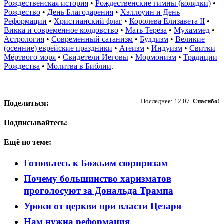
Рождественская история
•
Рождественские гимны (колядки)
•
Рождество
•
День Благодарения
•
Хэллоуин и День
Реформации
•
Христианский флаг
•
Королева Елизавета II
•
Викка и современное колдовство
•
Мать Тереза
•
Мухаммед
•
Астрология
•
Современный сатанизм
•
Буддизм
•
Великие
(осенние) еврейские праздники
•
Атеизм
•
Индуизм
•
Свитки
Мёртвого моря
•
Свидетели Иеговы
•
Мормонизм
•
Традиции
Рождества
•
Молитва в Библии
.
Пожертвовать
Последнее: 12.07.
Спасибо!
Поделиться:
Подписывайтесь:
Ещё по теме:
Готовьтесь к Божьим сюрпризам
Почему большинство харизматов
проголосуют за Дональда Трампа
Уроки от церкви при власти Цезаря
Нам нужна реформация