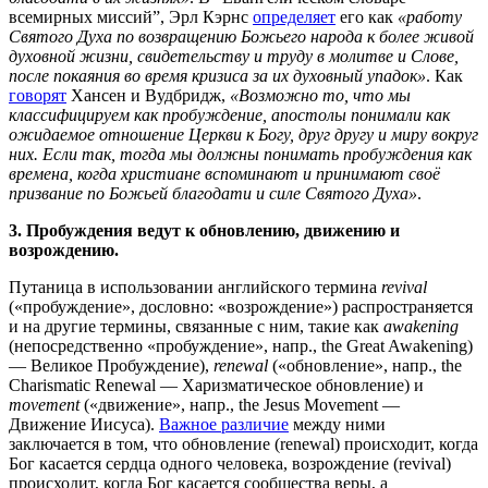
всемирных миссий”, Эрл Кэрнс
определяет
его как
«работу
Святого Духа по возвращению Божьего народа к более живой
духовной жизни, свидетельству и труду в молитве и Слове,
после покаяния во время кризиса за их духовный упадок»
. Как
говорят
Хансен и Вудбридж,
«Возможно то, что мы
классифицируем как пробуждение, апостолы понимали как
ожидаемое отношение Церкви к Богу, друг другу и миру вокруг
них. Если так, тогда мы должны понимать пробуждения как
времена, когда христиане вспоминают и принимают своё
призвание по Божьей благодати и силе Святого Духа»
.
3. Пробуждения ведут к обновлению, движению и
возрождению.
Путаница в использовании английского термина
revival
(«пробуждение», дословно: «возрождение») распространяется
и на другие термины, связанные с ним, такие как
awakening
(непосредственно «пробуждение», напр., the Great Awakening)
— Великое Пробуждение),
renewal
(«обновление», напр., the
Charismatic Renewal — Харизматическое обновление) и
movement
(«движение», напр., the Jesus Movement —
Движение Иисуса).
Важное различие
между ними
заключается в том, что обновление (renewal) происходит, когда
Бог касается сердца одного человека, возрождение (revival)
происходит, когда Бог касается сообщества веры, а