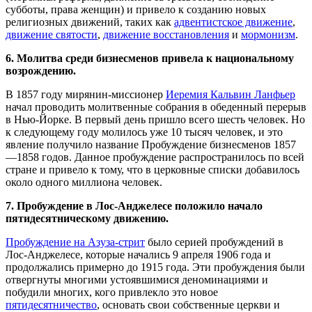
субботы, права женщин) и привело к созданию новых
религиозных движений, таких как
адвентистское движение
,
движение святости
,
движение восстановления
и
мормонизм
.
6. Молитва среди бизнесменов привела к национальному
возрождению.
В 1857 году мирянин-миссионер
Иеремия Кальвин Ланфьер
начал проводить молитвенные собрания в обеденный перерыв
в Нью-Йорке. В первый день пришло всего шесть человек. Но
к следующему году молилось уже 10 тысяч человек, и это
явление получило название Пробуждение бизнесменов 1857
—1858 годов. Данное пробуждение распространилось по всей
стране и привело к тому, что в церковные списки добавилось
около одного миллиона человек.
7. Пробуждение в Лос-Анджелесе положило начало
пятидесятническому движению.
Пробуждение на Азуза-стрит
было серией пробуждений в
Лос-Анджелесе, которые начались 9 апреля 1906 года и
продолжались примерно до 1915 года. Эти пробуждения были
отвергнуты многими устоявшимися деноминациями и
побудили многих, кого привлекло это новое
пятидесятничество
, основать свои собственные церкви и