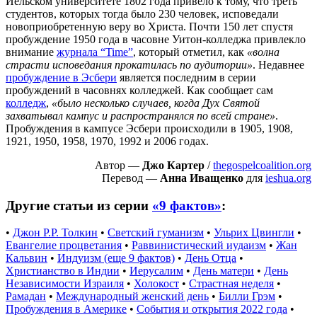
Йельском университете 1802 года привело к тому, что треть
студентов, которых тогда было 230 человек, исповедали
новоприобретенную веру во Христа. Почти 150 лет спустя
пробуждение 1950 года в часовне Уитон-колледжа привлекло
внимание
журнала “Time”
, который отметил, как
«волна
страсти исповедания прокатилась по аудитории»
. Недавнее
пробуждение в Эсбери
является последним в серии
пробуждений в часовнях колледжей. Как сообщает сам
колледж
,
«было несколько случаев, когда Дух Святой
захватывал кампус и распространялся по всей стране»
.
Пробуждения в кампусе Эсбери происходили в 1905, 1908,
1921, 1950, 1958, 1970, 1992 и 2006 годах.
Автор —
Джо Картер
/
thegospelcoalition.org
Перевод —
Анна Иващенко
для
ieshua.org
Другие статьи из серии
«9 фактов»
:
•
Джон Р.Р. Толкин
•
Светский гуманизм
•
Ульрих Цвингли
•
Евангелие процветания
•
Раввинистический иудаизм
•
Жан
Кальвин
•
Индуизм (еще 9 фактов)
•
День Отца
•
Христианство в Индии
•
Иерусалим
•
День матери
•
День
Независимости Израиля
•
Холокост
•
Страстная неделя
•
Рамадан
•
Международный женский день
•
Билли Грэм
•
Пробуждения в Америке
•
События и открытия 2022 года
•