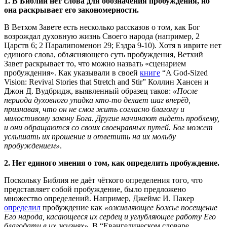
1. В Библии нет слова для обозначения пробуждения, но
она раскрывает его закономерности.
В Ветхом Завете есть несколько рассказов о том, как Бог
возрождал духовную жизнь Своего народа (например, 2
Царств 6; 2 Паралипоменон 29; Ездра 9-10). Хотя в иврите нет
единого слова, объясняющего суть пробуждения, Ветхий
Завет раскрывает то, что можно назвать «сценарием
пробуждения». Как указывали в своей
книге
“A God-Sized
Vision: Revival Stories that Stretch and Stir” Коллин Хансен и
Джон Д. Вудбридж, выявленный образец таков:
«После
периода духовного упадка кто-то делает шаг вперёд,
признавая, что он не смог жить согласно благому и
милостивому закону Бога. Другие начинают видеть проблему,
и они обращаются со своих своенравных путей. Бог может
услышать их прошение и ответить на их мольбу
пробуждением»
.
2. Нет единого мнения о том, как определить пробуждение.
Поскольку Библия не даёт чёткого определения того, что
представляет собой пробуждение, было предложено
множество определений. Например, Джеймс И. Пакер
определил
пробуждение как
«оживляющее Божье посещение
Его народа, касающееся их сердец и углубляющее работу Его
благодати в их жизнях»
. В “Евангелическом словаре