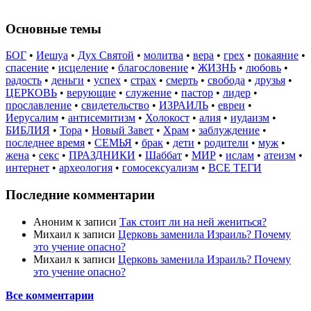
Основные темы
БОГ
•
Иешуа
•
Дух Святой
•
молитва
•
вера
•
грех
•
покаяние
•
спасение
•
исцеление
•
благословение
•
ЖИЗНЬ
•
любовь
•
радость
•
деньги
•
успех
•
страх
•
смерть
•
свобода
•
друзья
•
ЦЕРКОВЬ
•
верующие
•
служение
•
пастор
•
лидер
•
прославление
•
свидетельство
•
ИЗРАИЛЬ
•
евреи
•
Иерусалим
•
антисемитизм
•
Холокост
•
алия
•
иудаизм
•
БИБЛИЯ
•
Тора
•
Новый Завет
•
Храм
•
заблуждение
•
последнее время
•
СЕМЬЯ
•
брак
•
дети
•
родители
•
муж
•
жена
•
секс
•
ПРАЗДНИКИ
•
Шаббат
•
МИР
•
ислам
•
атеизм
•
интернет
•
археология
•
гомосексуализм
•
ВСЕ ТЕГИ
Последние комментарии
Аноним
к записи
Так стоит ли на ней жениться?
Михаил
к записи
Церковь заменила Израиль? Почему
это учение опасно?
Михаил
к записи
Церковь заменила Израиль? Почему
это учение опасно?
Все комментарии