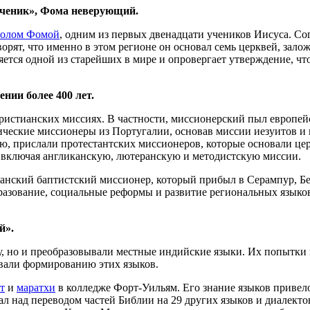
ученик», Фома неверующий.
толом Фомой
, одним из первых двенадцати учеников Иисуса. Со
орят, что именно в этом регионе он основал семь церквей, зало
ется одной из старейших в мире и опровергает утверждение, чт
нии более 400 лет.
 христианских миссиях. В частности, миссионерский пыл европе
ические миссионеры из Португалии, основав миссии иезуитов и
, прислали протестантских миссионеров, которые основали це
 включая англиканскую, лютеранскую и методистскую миссии.
танский баптистский миссионер, который прибыл в Серампур, Бе
зование, социальные реформы и развитие региональных языков.
й».
у, но и преобразовывали местные индийские языки. Их попытки
овали формированию этих языков.
т
и
маратхи
в колледже Форт-Уильям. Его знание языков привело
ал над переводом частей Библии на 29 других языков и диалект