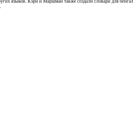
угих языков. Кэри и Маршман также создали словари для бенгал
.