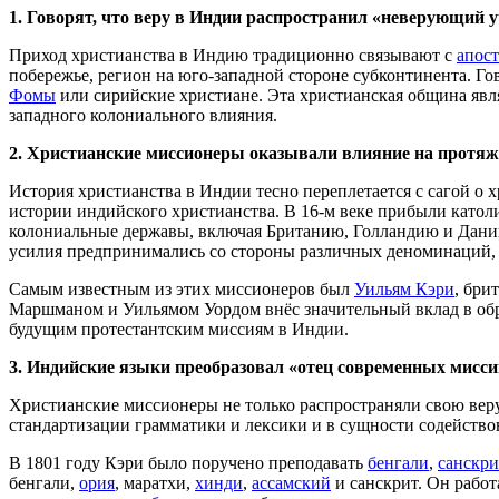
1. Говорят, что веру в Индии распространил «неверующий 
Приход христианства в Индию традиционно связывают с
апос
побережье, регион на юго-западной стороне субконтинента. Гов
Фомы
или сирийские христиане. Эта христианская община явля
западного колониального влияния.
2. Христианские миссионеры оказывали влияние на протяже
История христианства в Индии тесно переплетается с сагой о
истории индийского христианства. В 16-м веке прибыли катол
колониальные державы, включая Британию, Голландию и Данию
усилия предпринимались со стороны различных деноминаций,
Самым известным из этих миссионеров был
Уильям Кэри
, бри
Маршманом и Уильямом Уордом внёс значительный вклад в обра
будущим протестантским миссиям в Индии.
3. Индийские языки преобразовал «отец современных мисси
Христианские миссионеры не только распространяли свою вер
стандартизации грамматики и лексики и в сущности содейств
В 1801 году Кэри было поручено преподавать
бенгали
,
санскри
бенгали,
ория
, маратхи,
хинди
,
ассамский
и санскрит. Он работ