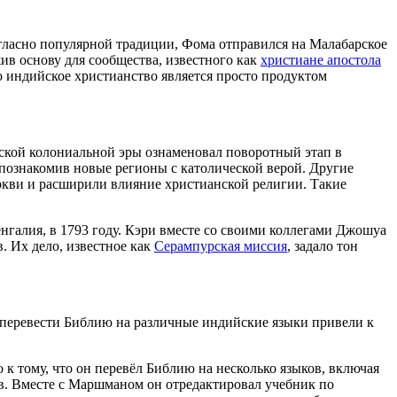
гласно популярной традиции, Фома отправился на Малабарское
жив основу для сообщества, известного как
христиане апостола
о индийское христианство является просто продуктом
йской колониальной эры ознаменовал поворотный этап в
 познакомив новые регионы с католической верой. Другие
ркви и расширили влияние христианской религии. Такие
нгалия, в 1793 году. Кэри вместе со своими коллегами Джошуа
 Их дело, известное как
Серампурская миссия
, задало тон
 перевести Библию на различные индийские языки привели к
 к тому, что он перевёл Библию на несколько языков, включая
ов. Вместе с Маршманом он отредактировал учебник по