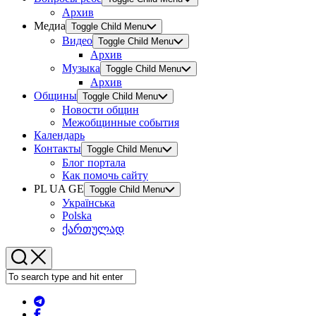
Архив
Медиа
Toggle Child Menu
Видео
Toggle Child Menu
Архив
Музыка
Toggle Child Menu
Архив
Общины
Toggle Child Menu
Новости общин
Межобщинные события
Календарь
Контакты
Toggle Child Menu
Блог портала
Как помочь сайту
PL UA GE
Toggle Child Menu
Українська
Polska
ქართულად