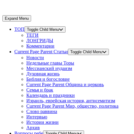
Expand Menu
ТОП
Toggle Child Menu
ТЕГИ
ЛОНГРИДЫ
Комментарии
Current Page Parent
Статьи
Toggle Child Menu
Новости
Недельные главы Торы
Мессианский иудаизм
Духовная жизнь
Библия и богословие
Current Page Parent
Община и церковь
Семья и брак
Календарь и праздники
Израиль, еврейская история, антисемитизм
Current Page Parent
Мир, общество, политика
Слово раввина
Интервью
Истории жизни
Архив
Вопросы ребе
Toggle Child Menu