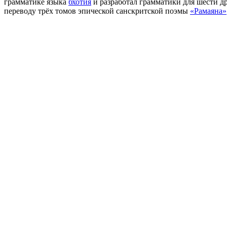
грамматике языка
бхотия
и разработал грамматики для шести др
переводу трёх томов эпической санскритской поэмы
«Рамаяна»